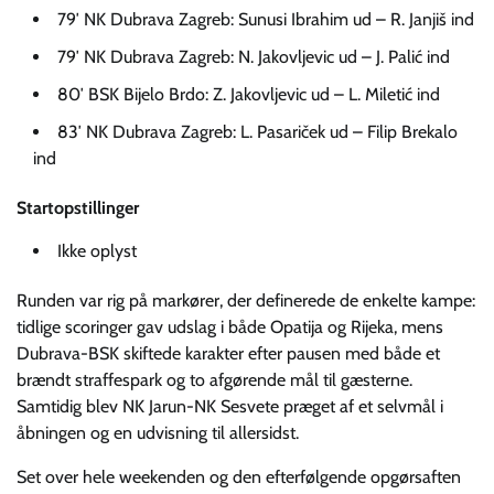
79′ NK Dubrava Zagreb: Sunusi Ibrahim ud – R. Janjiš ind
79′ NK Dubrava Zagreb: N. Jakovljevic ud – J. Palić ind
80′ BSK Bijelo Brdo: Z. Jakovljevic ud – L. Miletić ind
83′ NK Dubrava Zagreb: L. Pasariček ud – Filip Brekalo
ind
Startopstillinger
Ikke oplyst
Runden var rig på markører, der definerede de enkelte kampe:
tidlige scoringer gav udslag i både Opatija og Rijeka, mens
Dubrava-BSK skiftede karakter efter pausen med både et
brændt straffespark og to afgørende mål til gæsterne.
Samtidig blev NK Jarun-NK Sesvete præget af et selvmål i
åbningen og en udvisning til allersidst.
Set over hele weekenden og den efterfølgende opgørsaften