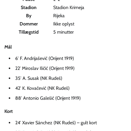
Stadion
Stadion Krimeja
By
Rijeka
Dommer
Ikke oplyst
Tillægstid
5 minutter
Mål
6′ F. Andrijašević (Orijent 1919)
22′ Miroslav Iličić (Orijent 1919)
35′ A. Susak (NK Rudeš)
42′ K. Kovačević (NK Rudeš)
88′ Antonio Galešić (Orijent 1919)
Kort
24′ Xavier Sánchez (NK Rudeš) – gult kort