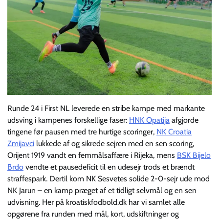
Runde 24 i First NL leverede en stribe kampe med markante
udsving i kampenes forskellige faser:
HNK Opatija
afgjorde
tingene før pausen med tre hurtige scoringer,
NK Croatia
Zmijavci
lukkede af og sikrede sejren med en sen scoring,
Orijent 1919 vandt en femmålsaffære i Rijeka, mens
BSK Bijelo
Brdo
vendte et pausedeficit til en udesejr trods et brændt
straffespark. Dertil kom NK Sesvetes solide 2-0-sejr ude mod
NK Jarun – en kamp præget af et tidligt selvmål og en sen
udvisning. Her på kroatiskfodbold.dk har vi samlet alle
opgørene fra runden med mål, kort, udskiftninger og