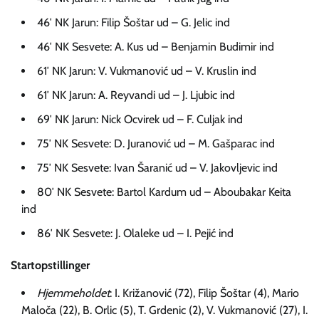
46′ NK Jarun: Filip Šoštar ud – G. Jelic ind
46′ NK Sesvete: A. Kus ud – Benjamin Budimir ind
61′ NK Jarun: V. Vukmanović ud – V. Kruslin ind
61′ NK Jarun: A. Reyvandi ud – J. Ljubic ind
69′ NK Jarun: Nick Ocvirek ud – F. Culjak ind
75′ NK Sesvete: D. Juranović ud – M. Gašparac ind
75′ NK Sesvete: Ivan Šaranić ud – V. Jakovljevic ind
80′ NK Sesvete: Bartol Kardum ud – Aboubakar Keita
ind
86′ NK Sesvete: J. Olaleke ud – I. Pejić ind
Startopstillinger
Hjemmeholdet
: I. Križanović (72), Filip Šoštar (4), Mario
Maloča (22), B. Orlic (5), T. Grdenic (2), V. Vukmanović (27), I.