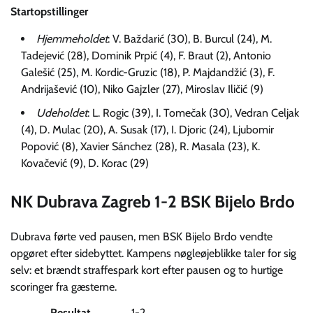
Startopstillinger
Hjemmeholdet
: V. Baždarić (30), B. Burcul (24), M.
Tadejević (28), Dominik Prpić (4), F. Braut (2), Antonio
Galešić (25), M. Kordic-Gruzic (18), P. Majdandžić (3), F.
Andrijašević (10), Niko Gajzler (27), Miroslav Iličić (9)
Udeholdet
: L. Rogic (39), I. Tomečak (30), Vedran Celjak
(4), D. Mulac (20), A. Susak (17), I. Djoric (24), Ljubomir
Popović (8), Xavier Sánchez (28), R. Masala (23), K.
Kovačević (9), D. Korac (29)
NK Dubrava Zagreb 1-2 BSK Bijelo Brdo
Dubrava førte ved pausen, men BSK Bijelo Brdo vendte
opgøret efter sidebyttet. Kampens nøgleøjeblikke taler for sig
selv: et brændt straffespark kort efter pausen og to hurtige
scoringer fra gæsterne.
Resultat
1-2