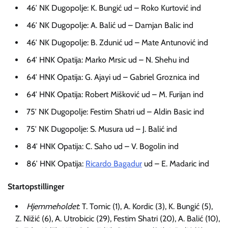
46′ NK Dugopolje: K. Bungić ud – Roko Kurtović ind
46′ NK Dugopolje: A. Balić ud – Damjan Balic ind
46′ NK Dugopolje: B. Zdunić ud – Mate Antunović ind
64′ HNK Opatija: Marko Mrsic ud – N. Shehu ind
64′ HNK Opatija: G. Ajayi ud – Gabriel Groznica ind
64′ HNK Opatija: Robert Mišković ud – M. Furijan ind
75′ NK Dugopolje: Festim Shatri ud – Aldin Basic ind
75′ NK Dugopolje: S. Musura ud – J. Balić ind
84′ HNK Opatija: C. Saho ud – V. Bogolin ind
86′ HNK Opatija:
Ricardo Bagadur
ud – E. Madaric ind
Startopstillinger
Hjemmeholdet
: T. Tomic (1), A. Kordic (3), K. Bungić (5),
Z. Nižić (6), A. Utrobicic (29), Festim Shatri (20), A. Balić (10),