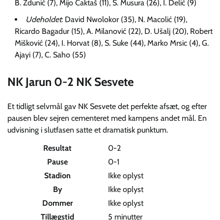
B. Zdunić (7), Mijo Caktaš (11), S. Musura (26), I. Delić (9)
Udeholdet
: David Nwolokor (35), N. Macolić (19),
Ricardo Bagadur (15), A. Milanović (22), D. Ušalj (20), Robert
Mišković (24), I. Horvat (8), S. Suke (44), Marko Mrsic (4), G.
Ajayi (7), C. Saho (55)
NK Jarun 0-2 NK Sesvete
Et tidligt selvmål gav NK Sesvete det perfekte afsæt, og efter
pausen blev sejren cementeret med kampens andet mål. En
udvisning i slutfasen satte et dramatisk punktum.
Resultat
0-2
Pause
0-1
Stadion
Ikke oplyst
By
Ikke oplyst
Dommer
Ikke oplyst
Tillægstid
5 minutter