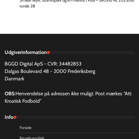
Smalle sejre, straffespark og en målfest i Pula – Second NL 2025/26,
runde 28
Udgiverinformation
BGGD Digital ApS - CVR: 34482853
Dalgas Boulevard 48 - 2000 Frederiksberg
Danmark
OBS:
Henvendelse på adressen ikke muligt. Post mærkes "Att:
Kroatisk Fodbold"
Info
Forside
Privatlivspolitik