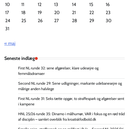
10
11
12
13
14
15
16
17
18
19
20
21
22
23
24
25
26
27
28
29
30
31
« maj
Seneste indlæg
First NL runde 32: sene afgørelser, klare udesejre og
femmålsdramaer
Second NL runde 29: Sene udligninger, markante udebanesejre og
målrige anden halvlege
First NL runde 31: Seks tætte opgør, to straffespark og afgørelser sent
i kampene
HNL 25/26 runde 35: Dinamo i målhumør, VAR i fokus og en rød tråd
af disciplin – samlet overblik fra kroatiskfodbold.dk