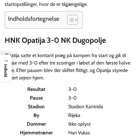
startopstillinger, hvor de er tilgængelige.
Indholdsfortegnelse
HNK Opatija 3-0 NK Dugopolje
Opatija satte et kontant præg på kampen fra start og gik til
→
pause med 3-0 efter tre scoringer i løbet af den første halve
Indhold
time. Efter pausen blev der skiftet flittigt, og Opatija styrede
sikkert sejren hjem.
Resultat
3-0
Pause
3-0
Stadion
Stadion Kantrida
By
Rijeka
Dommer
Ikke oplyst
Hjemmetræner
Hari Vukas