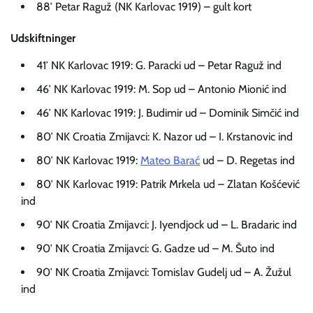
88′ Petar Raguž (NK Karlovac 1919) – gult kort
Udskiftninger
41′ NK Karlovac 1919: G. Paracki ud – Petar Raguž ind
46′ NK Karlovac 1919: M. Sop ud – Antonio Mionić ind
46′ NK Karlovac 1919: J. Budimir ud – Dominik Simčić ind
80′ NK Croatia Zmijavci: K. Nazor ud – I. Krstanovic ind
80′ NK Karlovac 1919:
Mateo Barać
ud – D. Regetas ind
80′ NK Karlovac 1919: Patrik Mrkela ud – Zlatan Košćević
ind
90′ NK Croatia Zmijavci: J. Iyendjock ud – L. Bradaric ind
90′ NK Croatia Zmijavci: G. Gadze ud – M. Šuto ind
90′ NK Croatia Zmijavci: Tomislav Gudelj ud – A. Žužul
ind