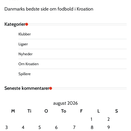
Danmarks bedste side om fodbold i Kroation
Kategorier
Klubber
Ligaer
Nyheder
Om Kroatien
Spillere
Seneste kommentarer
august 2026
M
Ti
O
To
F
L
S
1
2
3
4
5
6
7
8
9