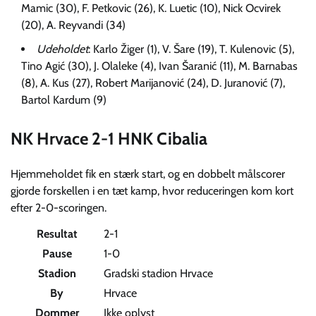
Mamic (30), F. Petkovic (26), K. Luetic (10), Nick Ocvirek
(20), A. Reyvandi (34)
Udeholdet
: Karlo Žiger (1), V. Šare (19), T. Kulenovic (5),
Tino Agić (30), J. Olaleke (4), Ivan Šaranić (11), M. Barnabas
(8), A. Kus (27), Robert Marijanović (24), D. Juranović (7),
Bartol Kardum (9)
NK Hrvace 2-1 HNK Cibalia
Hjemmeholdet fik en stærk start, og en dobbelt målscorer
gjorde forskellen i en tæt kamp, hvor reduceringen kom kort
efter 2-0-scoringen.
Resultat
2-1
Pause
1-0
Stadion
Gradski stadion Hrvace
By
Hrvace
Dommer
Ikke oplyst