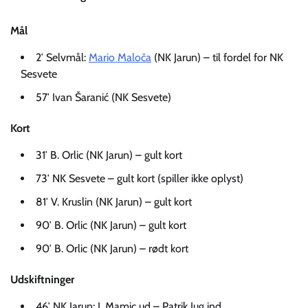
Mål
2′ Selvmål:
Mario Maloča
(NK Jarun) – til fordel for NK
Sesvete
57′ Ivan Šaranić (NK Sesvete)
Kort
31′ B. Orlic (NK Jarun) – gult kort
73′ NK Sesvete – gult kort (spiller ikke oplyst)
81′ V. Kruslin (NK Jarun) – gult kort
90′ B. Orlic (NK Jarun) – gult kort
90′ B. Orlic (NK Jarun) – rødt kort
Udskiftninger
46′ NK Jarun: I. Mamic ud – Patrik Jug ind