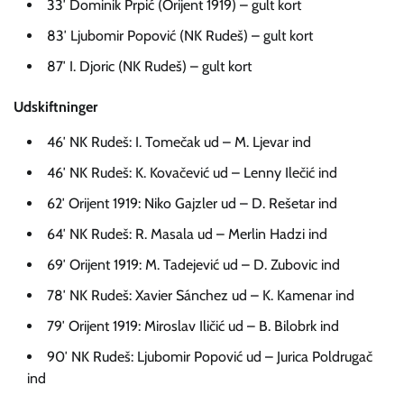
33′ Dominik Prpić (Orijent 1919) – gult kort
83′ Ljubomir Popović (NK Rudeš) – gult kort
87′ I. Djoric (NK Rudeš) – gult kort
Udskiftninger
46′ NK Rudeš: I. Tomečak ud – M. Ljevar ind
46′ NK Rudeš: K. Kovačević ud – Lenny Ilečić ind
62′ Orijent 1919: Niko Gajzler ud – D. Rešetar ind
64′ NK Rudeš: R. Masala ud – Merlin Hadzi ind
69′ Orijent 1919: M. Tadejević ud – D. Zubovic ind
78′ NK Rudeš: Xavier Sánchez ud – K. Kamenar ind
79′ Orijent 1919: Miroslav Iličić ud – B. Bilobrk ind
90′ NK Rudeš: Ljubomir Popović ud – Jurica Poldrugač
ind