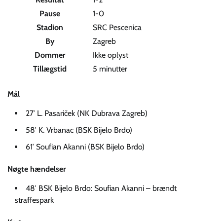
Pause
1-0
Stadion
SRC Pescenica
By
Zagreb
Dommer
Ikke oplyst
Tillægstid
5 minutter
Mål
27′ L. Pasariček (NK Dubrava Zagreb)
58′ K. Vrbanac (BSK Bijelo Brdo)
61′ Soufian Akanni (BSK Bijelo Brdo)
Nøgte hændelser
48′ BSK Bijelo Brdo: Soufian Akanni – brændt
straffespark