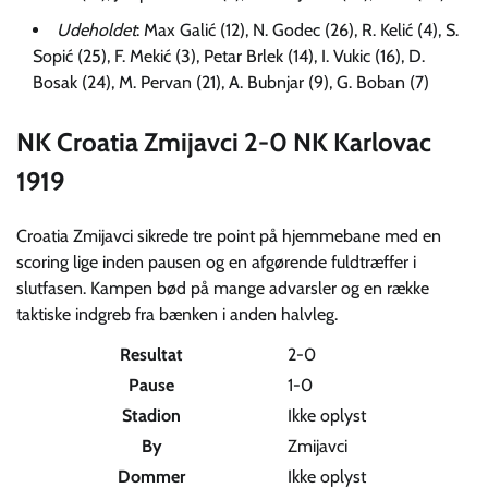
Udeholdet
: Max Galić (12), N. Godec (26), R. Kelić (4), S.
Sopić (25), F. Mekić (3), Petar Brlek (14), I. Vukic (16), D.
Bosak (24), M. Pervan (21), A. Bubnjar (9), G. Boban (7)
NK Croatia Zmijavci 2-0 NK Karlovac
1919
Croatia Zmijavci sikrede tre point på hjemmebane med en
scoring lige inden pausen og en afgørende fuldtræffer i
slutfasen. Kampen bød på mange advarsler og en række
taktiske indgreb fra bænken i anden halvleg.
Resultat
2-0
Pause
1-0
Stadion
Ikke oplyst
By
Zmijavci
Dommer
Ikke oplyst