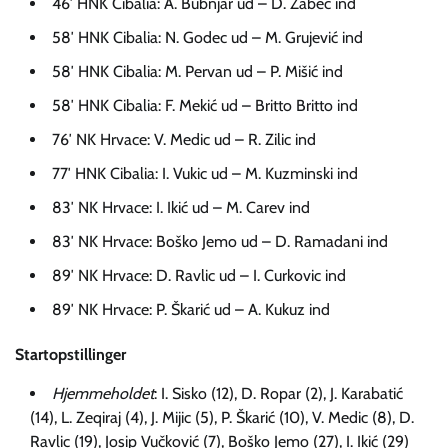
46′ HNK Cibalia: A. Bubnjar ud – D. Zabec ind
58′ HNK Cibalia: N. Godec ud – M. Grujević ind
58′ HNK Cibalia: M. Pervan ud – P. Mišić ind
58′ HNK Cibalia: F. Mekić ud – Britto Britto ind
76′ NK Hrvace: V. Medic ud – R. Zilic ind
77′ HNK Cibalia: I. Vukic ud – M. Kuzminski ind
83′ NK Hrvace: I. Ikić ud – M. Carev ind
83′ NK Hrvace: Boško Jemo ud – D. Ramadani ind
89′ NK Hrvace: D. Ravlic ud – I. Curkovic ind
89′ NK Hrvace: P. Škarić ud – A. Kukuz ind
Startopstillinger
Hjemmeholdet
: I. Sisko (12), D. Ropar (2), J. Karabatić
(14), L. Zeqiraj (4), J. Mijic (5), P. Škarić (10), V. Medic (8), D.
Ravlic (19), Josip Vučković (7), Boško Jemo (27), I. Ikić (29)