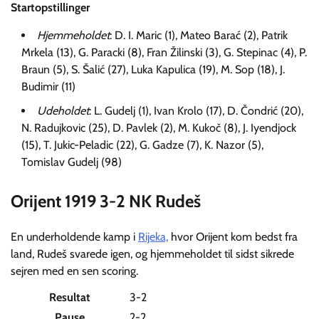
Startopstillinger
Hjemmeholdet
: D. I. Maric (1), Mateo Barać (2), Patrik
Mrkela (13), G. Paracki (8), Fran Žilinski (3), G. Stepinac (4), P.
Braun (5), S. Šalić (27), Luka Kapulica (19), M. Sop (18), J.
Budimir (11)
Udeholdet
: L. Gudelj (1), Ivan Krolo (17), D. Čondrić (20),
N. Radujkovic (25), D. Pavlek (2), M. Kukoč (8), J. Iyendjock
(15), T. Jukic-Peladic (22), G. Gadze (7), K. Nazor (5),
Tomislav Gudelj (98)
Orijent 1919 3-2 NK Rudeš
En underholdende kamp i
Rijeka,
hvor Orijent kom bedst fra
land, Rudeš svarede igen, og hjemmeholdet til sidst sikrede
sejren med en sen scoring.
Resultat
3-2
Pause
2-2