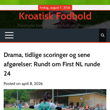
Skip
fredag, august 7, 2026
Kroatisk Fodbold
to
content
Danmarks bedste side om fodbold i Kroation
Drama, tidlige scoringer og sene
afgørelser: Rundt om First NL runde
24
Posted on
april 8, 2026