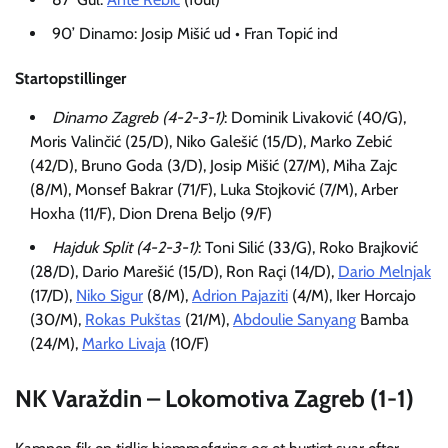
90’ Dinamo: Josip Mišić ud • Fran Topić ind
Startopstillinger
Dinamo Zagreb (4-2-3-1)
: Dominik Livaković (40/G),
Moris Valinčić (25/D), Niko Galešić (15/D), Marko Zebić
(42/D), Bruno Goda (3/D), Josip Mišić (27/M), Miha Zajc
(8/M), Monsef Bakrar (71/F), Luka Stojković (7/M), Arber
Hoxha (11/F), Dion Drena Beljo (9/F)
Hajduk Split (4-2-3-1)
: Toni Silić (33/G), Roko Brajković
(28/D), Dario Marešić (15/D), Ron Raçi (14/D),
Dario Melnjak
(17/D),
Niko Sigur
(8/M),
Adrion Pajaziti
(4/M), Iker Horcajo
(30/M),
Rokas Pukštas
(21/M),
Abdoulie Sanyang
Bamba
(24/M),
Marko Livaja
(10/F)
NK Varaždin – Lokomotiva Zagreb (1-1)