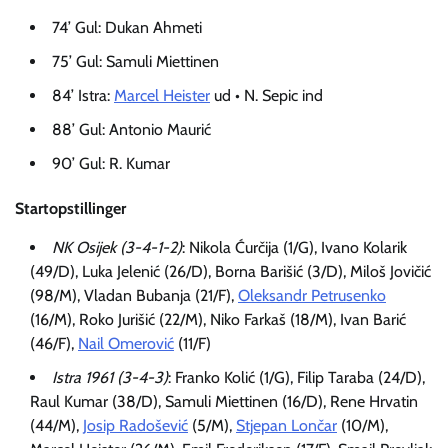
74’ Gul: Dukan Ahmeti
75’ Gul: Samuli Miettinen
84’ Istra:
Marcel Heister
ud • N. Sepic ind
88’ Gul: Antonio Maurić
90’ Gul: R. Kumar
Startopstillinger
NK Osijek (3-4-1-2)
: Nikola Ćurčija (1/G), Ivano Kolarik
(49/D), Luka Jelenić (26/D), Borna Barišić (3/D), Miloš Jovičić
(98/M), Vladan Bubanja (21/F),
Oleksandr Petrusenko
(16/M), Roko Jurišić (22/M), Niko Farkaš (18/M), Ivan Barić
(46/F),
Nail Omerović
(11/F)
Istra 1961 (3-4-3)
: Franko Kolić (1/G), Filip Taraba (24/D),
Raul Kumar (38/D), Samuli Miettinen (16/D), Rene Hrvatin
(44/M),
Josip Radošević
(5/M),
Stjepan Lončar
(10/M),