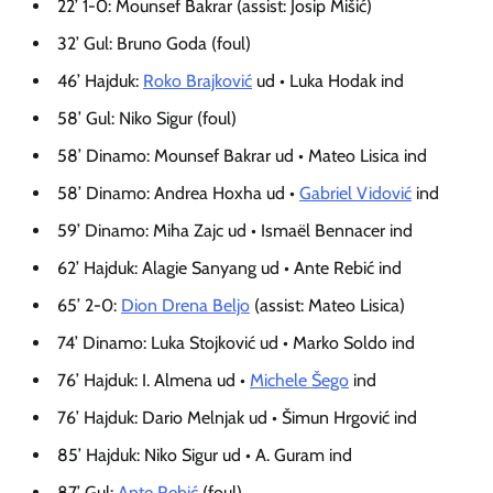
22’ 1-0: Mounsef Bakrar (assist: Josip Mišić)
32’ Gul: Bruno Goda (foul)
46’ Hajduk:
Roko Brajković
ud • Luka Hodak ind
58’ Gul: Niko Sigur (foul)
58’ Dinamo: Mounsef Bakrar ud • Mateo Lisica ind
58’ Dinamo: Andrea Hoxha ud •
Gabriel Vidović
ind
59’ Dinamo: Miha Zajc ud • Ismaël Bennacer ind
62’ Hajduk: Alagie Sanyang ud • Ante Rebić ind
65’ 2-0:
Dion Drena Beljo
(assist: Mateo Lisica)
74’ Dinamo: Luka Stojković ud • Marko Soldo ind
76’ Hajduk: I. Almena ud •
Michele Šego
ind
76’ Hajduk: Dario Melnjak ud • Šimun Hrgović ind
85’ Hajduk: Niko Sigur ud • A. Guram ind
87’ Gul:
Ante Rebić
(foul)