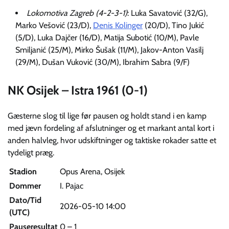
Lokomotiva Zagreb (4-2-3-1)
: Luka Savatović (32/G),
Marko Vešović (23/D),
Denis Kolinger
(20/D), Tino Jukić
(5/D), Luka Dajčer (16/D), Matija Subotić (10/M), Pavle
Smiljanić (25/M), Mirko Šušak (11/M), Jakov-Anton Vasilj
(29/M), Dušan Vuković (30/M), Ibrahim Sabra (9/F)
NK Osijek – Istra 1961 (0-1)
Gæsterne slog til lige før pausen og holdt stand i en kamp
med jævn fordeling af afslutninger og et markant antal kort i
anden halvleg, hvor udskiftninger og taktiske rokader satte et
tydeligt præg.
Stadion
Opus Arena, Osijek
Dommer
I. Pajac
Dato/Tid
2026-05-10 14:00
(UTC)
Pauseresultat
0 – 1