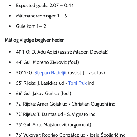
Expected goals: 2.07 – 0.44
Målmandredninger: 1 – 6
Gule kort: 1 – 2
Mål og vigtige begivenheder
41’ 1-0: D. Adu Adjei (assist: Mladen Devetak)
44’ Gul: Moreno Živković (foul)
50’ 2-0:
Stjepan Radeljić
(assist: J. Lasickas)
55’ Rijeka: J. Lasickas ud •
Toni Fruk
ind
66’ Gul: Jakov Gurlica (foul)
72’ Rijeka: Amer Gojak ud • Christian Ouguehi ind
72’ Rijeka: T. Dantas ud • S. Vignato ind
75’ Gul: Ante Majstorović (argument)
76’ Vukovar: Rodrigo González ud • Josip Špoljarić ind