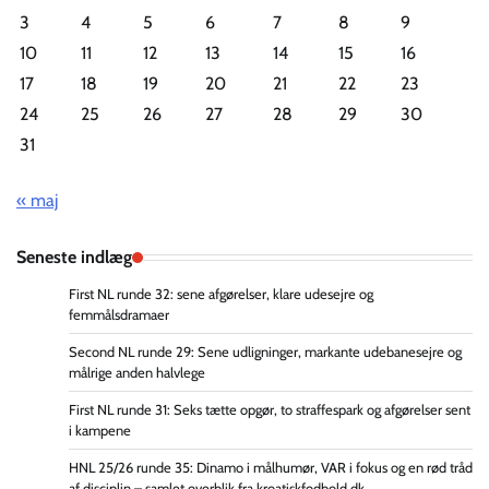
3
4
5
6
7
8
9
10
11
12
13
14
15
16
17
18
19
20
21
22
23
24
25
26
27
28
29
30
31
« maj
Seneste indlæg
First NL runde 32: sene afgørelser, klare udesejre og
femmålsdramaer
Second NL runde 29: Sene udligninger, markante udebanesejre og
målrige anden halvlege
First NL runde 31: Seks tætte opgør, to straffespark og afgørelser sent
i kampene
HNL 25/26 runde 35: Dinamo i målhumør, VAR i fokus og en rød tråd
af disciplin – samlet overblik fra kroatiskfodbold.dk