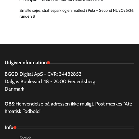
Smalle sejre, straffespark og en målfest i Pula – Second NL 2025/26,
runde 28
Udgiverinformation
BGGD Digital ApS - CVR: 34482853
Dalgas Boulevard 48 - 2000 Frederiksberg
Danmark
OBS:
Henvendelse på adressen ikke muligt. Post mærkes "Att:
Kroatisk Fodbold"
Info
Forside