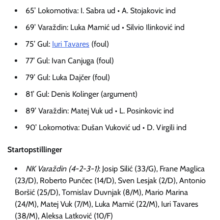
65’ Lokomotiva: I. Sabra ud • A. Stojakovic ind
69’ Varaždin: Luka Mamić ud • Silvio Ilinković ind
75’ Gul:
Iuri Tavares
(foul)
77’ Gul: Ivan Canjuga (foul)
79’ Gul: Luka Dajčer (foul)
81’ Gul: Denis Kolinger (argument)
89’ Varaždin: Matej Vuk ud • L. Posinkovic ind
90’ Lokomotiva: Dušan Vuković ud • D. Virgili ind
Startopstillinger
NK Varaždin (4-2-3-1)
: Josip Silić (33/G), Frane Maglica
(23/D), Roberto Punčec (14/D), Sven Lesjak (2/D), Antonio
Boršić (25/D), Tomislav Duvnjak (8/M), Mario Marina
(24/M), Matej Vuk (7/M), Luka Mamić (22/M), Iuri Tavares
(38/M), Aleksa Latković (10/F)