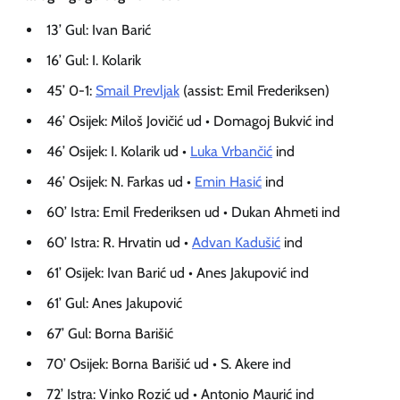
13’ Gul: Ivan Barić
16’ Gul: I. Kolarik
45’ 0-1:
Smail Prevljak
(assist: Emil Frederiksen)
46’ Osijek: Miloš Jovičić ud • Domagoj Bukvić ind
46’ Osijek: I. Kolarik ud •
Luka Vrbančić
ind
46’ Osijek: N. Farkas ud •
Emin Hasić
ind
60’ Istra: Emil Frederiksen ud • Dukan Ahmeti ind
60’ Istra: R. Hrvatin ud •
Advan Kadušić
ind
61’ Osijek: Ivan Barić ud • Anes Jakupović ind
61’ Gul: Anes Jakupović
67’ Gul: Borna Barišić
70’ Osijek: Borna Barišić ud • S. Akere ind
72’ Istra: Vinko Rozić ud • Antonio Maurić ind