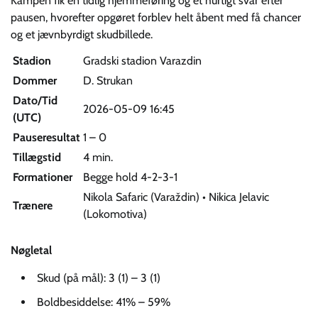
Kampen fik en tidlig hjemmeføring og et hurtigt svar efter
pausen, hvorefter opgøret forblev helt åbent med få chancer
og et jævnbyrdigt skudbillede.
Stadion
Gradski stadion Varazdin
Dommer
D. Strukan
Dato/Tid
2026-05-09 16:45
(UTC)
Pauseresultat
1 – 0
Tillægstid
4 min.
Formationer
Begge hold 4-2-3-1
Nikola Safaric (Varaždin) • Nikica Jelavic
Trænere
(Lokomotiva)
Nøgletal
Skud (på mål): 3 (1) – 3 (1)
Boldbesiddelse: 41% – 59%