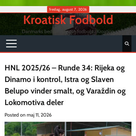
Skip
fredag, august 7, 2026
Kroatisk Fodbold
to
content
Danmarks bedste side om fodbold i Kroation
HNL 2025/26 – Runde 34: Rijeka og
Dinamo i kontrol, Istra og Slaven
Belupo vinder smalt, og Varaždin og
Lokomotiva deler
Posted on
maj 11, 2026