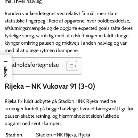
mål i hver halvleg.
Runden var kendetegnet ved relativt få mål, men klare
statistiske fingerpeg i flere af opgørene, hvor boldbesiddelse,
afslutningsmængde og de opgjorte expected goals talte deres
tydelige sprog, samtidig med at udskiftningerne faldt i tunge
klynger omkring pausen og midtvejs i anden halvleg og var
med til at præge rytmen i kampene.
→
Indholdsfortegnelse
Indhold
Rijeka – NK Vukovar 91 (3-0)
Rijeka fik fuldt udbytte på Stadion HNK Rijeka med tre
scoringer fordelt på begge halvlege, hvor et føringsmål lige før
pausen skabte retning, og hjemmeholdet siden lukkede
opgøret ned sent i kampen.
Stadion
Stadion HNK Rijeka, Rijeka