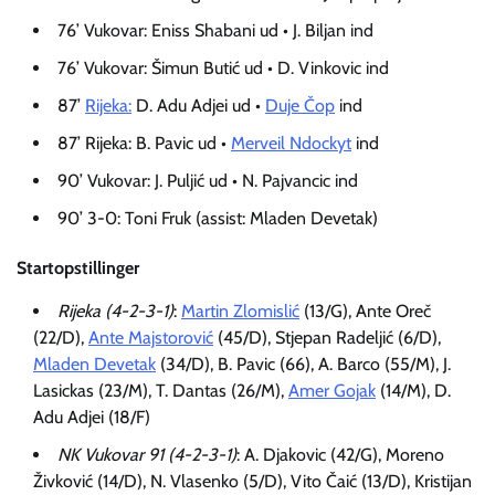
76’ Vukovar: Eniss Shabani ud • J. Biljan ind
76’ Vukovar: Šimun Butić ud • D. Vinkovic ind
87’
Rijeka:
D. Adu Adjei ud •
Duje Čop
ind
87’ Rijeka: B. Pavic ud •
Merveil Ndockyt
ind
90’ Vukovar: J. Puljić ud • N. Pajvancic ind
90’ 3-0: Toni Fruk (assist: Mladen Devetak)
Startopstillinger
Rijeka (4-2-3-1)
:
Martin Zlomislić
(13/G), Ante Oreč
(22/D),
Ante Majstorović
(45/D), Stjepan Radeljić (6/D),
Mladen Devetak
(34/D), B. Pavic (66), A. Barco (55/M), J.
Lasickas (23/M), T. Dantas (26/M),
Amer Gojak
(14/M), D.
Adu Adjei (18/F)
NK Vukovar 91 (4-2-3-1)
: A. Djakovic (42/G), Moreno
Živković (14/D), N. Vlasenko (5/D), Vito Čaić (13/D), Kristijan