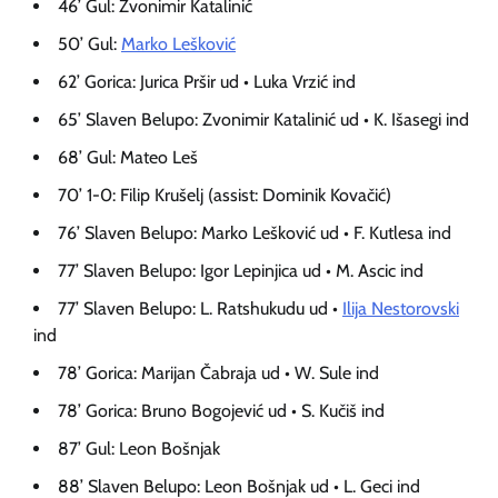
46’ Gul: Zvonimir Katalinić
50’ Gul:
Marko Lešković
62’ Gorica: Jurica Pršir ud • Luka Vrzić ind
65’ Slaven Belupo: Zvonimir Katalinić ud • K. Išasegi ind
68’ Gul: Mateo Leš
70’ 1-0: Filip Krušelj (assist: Dominik Kovačić)
76’ Slaven Belupo: Marko Lešković ud • F. Kutlesa ind
77’ Slaven Belupo: Igor Lepinjica ud • M. Ascic ind
77’ Slaven Belupo: L. Ratshukudu ud •
Ilija Nestorovski
ind
78’ Gorica: Marijan Čabraja ud • W. Sule ind
78’ Gorica: Bruno Bogojević ud • S. Kučiš ind
87’ Gul: Leon Bošnjak
88’ Slaven Belupo: Leon Bošnjak ud • L. Geci ind