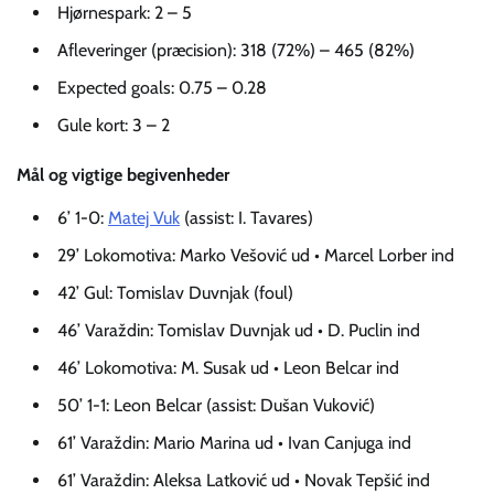
Hjørnespark: 2 – 5
Afleveringer (præcision): 318 (72%) – 465 (82%)
Expected goals: 0.75 – 0.28
Gule kort: 3 – 2
Mål og vigtige begivenheder
6’ 1-0:
Matej Vuk
(assist: I. Tavares)
29’ Lokomotiva: Marko Vešović ud • Marcel Lorber ind
42’ Gul: Tomislav Duvnjak (foul)
46’ Varaždin: Tomislav Duvnjak ud • D. Puclin ind
46’ Lokomotiva: M. Susak ud • Leon Belcar ind
50’ 1-1: Leon Belcar (assist: Dušan Vuković)
61’ Varaždin: Mario Marina ud • Ivan Canjuga ind
61’ Varaždin: Aleksa Latković ud • Novak Tepšić ind