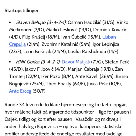
Startopstillinger
Slaven Belupo (3-4-2-1)
: Osman Hadžikić (31/G), Vinko
Međimorec (2/D), Marko Lešković (13/D), Dominik Kovačić
(4/D), Filip Krušelj (18/M), Ivan Ćubelić (15/M),
Ljuban
Crepulja
(21/M), Zvonimir Katalinić (5/M), Igor Lepinjica
(23/F), Leon Bošnjak (24/M), Losika Ratshukudu (14/F)
HNK Gorica (3-4-2-1)
:
Davor Matijaš
(71/G), Stefan Perić
(45/D), Jakov Filipović (4/D), Marijan Čabraja (19/D), Žan
Trontelj (22/M), Iker Pozo (8/M), Ante Kavelj (36/M), Bruno
Bogojević (25/M), Theo Epailly (64/F), Jurica Pršir (10/F),
Ante Erceg
(50/F)
Runde 34 leverede to klare hjemmesejre og tre tætte opgør,
hvor målene faldt på afgørende tidspunkter – lige før pausen i
Osijek, tidligt og kort efter pausen i Varaždin og midtvejs i
anden halvleg i Koprivnica – og hvor kampenes statistiske
profiler understøttede de endelige resultater med tydelige