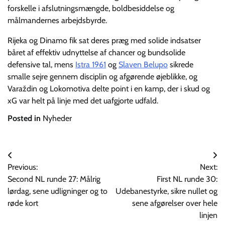
forskelle i afslutningsmængde, boldbesiddelse og
målmandernes arbejdsbyrde.
Rijeka og Dinamo fik sat deres præg med solide indsatser
båret af effektiv udnyttelse af chancer og bundsolide
defensive tal, mens
Istra 1961
og
Slaven Belupo
sikrede
smalle sejre gennem disciplin og afgørende øjeblikke, og
Varaždin og Lokomotiva delte point i en kamp, der i skud og
xG var helt på linje med det uafgjorte udfald.
Posted in
Nyheder
Indlægsnavigation
Previous:
Next:
Second NL runde 27: Målrig
First NL runde 30:
lørdag, sene udligninger og to
Udebanestyrke, sikre nullet og
røde kort
sene afgørelser over hele
linjen