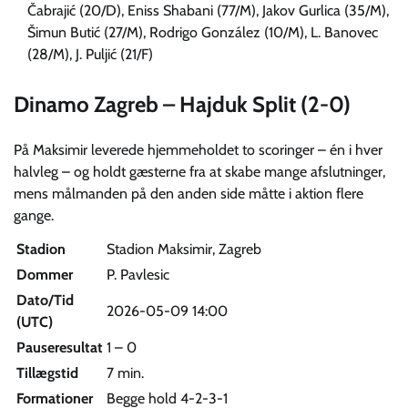
Čabrajić (20/D), Eniss Shabani (77/M), Jakov Gurlica (35/M),
Šimun Butić (27/M), Rodrigo González (10/M), L. Banovec
(28/M), J. Puljić (21/F)
Dinamo Zagreb – Hajduk Split (2-0)
På Maksimir leverede hjemmeholdet to scoringer – én i hver
halvleg – og holdt gæsterne fra at skabe mange afslutninger,
mens målmanden på den anden side måtte i aktion flere
gange.
Stadion
Stadion Maksimir, Zagreb
Dommer
P. Pavlesic
Dato/Tid
2026-05-09 14:00
(UTC)
Pauseresultat
1 – 0
Tillægstid
7 min.
Formationer
Begge hold 4-2-3-1