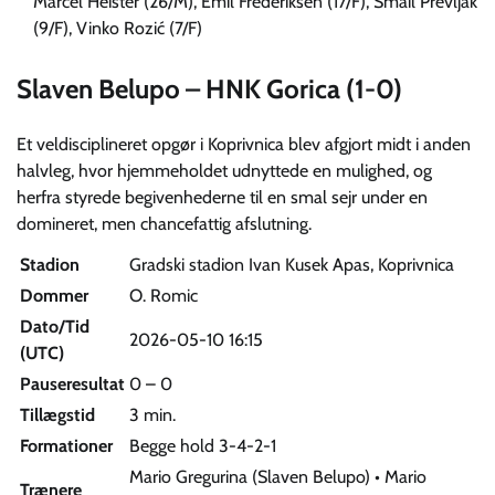
Marcel Heister (26/M), Emil Frederiksen (17/F), Smail Prevljak
(9/F), Vinko Rozić (7/F)
Slaven Belupo – HNK Gorica (1-0)
Et veldisciplineret opgør i Koprivnica blev afgjort midt i anden
halvleg, hvor hjemmeholdet udnyttede en mulighed, og
herfra styrede begivenhederne til en smal sejr under en
domineret, men chancefattig afslutning.
Stadion
Gradski stadion Ivan Kusek Apas, Koprivnica
Dommer
O. Romic
Dato/Tid
2026-05-10 16:15
(UTC)
Pauseresultat
0 – 0
Tillægstid
3 min.
Formationer
Begge hold 3-4-2-1
Mario Gregurina (Slaven Belupo) • Mario
Trænere