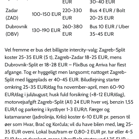
EUR
30-40 EUR
Zadar
220-330
Bus 4 EUR / Bolt
100-150 EUR
(ZAD)
EUR
20-25 EUR
Dubrovnik
260-380
Bus 10 EUR / Uber
130-190 EUR
(DBV)
EUR
35-45 EUR
Vel fremme er bus det billigste intercity-valg: Zagreb-Split
koster 25-35 EUR (5 t), Zagreb-Zadar 18-25 EUR, mens
Dubrovnik-Split er 18-28 EUR – FlixBus og Arriva har flest
afgange. Tog er hyggeligt men langsomt; nattoget Zagreb-
Split med liggeplads er 40-45 EUR. Biludlejning starter
omkring 25-35 EUR/dag fra november-april, men 60-90
EUR/dag i juli/august; husk fuld forsikring (+8-12 EUR/dag),
motorvejsafgift Zagreb-Split (A1) 24 EUR hver vej, benzin 1,55
EUR/l og parkering i kystbyer 1-3 EUR/t. Færger og
katamaraner (Jadrolinija, Krilo) koster 6-10 EUR pr. person til
øer som Hvar, Brač og Korčula; vil du have bilen med, læg 25-
35 EUR oveni. Lokal bus/tram er 0,80-2 EUR pr. tur eller 4-5