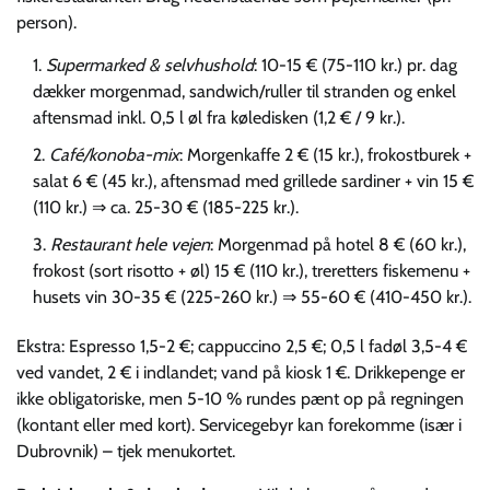
person).
Supermarked & selvhushold
: 10-15 € (75-110 kr.) pr. dag
dækker morgenmad, sandwich/ruller til stranden og enkel
aftensmad inkl. 0,5 l øl fra køledisken (1,2 € / 9 kr.).
Café/konoba-mix
: Morgenkaffe 2 € (15 kr.), frokostburek +
salat 6 € (45 kr.), aftensmad med grillede sardiner + vin 15 €
(110 kr.) ⇒ ca. 25-30 € (185-225 kr.).
Restaurant hele vejen
: Morgenmad på hotel 8 € (60 kr.),
frokost (sort risotto + øl) 15 € (110 kr.), treretters fiskemenu +
husets vin 30-35 € (225-260 kr.) ⇒ 55-60 € (410-450 kr.).
Ekstra: Espresso 1,5-2 €; cappuccino 2,5 €; 0,5 l fadøl 3,5-4 €
ved vandet, 2 € i indlandet; vand på kiosk 1 €. Drikkepenge er
ikke obligatoriske, men 5-10 % rundes pænt op på regningen
(kontant eller med kort). Servicegebyr kan forekomme (især i
Dubrovnik) – tjek menukortet.