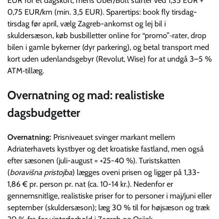
EUR for et dagskort, mens Uber/Bolt starter ved 1,35 EUR +
0,75 EUR/km (min. 3,5 EUR). Sparertips: book fly tirsdag-
tirsdag før april, vælg Zagreb-ankomst og lej bil i
skuldersæson, køb busbilletter online for “promo”‐rater, drop
bilen i gamle bykerner (dyr parkering), og betal transport med
kort uden udenlandsgebyr (Revolut, Wise) for at undgå 3–5 %
ATM‐tillæg.
Overnatning og mad: realistiske
dagsbudgetter
Overnatning:
Prisniveauet svinger markant mellem
Adriaterhavets kystbyer og det kroatiske fastland, men også
efter sæsonen (juli-august = +25-40 %). Turistskatten
(
boravišna pristojba
) lægges oveni prisen og ligger på 1,33-
1,86 € pr. person pr. nat (ca. 10-14 kr.). Nedenfor er
gennemsnitlige, realistiske priser for to personer i maj/juni eller
september (skuldersæson); læg 30 % til for højsæson og træk