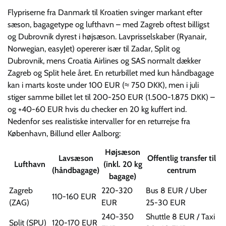
Flypriserne fra Danmark til Kroatien svinger markant efter
sæson, bagagetype og lufthavn – med Zagreb oftest billigst
og Dubrovnik dyrest i højsæson. Lavprisselskaber (Ryanair,
Norwegian, easyJet) opererer især til Zadar, Split og
Dubrovnik, mens Croatia Airlines og SAS normalt dækker
Zagreb og Split hele året. En retur­billet med kun håndbagage
kan i marts koste under 100 EUR (≈ 750 DKK), men i juli
stiger samme billet let til 200-250 EUR (1.500-1.875 DKK) –
og +40-60 EUR hvis du checker en 20 kg kuffert ind.
Nedenfor ses realistiske intervaller for en returrejse fra
København, Billund eller Aalborg:
Højsæson
Lavsæson
Offentlig transfer til
Lufthavn
(inkl. 20 kg
(håndbagage)
centrum
bagage)
Zagreb
220-320
Bus 8 EUR / Uber
110-160 EUR
(ZAG)
EUR
25-30 EUR
240-350
Shuttle 8 EUR / Taxi
Split (SPU)
120-170 EUR