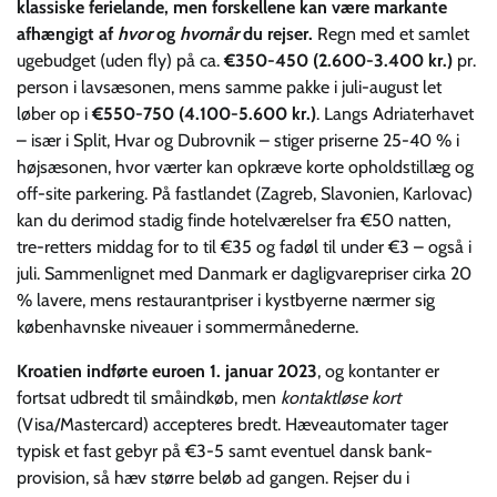
klassiske ferie­lande, men forskellene kan være markante
afhængigt af
hvor
og
hvornår
du rejser.
Regn med et samlet
uge­budget (uden fly) på ca.
€350-450 (2.600-3.400 kr.)
pr.
person i lavsæsonen, mens samme pakke i juli-august let
løber op i
€550-750 (4.100-5.600 kr.)
. Langs Adriaterhavet
– især i Split, Hvar og Dubrovnik – stiger priserne 25-40 % i
højsæsonen, hvor værter kan opkræve korte opholdstillæg og
off-site parkering. På fastlandet (Zagreb, Slavonien, Karlovac)
kan du derimod stadig finde hotelværelser fra €50 natten,
tre-retters middag for to til €35 og fadøl til under €3 – også i
juli. Sammenlignet med Danmark er dagligvare­priser cirka 20
% lavere, mens restaurantpriser i kystbyerne nærmer sig
københavnske niveauer i sommer­månederne.
Kroatien indførte euroen 1. januar 2023
, og kontanter er
fortsat udbredt til småindkøb, men
kontaktløse kort
(Visa/Mastercard) accepteres bredt. Hæveautomater tager
typisk et fast gebyr på €3-5 samt eventuel dansk bank­
provision, så hæv større beløb ad gangen. Rejser du i