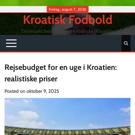
Skip
fredag, august 7, 2026
Kroatisk Fodbold
to
content
Danmarks bedste side om fodbold i Kroation
Rejsebudget for en uge i Kroatien:
realistiske priser
Posted on
oktober 9, 2025