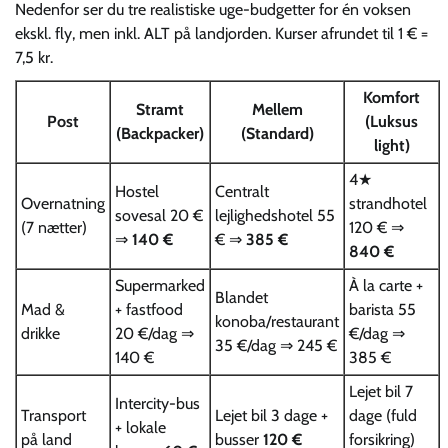
Nedenfor ser du tre realistiske uge-budgetter for én voksen
ekskl. fly, men inkl. ALT på landjorden. Kurser afrundet til 1 € =
7,5 kr.
Komfort
Stramt
Mellem
Post
(Luksus
(Backpacker)
(Standard)
light)
4★
Hostel
Centralt
Overnatning
strandhotel
sovesal 20 €
lejlighedshotel 55
(7 nætter)
120 € ⇒
⇒
140 €
€ ⇒
385 €
840 €
Supermarked
À la carte +
Blandet
Mad &
+ fastfood
barista 55
konoba/restaurant
drikke
20 €/dag ⇒
€/dag ⇒
35 €/dag ⇒ 245 €
140 €
385 €
Lejet bil 7
Intercity-bus
Transport
Lejet bil 3 dage +
dage (fuld
+ lokale
på land
busser
120 €
forsikring)