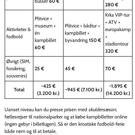
busser
60 €
280 €
Krka VIP-tur
Plitvice +
+ ATV +
museum +
Plitvice + bådtur +
Aktiviteter &
europakamp
én
kampbillet +
fodbold
+
kampbillet
byvandring
150 €
stadiontour
60 €
320 €
Øvrigt (SIM,
forsikring,
25 €
45 €
70 €
souvenirs)
~
425 €
~
1.895 €
Total
~
945 €
(7.100 kr.)
(3.200 kr.)
(14.200 kr.)
Uanset niveau kan du presse prisen med
skuldersæson
,
fællesrejser til nationalparker og at købe kampbilletter online
(ingen gebyr i billetlugen). Så er den kroatiske fodbold-ferie
både nem og til at betale.