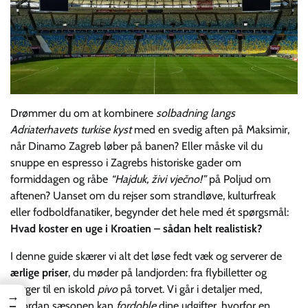
Drømmer du om at kombinere
solbadning langs
Adriaterhavets turkise kyst
med en svedig aften på Maksimir,
når Dinamo Zagreb løber på banen? Eller måske vil du
snuppe en espresso i Zagrebs historiske gader om
formiddagen og råbe
“Hajduk, živi vječno!”
på Poljud om
aftenen? Uanset om du rejser som strandløve, kulturfreak
eller fodboldfanatiker, begynder det hele med ét spørgsmål:
Hvad koster en uge i Kroatien – sådan helt realistisk?
I denne guide skærer vi alt det løse fedt væk og serverer de
ærlige priser
, du møder på landjorden: fra flybilletter og
færger til en iskold
pivo
på torvet. Vi går i detaljer med,
→
hvordan sæsonen kan
fordoble
dine udgifter, hvorfor en