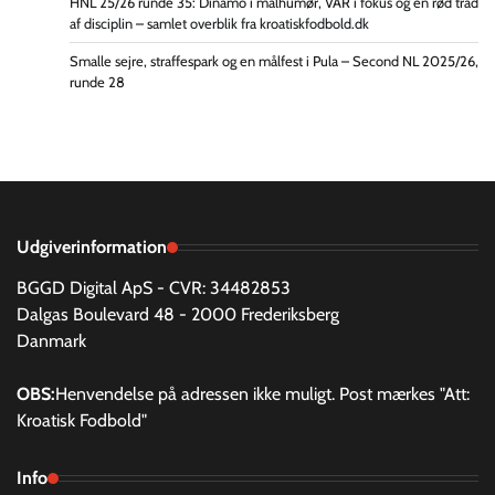
HNL 25/26 runde 35: Dinamo i målhumør, VAR i fokus og en rød tråd
af disciplin – samlet overblik fra kroatiskfodbold.dk
Smalle sejre, straffespark og en målfest i Pula – Second NL 2025/26,
runde 28
Udgiverinformation
BGGD Digital ApS - CVR: 34482853
Dalgas Boulevard 48 - 2000 Frederiksberg
Danmark
OBS:
Henvendelse på adressen ikke muligt. Post mærkes "Att:
Kroatisk Fodbold"
Info