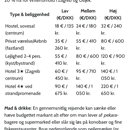
20 % fra for vinterforhold i Zagreb og Osijek.
Lav
Mellem
Høj
Type & beliggenhed
(€/DKK)
(€/DKK)
(€/DKK)
Hostel, sovesal
18 € / 135
24 € / 180
32 € / 240
(centrum)
kr.
kr.
kr.
Privat værelse/Airbnb
35 € /
55 € / 410
80 € / 600
(fastland)
260 kr.
kr.
kr.
Lejlighed 2-4 pers.
55 € /
80 € / 600
120 € / 900
(kyst/bystrand)
410 kr.
kr.
kr.
Hotel 3★ (Zagreb
60 € /
95 € / 710
140 € / 1
centrum)
450 kr.
kr.
050 kr.
Hotel 4★ ved
90 € /
140 € / 1
220 € / 1
strandpromenade
675 kr.
050 kr.
650 kr.
Mad & drikke:
En gennemsnitlig rejsende kan sænke eller
hæve budgettet markant alt efter om man lever af
pekara
-
bagere og supermarked eller slår sig løs på konobaer og fine
fiskerestauranter. Brug nedenstående som pejlemærker (pr.