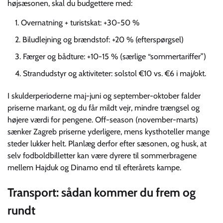
højsæsonen, skal du budgettere med:
Overnatning + turistskat: +30-50 %
Biludlejning og brændstof: +20 % (efterspørgsel)
Færger og bådture: +10-15 % (særlige “sommer­tariffer”)
Strand­udstyr og aktiviteter: solstol €10 vs. €6 i maj/okt.
I skulder­perioderne maj-juni og september-oktober falder
priserne markant, og du får mildt vejr, mindre trængsel og
højere værdi for pengene. Off-season (november-marts)
sænker Zagreb priserne yderligere, mens kyst­hoteller mange
steder lukker helt. Planlæg derfor efter sæsonen, og husk, at
selv fodbold­billetter kan være dyrere til sommer­bragene
mellem Hajduk og Dinamo end til efterårets kampe.
Transport: sådan kommer du frem og
rundt