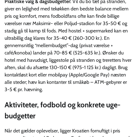
Praktiske valg & dagsbudgetter:
Vil du bo tæt på stranden,
giver en lejlighed med tekøkken den bedste balance mellem
pris og komfort, mens fodboldfans ofte kan finde billige
værelser nær Maksimir- eller Poljud-stadion for 35-50 € og
stadig gå til kamp til fods. Med hostel + supermarked kan en
ultrabillig dag klares for 35-40 € (260-300 kr.). En
gennemsnitlig “mellembudget”-dag (privat værelse +
café/konoba) lander på 70-85 € (525-635 kr.). Ønsker du
hotel med havudsigt, liggestole på stranden og treretters hver
aften, skal du afsætte 130-150 € (975-1 125 kr.) dagligt. Brug
kontaktløst kort eller mobilpay (Apple/Google Pay) næsten
alle steder; hæv kun kontanter til småkøb – ATM-gebyrer er
3-5 € pr. hævning.
Aktiviteter, fodbold og konkrete uge-
budgetter
Når det gælder oplevelser, ligger Kroatien fornuftigt i pris