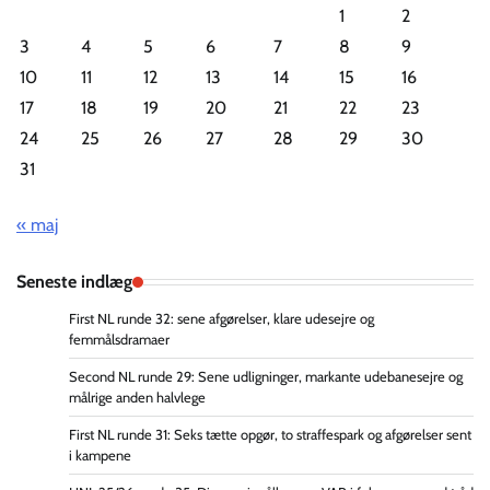
1
2
3
4
5
6
7
8
9
10
11
12
13
14
15
16
17
18
19
20
21
22
23
24
25
26
27
28
29
30
31
« maj
Seneste indlæg
First NL runde 32: sene afgørelser, klare udesejre og
femmålsdramaer
Second NL runde 29: Sene udligninger, markante udebanesejre og
målrige anden halvlege
First NL runde 31: Seks tætte opgør, to straffespark og afgørelser sent
i kampene