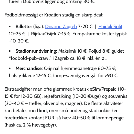
turen i Dubrovnik ligger dog omkring 30 €.
Fodboldmæssigt er Kroatien stadig en skarp deal:
Billetter
(liga):
Dinamo Zagreb
7-20 € |
Hajduk Split
10-25 € | Rijeka/Osijek 7-15 €. Europakampe koster typisk
+10-20 €.
Stadionrundvisning:
Maksimir 10 €; Poljud 8 €; guidet
“fodbold-pub-crawl” i Zagreb ca. 18 € inkl. én øl.
Merchandise:
Original hjemmebanetrøje 60-75 €;
halstørklæde 12-15 €; kamp-særudgaver går for >90 €.
Ekstraudgifter man ofte glemmer: kroatisk eSIM/Prepaid (10-
15 € for 12-20 GB), rejseforsikring (10-20 €/uge) og souvenirs
(20-40 € – trøfler, olivenolie, magner). De fleste aktiviteter
kan betales med kort, men små boder og stadionkiosker
foretrækker kontant EUR, så hæv 40-50 € til lommepenge
(husk ca. 2 % hævegebyr).