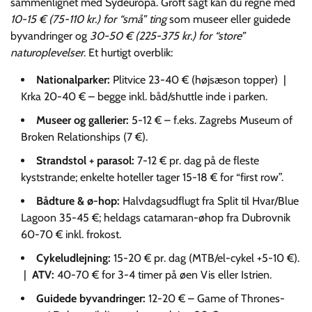
sammenlignet med Sydeuropa. Groft sagt kan du regne med
10-15 € (75-110 kr.) for “små” ting
som museer eller guidede
byvandringer og
30-50 € (225-375 kr.) for “store”
naturoplevelser
. Et hurtigt overblik:
Nationalparker:
Plitvice 23-40 € (højsæson topper) |
Krka 20-40 € – begge inkl. båd/shuttle inde i parken.
Museer og gallerier:
5-12 € – f.eks. Zagrebs Museum of
Broken Relationships (7 €).
Strandstol + parasol:
7-12 € pr. dag på de fleste
kyststrande; enkelte hoteller tager 15-18 € for “first row”.
Bådture & ø-hop:
Halvdagsudflugt fra Split til Hvar/Blue
Lagoon 35-45 €; heldags catamaran-øhop fra Dubrovnik
60-70 € inkl. frokost.
Cykeludlejning:
15-20 € pr. dag (MTB/el-cykel +5-10 €).
|
ATV:
40-70 € for 3-4 timer på øen Vis eller Istrien.
Guidede byvandringer:
12-20 € – Game of Thrones-