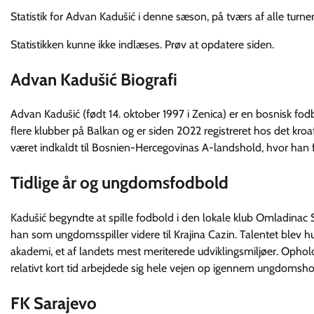
Statistik for Advan Kadušić i denne sæson, på tværs af alle turner
Statistikken kunne ikke indlæses. Prøv at opdatere siden.
Advan Kadušić Biografi
Advan Kadušić (født 14. oktober 1997 i Zenica) er en bosnisk fo
flere klubber på Balkan og er siden 2022 registreret hos det kro
været indkaldt til Bosnien-Hercegovinas A-landshold, hvor han f
Tidlige år og ungdomsfodbold
Kadušić begyndte at spille fodbold i den lokale klub Omladinac S
han som ungdomsspiller videre til Krajina Cazin. Talentet blev h
akademi, et af landets mest meriterede udviklingsmiljøer. Ophol
relativt kort tid arbejdede sig hele vejen op igennem ungdomsho
FK Sarajevo