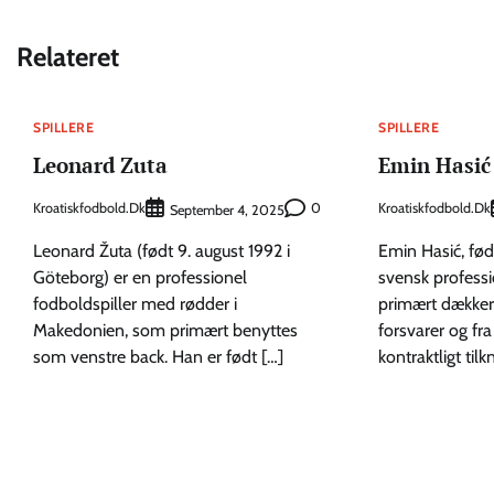
Relateret
SPILLERE
SPILLERE
Leonard Zuta
Emin Hasić
Kroatiskfodbold.dk
0
Kroatiskfodbold.dk
September 4, 2025
Leonard Žuta (født 9. august 1992 i
Emin Hasić, fød
Göteborg) er en professionel
svensk professi
fodboldspiller med rødder i
primært dækker
Makedonien, som primært benyttes
forsvarer og fr
som venstre back. Han er født […]
kontraktligt tilk