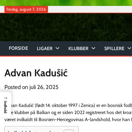
Skip
fredag, august 7, 2026
to
content
FORSIDE
LIGAER
KLUBBER
SPILLERE
Advan Kadušić
Posted on
juli 26, 2025
→
Indhold
Advan Kadušić (født 14. oktober 1997 i Zenica) er en bosnisk fo
flere klubber på Balkan og er siden 2022 registreret hos det kro
været indkaldt til Bosnien-Hercegovinas A-landshold, hvor han f