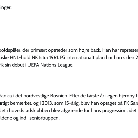
inger:
dboldspiller, der primært optræder som højre back. Han har repræse
atiske HNL-hold NK Istra 1961. På internationalt plan har han siden
ik sin debut i UEFA Nations League.
anica i det nordvestlige Bosnien. Efter de første år i egen hjemby f
urtigt bemærket, og i 2013, som 15-årig, blev han optaget på FK Sar
det i hovedstadsklubben blev afgørende for hans progression, idet
ldene og ind i seniortruppen.