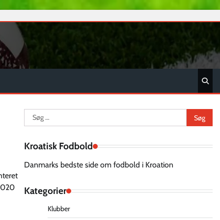
Søg
efter:
Kroatisk Fodbold
Danmarks bedste side om fodbold i Kroation
nteret
 2020
Kategorier
Klubber