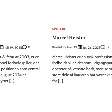
SPILLERE
Marcel Heister
0
Kroatiskfodbold.dk
0
Juli 29, 2025
Juli 26, 2025
t 8. februar 2003, er en
Marcel Heister er en tysk profession
onel fodboldspiller, der
fodboldspiller, der som udgangspu
 positionen som central
opererer på venstre back, men som 
a august 2024 er
store dele af karrieren har været ke
nyttet […]
for […]