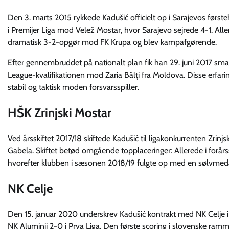
Den 3. marts 2015 rykkede Kadušić officielt op i Sarajevos førs
i Premijer Liga mod Velež Mostar, hvor Sarajevo sejrede 4-1. Alle
dramatisk 3-2-opgør mod FK Krupa og blev kampafgørende.
Efter gennembruddet på nationalt plan fik han 29. juni 2017 sma
League-kvalifikationen mod Zaria Bălți fra Moldova. Disse erfaring
stabil og taktisk moden forsvarsspiller.
HŠK Zrinjski Mostar
Ved årsskiftet 2017/18 skiftede Kadušić til ligakonkurrenten Zrinj
Gabela. Skiftet betød omgående topplaceringer: Allerede i forår
hvorefter klubben i sæsonen 2018/19 fulgte op med en sølvmedal
NK Celje
Den 15. januar 2020 underskrev Kadušić kontrakt med NK Celje 
NK Aluminij 2-0 i Prva Liga. Den første scoring i slovenske ram