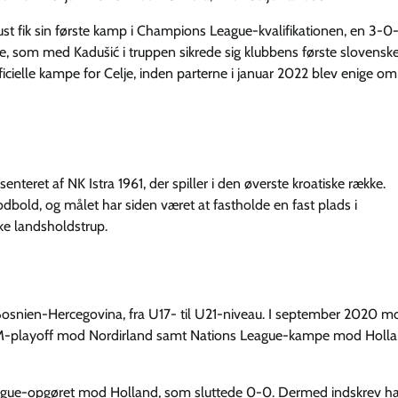
t fik sin første kamp i Champions League-kvalifikationen, en 3-0-
e, som med Kadušić i truppen sikrede sig klubbens første slovensk
ficielle kampe for Celje, inden parterne i januar 2022 blev enige om
enteret af NK Istra 1961, der spiller i den øverste kroatiske række.
odbold, og målet har siden været at fastholde en fast plads i
ke landsholdstrup.
snien-Hercegovina, fra U17- til U21-niveau. I september 2020 m
ed EM-playoff mod Nordirland samt Nations League-kampe mod Holl
 League-opgøret mod Holland, som sluttede 0-0. Dermed indskrev han