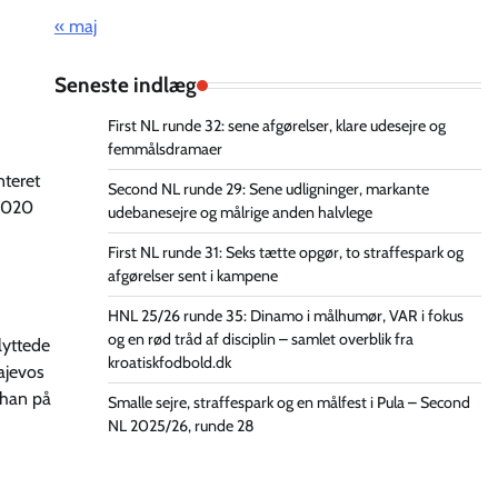
« maj
Seneste indlæg
First NL runde 32: sene afgørelser, klare udesejre og
femmålsdramaer
nteret
Second NL runde 29: Sene udligninger, markante
 2020
udebanesejre og målrige anden halvlege
First NL runde 31: Seks tætte opgør, to straffespark og
afgørelser sent i kampene
HNL 25/26 runde 35: Dinamo i målhumør, VAR i fokus
og en rød tråd af disciplin – samlet overblik fra
lyttede
kroatiskfodbold.dk
ajevos
 han på
Smalle sejre, straffespark og en målfest i Pula – Second
NL 2025/26, runde 28