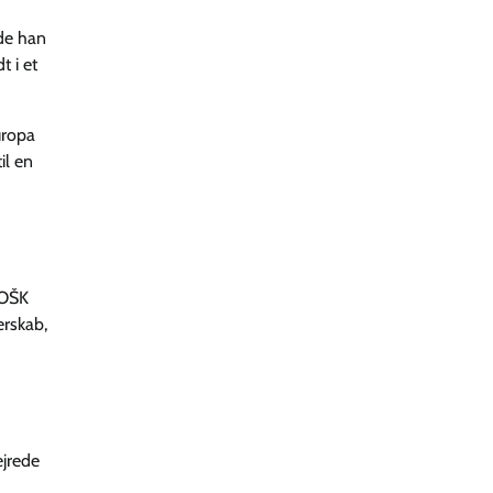
ede han
t i et
uropa
il en
GOŠK
erskab,
ejrede