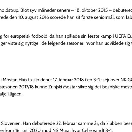
teholdstrup. Blot syv måneder senere – 18. oktober 2015 – debuter
rede den 10. august 2016 scorede han sit første seniormål, som fald
g for europæisk fodbold, da han spillede sin første kamp i UEFA E
er viste sig nyttige i de følgende sæsoner, hvor han udviklede sig t
ski Mostar. Han fik sin debut 17. februar 2018 i en 3-2-sejr over NK 
ssæsonen 2017/18 kunne Zrinjski Mostar sikre sig det bosniske mest
je i ligaen.
i Slovenien. Han debuterede 22. februar samme år, da klubben bes
mer kom 16. juni 2020 mod NŠ Mura, hvor Celje vandt 3-1.