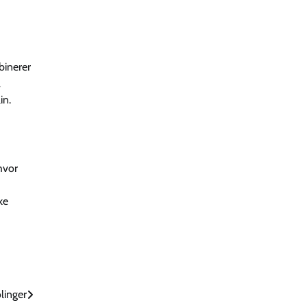
binerer
a
in.
hvor
ke
linger