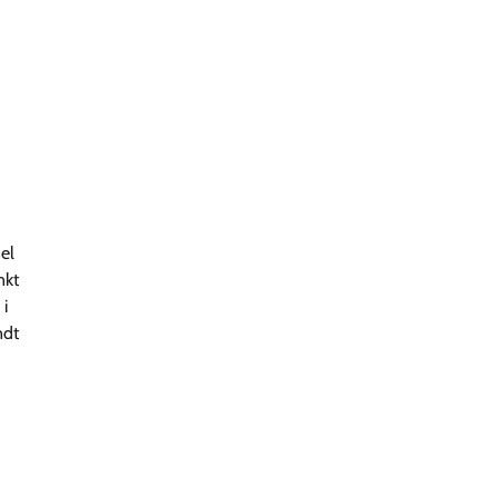
el
nkt
i
ndt