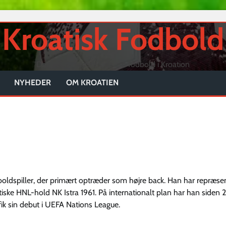
Kroatisk Fodbold
Danmarks bedste side om fodbold i Kroation
NYHEDER
OM KROATIEN
dboldspiller, der primært optræder som højre back. Han har repræse
atiske HNL-hold NK Istra 1961. På internationalt plan har han siden
ik sin debut i UEFA Nations League.