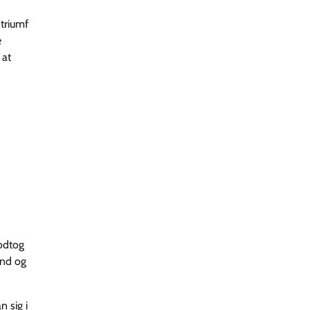
triumf
e
 at
odtog
and og
 sig i