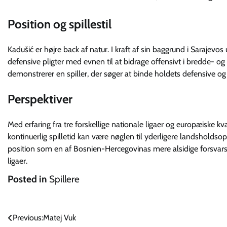
Position og spillestil
Kadušić er højre back af natur. I kraft af sin baggrund i Saraje
defensive pligter med evnen til at bidrage offensivt i bredde- o
demonstrerer en spiller, der søger at binde holdets defensive o
Perspektiver
Med erfaring fra tre forskellige nationale ligaer og europæiske kv
kontinuerlig spilletid kan være nøglen til yderligere landsholdsop
position som en af Bosnien-Hercegovinas mere alsidige forsvars
ligaer.
Posted in
Spillere
Indlægsnavigation
Previous:
Matej Vuk