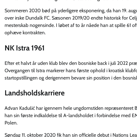
Sommeren 2020 bød på yderligere eksponering, da han 19. augus
over irske Dundalk FC. Sæsonen 2019/20 endte historisk for Celj
mesterskab nogensinde. I løbet af to år nåede han at spille 61 of
ophæve kontrakten.
NK Istra 1961
Efter et halvt år uden klub blev den bosniske back i juli 2022 præs
Overgangen til Istra markerer hans første ophold i kroatisk klubf
startopstillingen og derigennem bevare sin position i den bosnis
Landsholdskarriere
Advan Kadušić har igennem hele ungdomstiden repræsenteret Bo
han sin første indkaldelse til A-landsholdet i forbindelse m
Polen.
Søndag 11. oktober 2020 fik han sin officielle debut i Nations