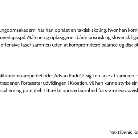
vos ungdomsakademi har han opnået en taktisk skoling, hvor han kom
g overlapsspil. Målene og oplæggene i både bosnisk og slovensk lig
g offensive faser sammen uden at kompromittere balance og discipl
alifikationskampe befinder Advan Kadušić sig i en fase af karrieren, 
trædener. Fortsætter udviklingen i Kroatien, vil han kunne styrke sin
spillere og potentielt tiltrække opmærksomhed fra større europæis
Next:
Denis Ko