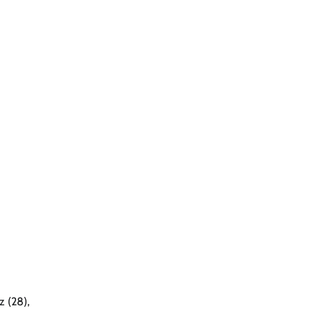
z (28),