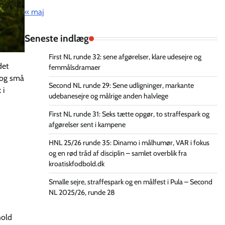
« maj
Seneste indlæg
First NL runde 32: sene afgørelser, klare udesejre og
det
femmålsdramaer
d og små
Second NL runde 29: Sene udligninger, markante
 i
udebanesejre og målrige anden halvlege
First NL runde 31: Seks tætte opgør, to straffespark og
afgørelser sent i kampene
HNL 25/26 runde 35: Dinamo i målhumør, VAR i fokus
og en rød tråd af disciplin – samlet overblik fra
kroatiskfodbold.dk
Smalle sejre, straffespark og en målfest i Pula – Second
NL 2025/26, runde 28
hold