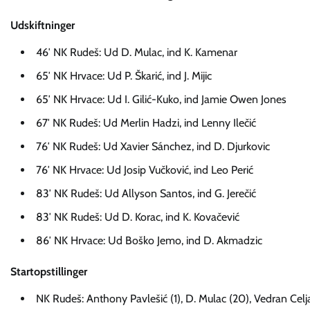
Udskiftninger
46′ NK Rudeš: Ud D. Mulac, ind K. Kamenar
65′ NK Hrvace: Ud P. Škarić, ind J. Mijic
65′ NK Hrvace: Ud I. Gilić-Kuko, ind Jamie Owen Jones
67′ NK Rudeš: Ud Merlin Hadzi, ind Lenny Ilečić
76′ NK Rudeš: Ud Xavier Sánchez, ind D. Djurkovic
76′ NK Hrvace: Ud Josip Vučković, ind Leo Perić
83′ NK Rudeš: Ud Allyson Santos, ind G. Jerečić
83′ NK Rudeš: Ud D. Korac, ind K. Kovačević
86′ NK Hrvace: Ud Boško Jemo, ind D. Akmadzic
Startopstillinger
NK Rudeš: Anthony Pavlešić (1), D. Mulac (20), Vedran Celjak