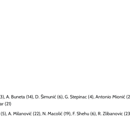
13), A. Buneta (14), D. Šimunić (6), G. Stepinac (4), Antonio Mionić (2
ar (21)
5), A. Milanović (22), N. Macolić (19), F. Shehu (6), R. Zlibanovic (23