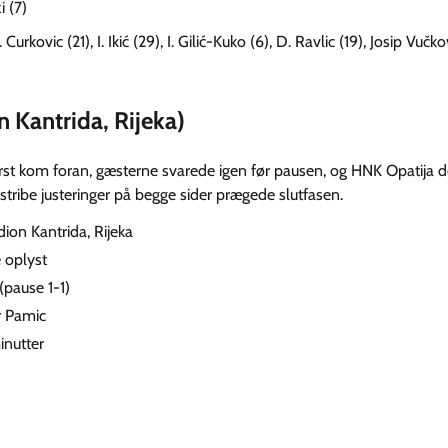
i (7)
Curkovic (21), I. Ikić (29), I. Gilić-Kuko (6), D. Ravlic (19), Josip Vučkov
 Kantrida, Rijeka)
st kom foran, gæsterne svarede igen før pausen, og HNK Opatija d
 stribe justeringer på begge sider prægede slutfasen.
dion Kantrida, Rijeka
e oplyst
 (pause 1-1)
r Pamic
inutter