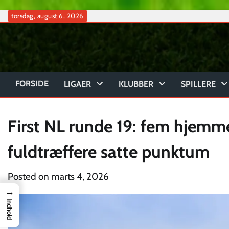
Skip
torsdag, august 6, 2026
to
content
FORSIDE
LIGAER
KLUBBER
SPILLERE
First NL runde 19: fem hjemm
fuldtræffere satte punktum
Posted on
marts 4, 2026
→
Indhold