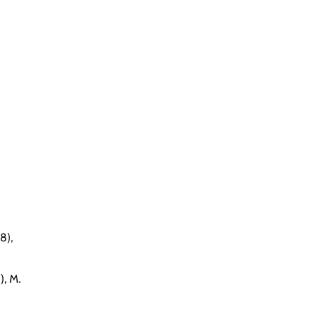
8),
), M.