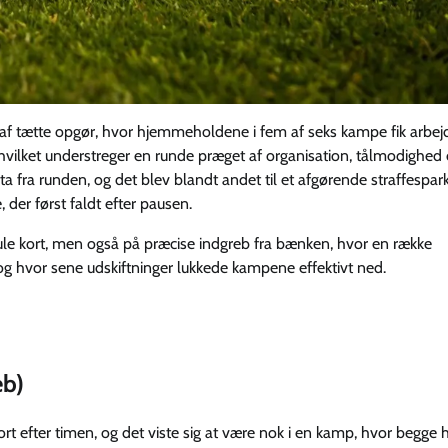
af tætte opgør, hvor hjemmeholdene i fem af seks kampe fik arbej
, hvilket understreger en runde præget af organisation, tålmodighe
a fra runden, og det blev blandt andet til et afgørende straffespark
 der først faldt efter pausen.
ule kort, men også på præcise indgreb fra bænken, hvor en række
 og hvor sene udskiftninger lukkede kampene effektivt ned.
eb)
t efter timen, og det viste sig at være nok i en kamp, hvor begge 