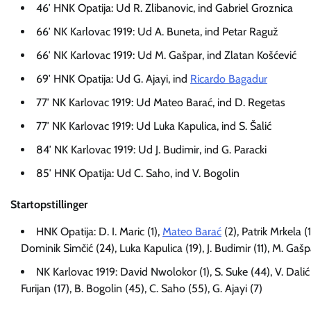
46′ HNK Opatija: Ud R. Zlibanovic, ind Gabriel Groznica
66′ NK Karlovac 1919: Ud A. Buneta, ind Petar Raguž
66′ NK Karlovac 1919: Ud M. Gašpar, ind Zlatan Košćević
69′ HNK Opatija: Ud G. Ajayi, ind
Ricardo Bagadur
77′ NK Karlovac 1919: Ud Mateo Barać, ind D. Regetas
77′ NK Karlovac 1919: Ud Luka Kapulica, ind S. Šalić
84′ NK Karlovac 1919: Ud J. Budimir, ind G. Paracki
85′ HNK Opatija: Ud C. Saho, ind V. Bogolin
Startopstillinger
HNK Opatija: D. I. Maric (1),
Mateo Barać
(2), Patrik Mrkela (
Dominik Simčić (24), Luka Kapulica (19), J. Budimir (11), M. Gašp
NK Karlovac 1919: David Nwolokor (1), S. Suke (44), V. Dalić (
Furijan (17), B. Bogolin (45), C. Saho (55), G. Ajayi (7)