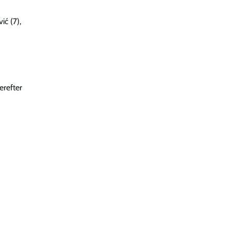
ić (7),
erefter