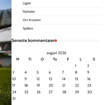
Ligaer
Nyheder
Om Kroatien
Spillere
Seneste kommentarer
august 2026
M
Ti
O
To
F
L
S
1
2
3
4
5
6
7
8
9
10
11
12
13
14
15
16
17
18
19
20
21
22
23
24
25
26
27
28
29
30
31