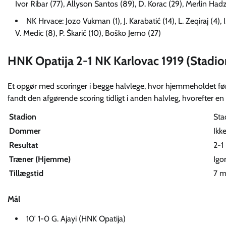
Ivor Ribar (77), Allyson Santos (89), D. Korac (29), Merlin Hadz
NK Hrvace: Jozo Vukman (1), J. Karabatić (14), L. Zeqiraj (4), I. 
V. Medic (8), P. Škarić (10), Boško Jemo (27)
HNK Opatija 2-1 NK Karlovac 1919 (Stadion
Et opgør med scoringer i begge halvlege, hvor hjemmeholdet før
fandt den afgørende scoring tidligt i anden halvleg, hvorefter en
Stadion
Sta
Dommer
Ikk
Resultat
2-1
Træner (Hjemme)
Igo
Tillægstid
7 m
Mål
10′ 1-0 G. Ajayi (HNK Opatija)