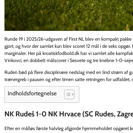
Runde 19 i 2025/26-udgaven af First NL blev en kompakt pakke 
gjort, og hvor der samlet kun blev scoret 12 mål i de seks opgør
marginaler. Her på kroatiskfodbold.dk har vi samlet alle kampfakt
Vinkovci, en dobbelt målscorer i Sesvete og tre knebne 1-0-sejre,
Ruden bød på flere disciplinære nedslag med en lind strøm af g
trænergreb i pausen og efter timen satte retningen for udfaldet,
Indholdsfortegnelse
NK Rudeš 1-0 NK Hrvace (SC Rudes, Zagr
Efter en målløs første halvleg afgjorde hjemmeholdet opgøret kor