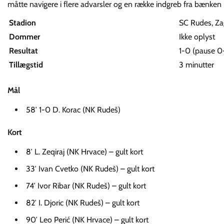
måtte navigere i flere advarsler og en række indgreb fra bænken i 
Stadion
SC Rudes, Za
Dommer
Ikke oplyst
Resultat
1-0 (pause 0
Tillægstid
3 minutter
Mål
58′ 1-0 D. Korac (NK Rudeš)
Kort
8′ L. Zeqiraj (NK Hrvace) – gult kort
33′ Ivan Cvetko (NK Rudeš) – gult kort
74′ Ivor Ribar (NK Rudeš) – gult kort
82′ I. Djoric (NK Rudeš) – gult kort
90′ Leo Perić (NK Hrvace) – gult kort