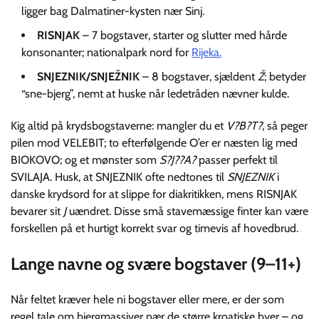
ligger bag Dalmatiner-kysten nær Sinj.
RISNJAK
– 7 bogstaver, starter og slutter med hårde
konsonanter; nationalpark nord for
Rijeka.
SNJEZNIK/SNJEŽNIK
– 8 bogstaver, sjældent
Ž
; betyder
“sne-bjerg”, nemt at huske når ledetråden nævner kulde.
Kig altid på krydsbogstaverne: mangler du et
V?B?T?
, så peger
pilen mod VELEBIT; to efterfølgende O’er er næsten lig med
BIOKOVO; og et mønster som
S?J??A?
passer perfekt til
SVILAJA. Husk, at SNJEZNIK ofte nedtones til
SNJEZNIK
i
danske krydsord for at slippe for diakritikken, mens RISNJAK
bevarer sit
J
uændret. Disse små stavemæssige finter kan være
forskellen på et hurtigt korrekt svar og timevis af hovedbrud.
Lange navne og svære bogstaver (9–11+)
Når feltet kræver hele ni bogstaver eller mere, er der som
regel tale om bjergmassiver nær de større kroatiske byer – og