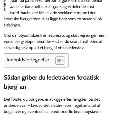
hvordan du på få sekunder kan afgøre, om du skal tænke
Indhold
Dinara
eller bare helt enkelt
gora
, og vi deler de små
krydsord-hacks, der får selv de sneklædte toppe i den
kroatiske bjergverden til at ligge fladt som en strømpil på
sidelinjen.
Grib din blyant, skænk en espresso, og start rejsen gennem
vores bjerg-etape herunder – så er du snart i mål
uden
at
skrive dig selv op ad et bjerg af viskelæderstøv.
Indholdsfortegnelse
Sådan griber du ledetråden ‘kroatisk
bjerg’ an
Det første, du bør gøre, er at kigge efter længden på det
ønskede svar – krydsordet afslører som regel antallet af
bogstaver og eventuelle allerede kendte krydsbogstaver.