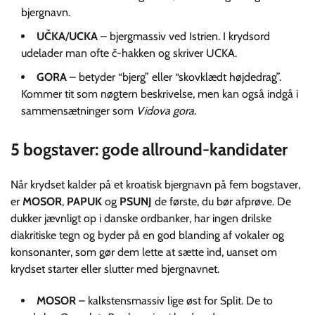
bjergnavn.
UČKA
/
UCKA
– bjergmassiv ved Istrien. I krydsord
udelader man ofte č-hakken og skriver UCKA.
GORA
– betyder “bjerg” eller “skovklædt højdedrag”.
Kommer tit som nøgtern beskrivelse, men kan også indgå i
sammensætninger som
Vidova gora
.
5 bogstaver: gode allround-kandidater
Når krydset kalder på et kroatisk bjergnavn på fem bogstaver,
er
MOSOR
,
PAPUK
og
PSUNJ
de første, du bør afprøve. De
dukker jævnligt op i danske ordbanker, har ingen drilske
diakritiske tegn og byder på en god blanding af vokaler og
konsonanter, som gør dem lette at sætte ind, uanset om
krydset starter eller slutter med bjergnavnet.
MOSOR
– kalkstensmassiv lige øst for Split. De to