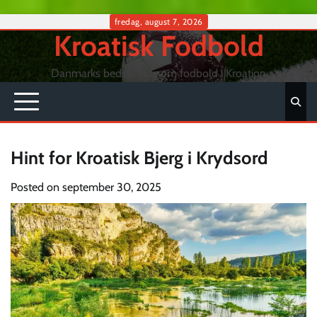
Skip
fredag, august 7, 2026
Kroatisk Fodbold
to
content
Danmarks bedste side om fodbold i Kroation
Hint for Kroatisk Bjerg i Krydsord
Posted on
september 30, 2025