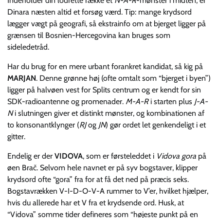
Indeholder din lodrette række et
N-A-R
-mønster i midten, er
Dinara næsten altid et forsøg værd. Tip: mange krydsord
lægger vægt på geografi, så ekstrainfo om at bjerget ligger på
grænsen til Bosnien-Hercegovina kan bruges som
sideledetråd.
Har du brug for en mere urbant forankret kandidat, så kig på
MARJAN
. Denne grønne høj (ofte omtalt som “bjerget i byen”)
ligger på halvøen vest for Splits centrum og er kendt for sin
SDK-radioantenne og promenader.
M-A-R
i starten plus
J-A-
N
i slutningen giver et distinkt mønster, og kombinationen af
to konsonantklynger (
RJ
og
JN
) gør ordet let genkendeligt i et
gitter.
Endelig er der
VIDOVA
, som er førsteleddet i
Vidova gora
på
øen Brač. Selvom hele navnet er på syv bogstaver, klipper
krydsord ofte “gora” fra for at få det ned på præcis seks.
Bogstavrækken V-I-D-O-V-A rummer to V’er, hvilket hjælper,
hvis du allerede har et V fra et krydsende ord. Husk, at
“Vidova” somme tider defineres som “højeste punkt på en