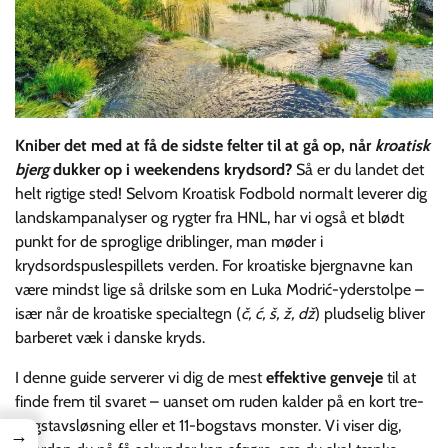
Kniber det med at få de sidste felter til at gå op, når
kroatisk
bjerg
dukker op i weekendens krydsord?
Så er du landet det
helt rigtige sted! Selvom Kroatisk Fodbold normalt leverer dig
landskampanalyser og rygter fra HNL, har vi også et blødt
punkt for de sproglige driblinger, man møder i
krydsordspuslespillets verden. For kroatiske bjergnavne kan
være mindst lige så drilske som en Luka Modrić-yderstolpe –
især når de kroatiske specialtegn (
č, ć, š, ž, dž
) pludselig bliver
barberet væk i danske kryds.
I denne guide serverer vi dig de mest
effektive genveje
til at
finde frem til svaret – uanset om ruden kalder på en kort tre-
bogstavsløsning eller et 11-bogstavs monster. Vi viser dig,
→