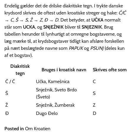
Endelig gælder det de drilske diakritiske tegn. I trykte danske
krydsord skrives de oftest uden kroatiske streger og hake:
Č/Ć
→ C, Š → S, Ž → Z, Đ → D
. Det betyder, at
UČKA
normalt
står som
UCKA
, og
SNJEŽNIK
bliver til
SNJEZNIK
. Brug
tabellen herunder til lynhurtigt at omregne bogstaverne, og
læg mærke til, at krydsbogstaver tidligt kan afsløre forskellen
på nært beslægtede navne som
PAPUK
og
PSUNJ
(deles kun
af et bogstav).
Diakritisk
Bruges i kroatisk navn
Skrives ofte som
tegn
Č / Ć
Učka, Kamešnica
C
Snježnik, Sveto Brdo
Š
S
(Šveto)
Ž
Snježnik, Žumberak
Z
Đ
Dugo Đelo
D
Posted in
Om Kroatien