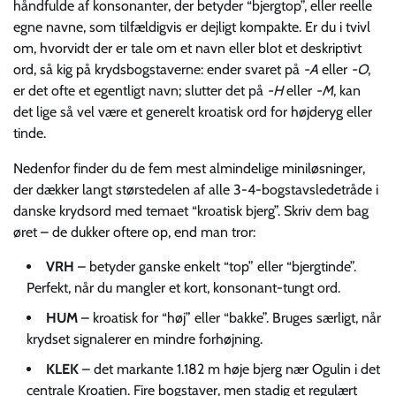
håndfulde af konsonanter, der betyder “bjergtop”, eller reelle
egne navne, som tilfældigvis er dejligt kompakte. Er du i tvivl
om, hvorvidt der er tale om et navn eller blot et deskriptivt
ord, så kig på krydsbogstaverne: ender svaret på
-A
eller
-O
,
er det ofte et egentligt navn; slutter det på
-H
eller
-M
, kan
det lige så vel være et generelt kroatisk ord for højderyg eller
tinde.
Nedenfor finder du de fem mest almindelige miniløsninger,
der dækker langt størstedelen af alle 3-4-bogstavsledetråde i
danske krydsord med temaet “kroatisk bjerg”. Skriv dem bag
øret – de dukker oftere op, end man tror:
VRH
– betyder ganske enkelt “top” eller “bjergtinde”.
Perfekt, når du mangler et kort, konsonant-tungt ord.
HUM
– kroatisk for “høj” eller “bakke”. Bruges særligt, når
krydset signalerer en mindre forhøjning.
KLEK
– det markante 1.182 m høje bjerg nær Ogulin i det
centrale Kroatien. Fire bogstaver, men stadig et regulært