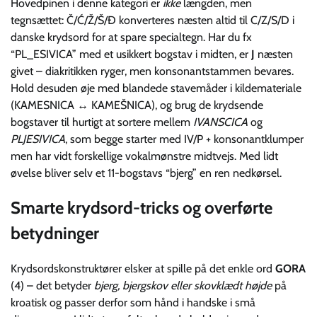
Hovedpinen i denne kategori er
ikke
længden, men
tegnsættet: Č/Ć/Ž/Š/Đ konverteres næsten altid til C/Z/S/D i
danske krydsord for at spare specialtegn. Har du fx
“PL_ESIVICA” med et usikkert bogstav i midten, er
J
næsten
givet – diakritikken ryger, men konsonantstammen bevares.
Hold desuden øje med blandede stavemåder i kildemateriale
(KAMESNICA ↔ KAMEŠNICA), og brug de krydsende
bogstaver til hurtigt at sortere mellem
IVANSCICA
og
PLJESIVICA
, som begge starter med IV/P + konsonantklumper
men har vidt forskellige vokal­mønstre midtvejs. Med lidt
øvelse bliver selv et 11-bogstavs “bjerg” en ren nedkørsel.
Smarte krydsord-tricks og overførte
betydninger
Krydsordskonstruktører elsker at spille på det enkle ord
GORA
(4) – det betyder
bjerg, bjergskov eller skovklædt højde
på
kroatisk og passer derfor som hånd i handske i små