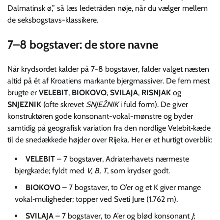
Dalmatinsk ø,” så læs ledetråden nøje, når du vælger mellem
de seksbogstavs-klassikere.
7–8 bogstaver: de store navne
Når krydsordet kalder på 7-8 bogstaver, falder valget næsten
altid på ét af Kroatiens markante bjergmassiver. De fem mest
brugte er
VELEBIT
,
BIOKOVO
,
SVILAJA
,
RISNJAK
og
SNJEZNIK
(ofte skrevet
SNJEŽNIK
i fuld form). De giver
konstruktøren gode konsonant-vokal-mønstre og byder
samtidig på geografisk variation fra den nordlige Velebit‐kæde
til de snedækkede højder over Rijeka. Her er et hurtigt overblik:
VELEBIT
– 7 bogstaver, Adriaterhavets nærmeste
bjergkæde; fyldt med
V, B, T
, som krydser godt.
BIOKOVO
– 7 bogstaver, to O’er og et K giver mange
vokal‐muligheder; topper ved Sveti Jure (1.762 m).
SVILAJA
– 7 bogstaver, to A’er og blød konsonant
J
;