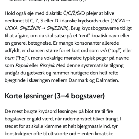
Hold også øje med diakritik: Č/Ć/Ž/Š/Đ plejer at blive
nedtonet til C, Z, S eller D i danske krydsordsruder (
UČKA
➝
UCKA
,
SNJEŽNIK
➝
SNJEZNIK
). Brug krydsbogstaverne tidligt
til at afgøre, om du skal satse på et “rent” kroatisk navn eller
en generel betegnelse. Er mange konsonanter allerede
udfyldt, er chancen større for et kort ord som
vrh
(“top”) eller
hum
(“høj”), mens vokalrige mønstre typisk peger på navne
som
Papuk
eller
Risnjak
. Med denne systematiske tilgang
undgår du gætværk og rammer hurtigere den helt rette
bjergtinde i skæringen mellem Danmark og Dalmatien.
Korte løsninger (3–4 bogstaver)
De mest brugte krydsord løsninger på blot tre til fire
bogstaver er guld værd, når rudemønstret bliver trangt. I
stedet for at skulle klemme et helt bjergmassiv ind, tyr
konstruktører ofte til ultrakorte ord – enten kroatiske