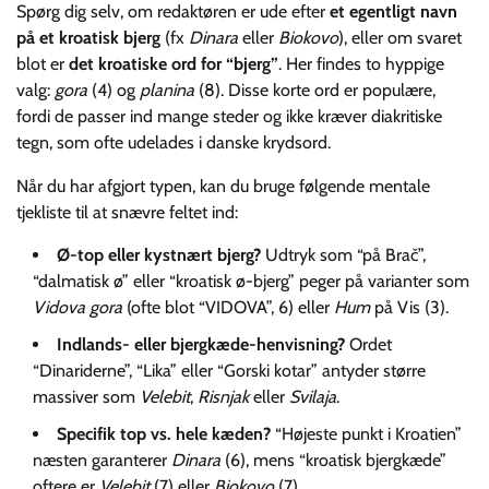
Spørg dig selv, om redaktøren er ude efter
et egentligt navn
på et kroatisk bjerg
(fx
Dinara
eller
Biokovo
), eller om svaret
blot er
det kroatiske ord for “bjerg”
. Her findes to hyppige
valg:
gora
(4) og
planina
(8). Disse korte ord er populære,
fordi de passer ind mange steder og ikke kræver diakritiske
tegn, som ofte udelades i danske krydsord.
Når du har afgjort typen, kan du bruge følgende mentale
tjekliste til at snævre feltet ind:
Ø-top eller kystnært bjerg?
Udtryk som “på Brač”,
“dalmatisk ø” eller “kroatisk ø-bjerg” peger på varianter som
Vidova gora
(ofte blot “VIDOVA”, 6) eller
Hum
på Vis (3).
Indlands- eller bjergkæde-henvisning?
Ordet
“Dinariderne”, “Lika” eller “Gorski kotar” antyder større
massiver som
Velebit
,
Risnjak
eller
Svilaja
.
Specifik top vs. hele kæden?
“Højeste punkt i Kroatien”
næsten garanterer
Dinara
(6), mens “kroatisk bjergkæde”
oftere er
Velebit
(7) eller
Biokovo
(7).