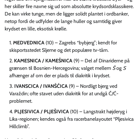
her skiller fire navne sig ud som absolutte krydsordsklassikere.
De kan virke tunge, men de ligger solidt plantet i ordbanker,
netop fordi de udfylder de lange huller og samtidig giver
krydset en lille, eksotisk krølle.
MEDVEDNICA
(10) – Zagrebs “bybjerg”; kendt for
skisportsstedet Sljeme og det populære tv-tårn.
KAMESNICA / KAMEŠNICA
(9) – Del af Dinariderne på
grænsen til Bosnien-Hercegovina; valget mellem
Š
og
S
afhænger af om der er plads til diakritik i krydset.
IVANSCICA / IVANŠČICA
(9) – Nordligt bjerg ved
Varaždin; ofte stavet uden diakritik for at undgå Č/Ć-
problemet.
PLJESIVICA / PLJEŠIVICA
(10) – Langstrakt højderyg i
Lika-regionen; kendes også fra racerbanelayoutet “Pljesivica
Hillclimb”.