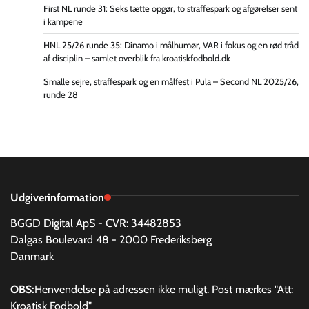
First NL runde 31: Seks tætte opgør, to straffespark og afgørelser sent
i kampene
HNL 25/26 runde 35: Dinamo i målhumør, VAR i fokus og en rød tråd
af disciplin – samlet overblik fra kroatiskfodbold.dk
Smalle sejre, straffespark og en målfest i Pula – Second NL 2025/26,
runde 28
Udgiverinformation
BGGD Digital ApS - CVR: 34482853
Dalgas Boulevard 48 - 2000 Frederiksberg
Danmark
OBS:
Henvendelse på adressen ikke muligt. Post mærkes "Att:
Kroatisk Fodbold"