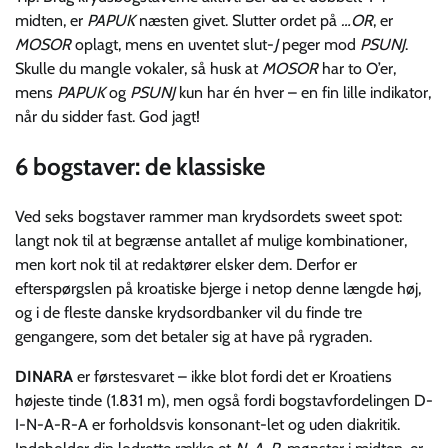
midten, er
PAPUK
næsten givet. Slutter ordet på
…OR
, er
MOSOR
oplagt, mens en uventet slut-
J
peger mod
PSUNJ
.
Skulle du mangle vokaler, så husk at
MOSOR
har to O’er,
mens
PAPUK
og
PSUNJ
kun har én hver – en fin lille indikator,
når du sidder fast. God jagt!
6 bogstaver: de klassiske
Ved seks bogstaver rammer man krydsordets sweet spot:
langt nok til at begrænse antallet af mulige kombinationer,
men kort nok til at redaktører elsker dem. Derfor er
efterspørgslen på kroatiske bjerge i netop denne længde høj,
og i de fleste danske krydsordbanker vil du finde tre
gengangere, som det betaler sig at have på rygraden.
DINARA
er førstesvaret – ikke blot fordi det er Kroatiens
højeste tinde (1.831 m), men også fordi bogstavfordelingen D-
I-N-A-R-A er forholdsvis konsonant-let og uden diakritik.