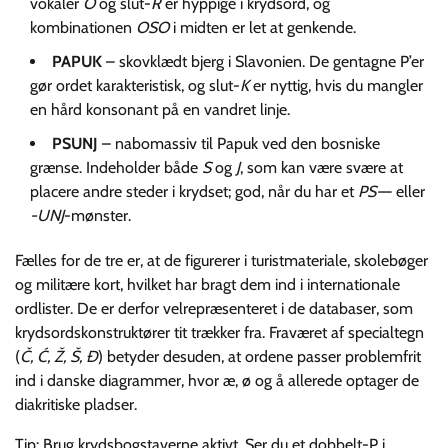
vokaler
O
og slut-
R
er hyppige i krydsord, og
kombinationen
OSO
i midten er let at genkende.
PAPUK
– skovklædt bjerg i Slavonien. De gentagne P’er
gør ordet karakteristisk, og slut-
K
er nyttig, hvis du mangler
en hård konsonant på en vandret linje.
PSUNJ
– nabomassiv til Papuk ved den bosniske
grænse. Indeholder både
S
og
J
, som kan være svære at
placere andre steder i krydset; god, når du har et
PS-
– eller
-UNJ
-mønster.
Fælles for de tre er, at de figurerer i turistmateriale, skolebøger
og militære kort, hvilket har bragt dem ind i internationale
ordlister. De er derfor velrepræsenteret i de databaser, som
krydsordskonstruktører tit trækker fra. Fraværet af specialtegn
(
Č, Ć, Ž, Š, Đ
) betyder desuden, at ordene passer problemfrit
ind i danske diagrammer, hvor æ, ø og å allerede optager de
diakritiske pladser.
Tip: Brug krydsbogstaverne aktivt. Ser du et dobbelt-P i