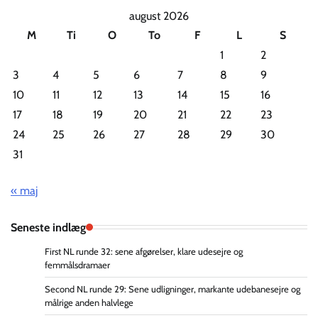
august 2026
M
Ti
O
To
F
L
S
1
2
3
4
5
6
7
8
9
10
11
12
13
14
15
16
17
18
19
20
21
22
23
24
25
26
27
28
29
30
31
« maj
Seneste indlæg
First NL runde 32: sene afgørelser, klare udesejre og
femmålsdramaer
Second NL runde 29: Sene udligninger, markante udebanesejre og
målrige anden halvlege