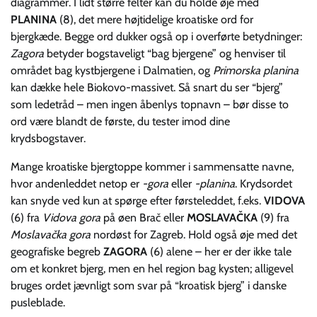
diagrammer. I lidt større felter kan du holde øje med
PLANINA
(8), det mere højtidelige kroatiske ord for
bjergkæde. Begge ord dukker også op i overførte betydninger:
Zagora
betyder bogstaveligt “bag bjergene” og henviser til
området bag kystbjergene i Dalmatien, og
Primorska planina
kan dække hele Biokovo-massivet. Så snart du ser “bjerg”
som ledetråd – men ingen åbenlys topnavn – bør disse to
ord være blandt de første, du tester imod dine
krydsbogstaver.
Mange kroatiske bjergtoppe kommer i sammensatte navne,
hvor andenleddet netop er
-gora
eller
-planina
. Krydsordet
kan snyde ved kun at spørge efter førsteleddet, f.eks.
VIDOVA
(6) fra
Vidova gora
på øen Brač eller
MOSLAVAČKA
(9) fra
Moslavačka gora
nordøst for Zagreb. Hold også øje med det
geografiske begreb
ZAGORA
(6) alene – her er der ikke tale
om et konkret bjerg, men en hel region bag kysten; alligevel
bruges ordet jævnligt som svar på “kroatisk bjerg” i danske
pusleblade.