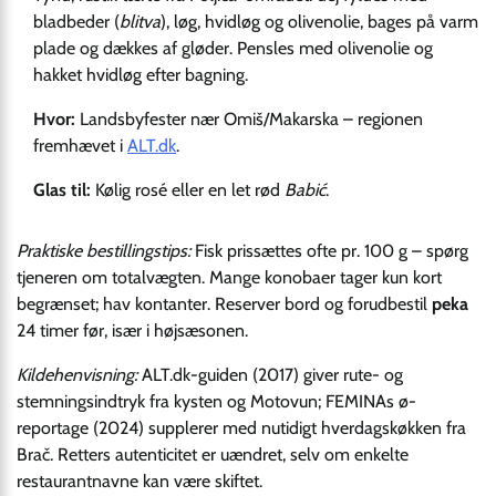
bladbeder (
blitva
), løg, hvidløg og olivenolie, bages på varm
plade og dækkes af gløder. Pensles med olivenolie og
hakket hvidløg efter bagning.
Hvor:
Landsbyfester nær Omiš/Makarska – regionen
fremhævet i
ALT.dk
.
Glas til:
Kølig rosé eller en let rød
Babić
.
Praktiske bestillingstips:
Fisk prissættes ofte pr. 100 g – spørg
tjeneren om totalvægten. Mange konobaer tager kun kort
begrænset; hav kontanter. Reserver bord og forudbestil
peka
24 timer før, især i højsæsonen.
Kildehenvisning:
ALT.dk-guiden (2017) giver rute- og
stemningsindtryk fra kysten og Motovun; FEMINAs ø-
reportage (2024) supplerer med nutidigt hverdagskøkken fra
Brač. Retters autenticitet er uændret, selv om enkelte
restaurantnavne kan være skiftet.