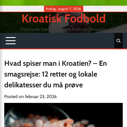
Skip
fredag, august 7, 2026
Kroatisk Fodbold
to
content
Danmarks bedste side om fodbold i Kroation
Hvad spiser man i Kroatien? – En
smagsrejse: 12 retter og lokale
delikatesser du må prøve
Posted on
februar 23, 2026