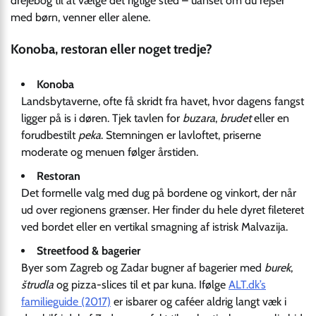
drejebog til at vælge det rigtige sted – uanset om du rejser
med børn, venner eller alene.
Konoba, restoran eller noget tredje?
Konoba
Landsbytaverne, ofte få skridt fra havet, hvor dagens fangst
ligger på is i døren. Tjek tavlen for
buzara
,
brudet
eller en
forudbestilt
peka
. Stemningen er lavloftet, priserne
moderate og menuen følger årstiden.
Restoran
Det formelle valg med dug på bordene og vinkort, der når
ud over regionens grænser. Her finder du hele dyret fileteret
ved bordet eller en vertikal smagning af istrisk Malvazija.
Streetfood & bagerier
Byer som Zagreb og Zadar bugner af bagerier med
burek
,
štrudla
og pizza-slices til et par kuna. Ifølge
ALT.dk’s
familieguide (2017)
er isbarer og caféer aldrig langt væk i