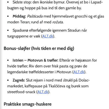
Sidste stop: den ikoniske bymur. Overvej at bo i Lapad-
bugten og hoppe på bus ind til den gamle by.
Middag:
Pašticada
med hjemmelavet gnocchi og et glas
moden Teran; rund af med
rožata
.
Spadserø efterfølgende igennem Stradun når
turgrupperne er væk (
ALT.dk
).
Bonus-sløjfer (hvis tiden er med dig)
Istrien – Motovun & trøfler:
Efterår er højsæson for
hvide trøfler; Riv dem over frisk pasta og prøv de
legendariske trøffeldesserter i Motovun (
ALT.dk
).
Zagreb:
Slut rejsen i nord med
štrukli
på Dolac-
markedet, kaffepause på Tkalčićeva og burek som
streetfood-snack (
ALT.dk
).
Praktiske smags-huskere