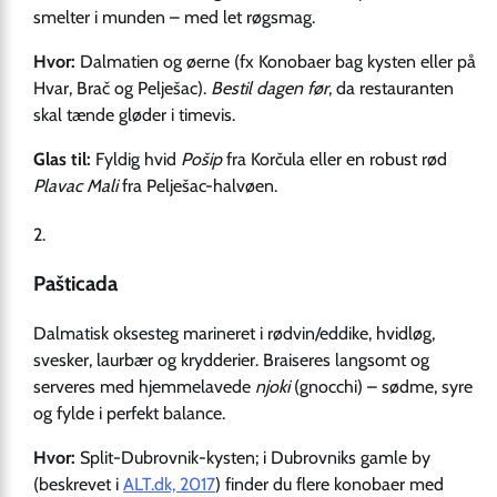
smelter i munden – med let røgsmag.
Hvor:
Dalmatien og øerne (fx Konobaer bag kysten eller på
Hvar, Brač og Pelješac).
Bestil dagen før
, da restauranten
skal tænde gløder i timevis.
Glas til:
Fyldig hvid
Pošip
fra Korčula eller en robust rød
Plavac Mali
fra Pelješac-halvøen.
Pašticada
Dalmatisk oksesteg marineret i rødvin/eddike, hvidløg,
svesker, laurbær og krydderier. Braiseres langsomt og
serveres med hjemmelavede
njoki
(gnocchi) – sødme, syre
og fylde i perfekt balance.
Hvor:
Split-Dubrovnik-kysten; i Dubrovniks gamle by
(beskrevet i
ALT.dk, 2017
) finder du flere konobaer med