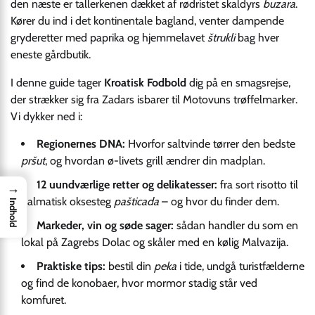
den næste er tallerkenen dækket af rødristet skaldyrs
buzara
.
Kører du ind i det kontinentale bagland, venter dampende
gryderetter med paprika og hjemmelavet
štrukli
bag hver
eneste gårdbutik.
I denne guide tager
Kroatisk Fodbold
dig på en smagsrejse,
der strækker sig fra Zadars isbarer til Motovuns trøffelmarker.
Vi dykker ned i:
Regionernes DNA:
Hvorfor saltvinde tørrer den bedste
pršut
, og hvordan ø-livets grill ændrer din madplan.
12 uundværlige retter og delikatesser:
fra sort risotto til
→
dalmatisk oksesteg
pašticada
– og hvor du finder dem.
Indhold
Markeder, vin og søde sager:
sådan handler du som en
lokal på Zagrebs Dolac og skåler med en kølig Malvazija.
Praktiske tips:
bestil din
peka
i tide, undgå turistfælderne
og find de konobaer, hvor mormor stadig står ved
komfuret.