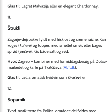
Glas til:
Lagret Malvazija eller en elegant Chardonnay.
Štrukli
Zagorje-dejspakke fyldt med frisk ost og cremefraiche. Kan
koges (
kuhani
) og toppes med smeltet smør, eller bages
sprød (
pečeni
). Fås både salt og sød.
Hvor:
Zagreb – kombiner med formiddagsbesøg på Dolac-
markedet og kaffe på Tkalčićeva (
ALT.dk
).
Glas til:
Let, aromatisk hvidvin som
Graševina
.
Soparnik
Tynd, rustik tærte fra Poljica-området: dej fyldes med