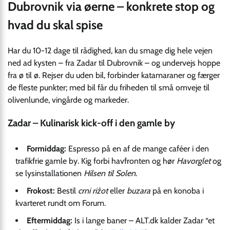
Dubrovnik via øerne – konkrete stop og
hvad du skal spise
Har du 10-12 dage til rådighed, kan du smage dig hele vejen
ned ad kysten – fra Zadar til Dubrovnik – og undervejs hoppe
fra ø til ø. Rejser du uden bil, forbinder katamaraner og færger
de fleste punkter; med bil får du friheden til små omveje til
olivenlunde, vingårde og markeder.
Zadar – Kulinarisk kick-off i den gamle by
Formiddag:
Espresso på en af de mange caféer i den
trafikfrie gamle by. Kig forbi havfronten og hør
Havorglet
og
se lysinstallationen
Hilsen til Solen
.
Frokost:
Bestil
crni rižot
eller
buzara
på en konoba i
kvarteret rundt om Forum.
Eftermiddag:
Is i lange baner – ALT.dk kalder Zadar “et