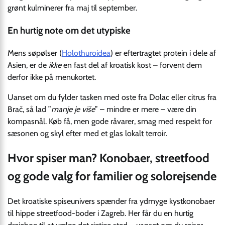
grønt kulminerer fra maj til september.
En hurtig note om det utypiske
Mens søpølser (
Holothuroidea
) er eftertragtet protein i dele af
Asien, er de
ikke
en fast del af kroatisk kost – forvent dem
derfor ikke på menukortet.
Uanset om du fylder tasken med oste fra Dolac eller citrus fra
Brač, så lad ”
manje je više
” – mindre er mere – være din
kompasnål. Køb få, men gode råvarer, smag med respekt for
sæsonen og skyl efter med et glas lokalt terroir.
Hvor spiser man? Konobaer, streetfood
og gode valg for familier og solorejsende
Det kroatiske spiseunivers spænder fra ydmyge kystkonobaer
til hippe streetfood-boder i Zagreb. Her får du en hurtig