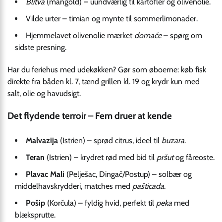
Blitva
(mangold) – uundværlig til kartofler og olivenolie.
Vilde urter – timian og mynte til sommerlimonader.
Hjemmelavet olivenolie mærket
domaće
– spørg om
sidste presning.
Har du feriehus med udekøkken? Gør som øboerne: køb fisk
direkte fra båden kl. 7, tænd grillen kl. 19 og krydr kun med
salt, olie og havudsigt.
Det flydende terroir – Fem druer at kende
Malvazija
(Istrien) – sprød citrus, ideel til
buzara
.
Teran
(Istrien) – krydret rød med bid til
pršut
og fåreoste.
Plavac Mali
(Pelješac, Dingač/Postup) – solbær og
middelhavskrydderi, matches med
pašticada
.
Pošip
(Korčula) – fyldig hvid, perfekt til
peka
med
blæksprutte.