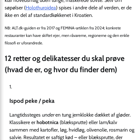
klar hovedsmag uden tunge, maskerede sovse. Selv om
søpølser (
Holothuroidea
) spises i andre dele af verden, er de
ikke en del af standardkøkkenet i Kroatien.
NB: ALT.dk-guiden er fra 2017 og FEMINA-artiklen fra 2024; konkrete
restauranter kan have skiftet ejer, men råvarerne, regionerne og den enkle
filosofi er uforandrede.
12 retter og delikatesser du skal prøve
(hvad de er, og hvor du finder dem)
Ispod peke / peka
Langtidssteges
under
en tung jernklokke dækket af gløder.
Klassikere er
hobotnica
(blæksprutte) eller lam/kalv
sammen med kartofler, løg, hvidløg, olivenolie, rosmarin og
salvie. Resultatet er saftigt kød – eller blæksprutte, der