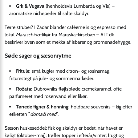
Grk & Vugava
(henholdsvis Lumbarda og Vis) –
aromatiske nicheperler til salte skaldyr.
Tørre struber? I Zadar blander caféerne is og espresso med
lokal
Maraschino
-likør fra Maraska-kirsebær – ALT.dk
beskriver byen som et mekka af isbarer og promenade­hygge.
Søde sager og sæsonrytme
Fritule:
små kugler med citron- og rosinsmag,
friturestegt på jule- og sommermarkeder.
Rožata:
Dubrovniks fløjlsbløde cremekaramel, ofte
parfumeret med rosenvand eller likør.
Tørrede figner & honning:
holdbare souvenirs – kig efter
etiketten ”
domaći med
”.
Sæson huskeseddel: fisk og skaldyr er bedst, når havet er
køligt (oktober-maj); trøfler topper i efterår/vinter; frugt og