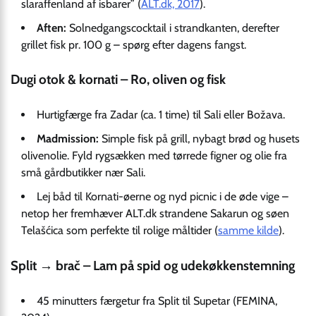
slaraffenland af isbarer” (
ALT.dk, 2017
).
Aften:
Solnedgangscocktail i strandkanten, derefter
grillet fisk pr. 100 g – spørg efter dagens fangst.
Dugi otok & kornati – Ro, oliven og fisk
Hurtigfærge fra Zadar (ca. 1 time) til Sali eller Božava.
Madmission:
Simple fisk på grill, nybagt brød og husets
olivenolie. Fyld rygsækken med tørrede figner og olie fra
små gårdbutikker nær Sali.
Lej båd til Kornati-øerne og nyd picnic i de øde vige –
netop her fremhæver ALT.dk strandene Sakarun og søen
Telašćica som perfekte til rolige måltider (
samme kilde
).
Split → brač – Lam på spid og udekøkkenstemning
45 minutters færgetur fra Split til Supetar (FEMINA,