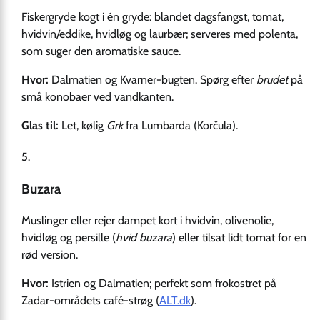
Fiskergryde kogt i én gryde: blandet dagsfangst, tomat,
hvidvin/eddike, hvidløg og laurbær; serveres med polenta,
som suger den aromatiske sauce.
Hvor:
Dalmatien og Kvarner-bugten. Spørg efter
brudet
på
små konobaer ved vandkanten.
Glas til:
Let, kølig
Grk
fra Lumbarda (Korčula).
Buzara
Muslinger eller rejer dampet kort i hvidvin, olivenolie,
hvidløg og persille (
hvid buzara
) eller tilsat lidt tomat for en
rød version.
Hvor:
Istrien og Dalmatien; perfekt som frokostret på
Zadar-områdets café-strøg (
ALT.dk
).