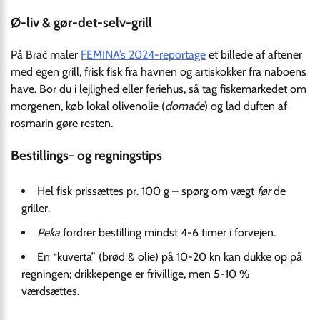
Ø-liv & gør-det-selv-grill
På Brač maler
FEMINA’s 2024-reportage
et billede af aftener
med egen grill, frisk fisk fra havnen og artiskokker fra naboens
have. Bor du i lejlighed eller feriehus, så tag fiskemarkedet om
morgenen, køb lokal olivenolie (
domaće
) og lad duften af
rosmarin gøre resten.
Bestillings- og regningstips
Hel fisk prissættes pr. 100 g – spørg om vægt
før
de
griller.
Peka
fordrer bestilling mindst 4-6 timer i forvejen.
En “kuverta” (brød & olie) på 10-20 kn kan dukke op på
regningen; drikkepenge er frivillige, men 5-10 %
værdsættes.