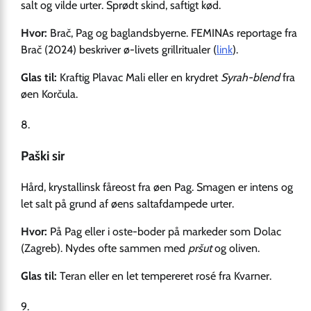
salt og vilde urter. Sprødt skind, saftigt kød.
Hvor:
Brač, Pag og baglandsbyerne. FEMINAs reportage fra
Brač (2024) beskriver ø-livets grillritualer (
link
).
Glas til:
Kraftig Plavac Mali eller en krydret
Syrah-blend
fra
øen Korčula.
Paški sir
Hård, krystallinsk fåreost fra øen Pag. Smagen er intens og
let salt på grund af øens saltafdampede urter.
Hvor:
På Pag eller i oste-boder på markeder som Dolac
(Zagreb). Nydes ofte sammen med
pršut
og oliven.
Glas til:
Teran eller en let tempereret rosé fra Kvarner.