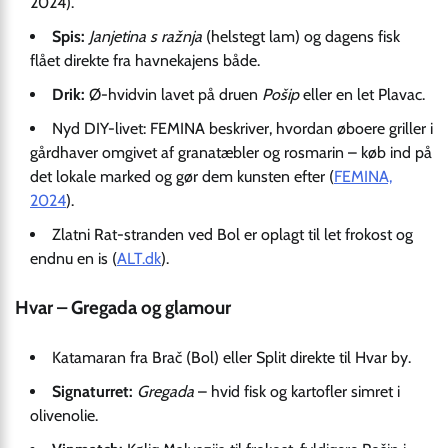
2024).
Spis:
Janjetina s ražnja
(helstegt lam) og dagens fisk
flået direkte fra havnekajens både.
Drik:
Ø-hvidvin lavet på druen
Pošip
eller en let Plavac.
Nyd DIY-livet: FEMINA beskriver, hvordan øboere griller i
gårdhaver omgivet af granatæbler og rosmarin – køb ind på
det lokale marked og gør dem kunsten efter (
FEMINA,
2024
).
Zlatni Rat-stranden ved Bol er oplagt til let frokost og
endnu en is (
ALT.dk
).
Hvar – Gregada og glamour
Katamaran fra Brač (Bol) eller Split direkte til Hvar by.
Signaturret:
Gregada
– hvid fisk og kartofler simret i
olivenolie.