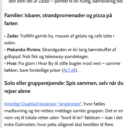
den bilfri del af Zadar – perfekt til en hurtig, børnevenlig bid.
Familier: Isbarer, strandpromenader og pizza på
farten
•
Zadar
: Trafikfri gamle by, masser af gelato og cafe latte i
solen.
•
Makarska Riviera
: Strandgaden er én lang børnebuffet af
grillspyd, frisk fisk og takeaway-pandekager.
•
Hvar
: Fra glam i Hvar By til stille bugter mod vest – samme
køkken, bare forskellige priser (
ALT.dk
).
Solo eller grupperejsende: Spis sammen, selv når du
rejser alene
Kristeligt Dagblad beskriver “singlerejser”
, hvor fælles
madlavning og tre-retters middage samler gruppen. Det er en
nem vej til lokale retter uden “bord til én”-følelsen – især i det
indre Dalmatien, hvor peka alligevel skal bestilles til flere.