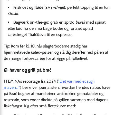
Frisk ost og fløde (
sir i vrhnje
):
perfekt topping til en lun
štrukli
.
Bagværk on-the-go:
grab en sprød
burek
med spinat
eller kød fra de små bagerboder og fortsæt op ad
caféstrøget Tkalčićeva til en espresso.
Tip: Kom før kl. 10, når slagterboderne stadig har
hjemmelavede
kulen
-pølser, og slå dig derefter ned på en af
de mange fortovscaféer for at kigge på folkelivet.
Ø-haver og grill på brač
I FEMINA’s reportage fra 2024 (
”Det var med et sug i
maven…”
) beskriver journalisten, hvordan hendes nabos have
på Brač bugner af mandariner, artiskokker, granatæbler og
rosmarin, som ender direkte på grillen sammen med dagens
fiskefangst. Kig efter små flettekurve med: