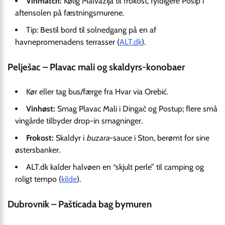
Vinmatch:
Kølig Malvazija til frokost, fyldigere Pošip i
aftensolen på fæstningsmurene.
Tip: Bestil bord til solnedgang på en af
havnepromenadens terrasser (
ALT.dk
).
Pelješac – Plavac mali og skaldyrs-konobaer
Kør eller tag bus/færge fra Hvar via Orebić.
Vinhøst:
Smag Plavac Mali i Dingač og Postup; flere små
vingårde tilbyder drop-in smagninger.
Frokost:
Skaldyr i
buzara
-sauce i Ston, berømt for sine
østersbanker.
ALT.dk kalder halvøen en “skjult perle” til camping og
roligt tempo (
kilde
).
Dubrovnik – Pašticada bag bymuren