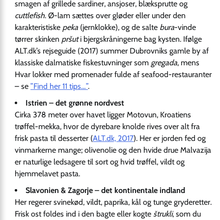
smagen af grillede sardiner, ansjoser, blæksprutte og
cuttlefish
. Ø-lam sættes over gløder eller under den
karakteristiske
peka
(jernklokke), og de salte
bura
-vinde
tørrer skinken
pršut
i bjergskråningerne bag kysten. Ifølge
ALT.dk’s rejseguide (2017) summer Dubrovniks gamle by af
klassiske dalmatiske fiskestuvninger som
gregada
, mens
Hvar lokker med promenader fulde af seafood-restauranter
– se
”Find her 11 tips…”
.
Istrien – det grønne nordvest
Cirka 378 meter over havet ligger Motovun, Kroatiens
trøffel-mekka, hvor de dyrebare knolde rives over alt fra
frisk pasta til desserter (
ALT.dk, 2017
). Her er jorden fed og
vinmarkerne mange; olivenolie og den hvide drue Malvazija
er naturlige ledsagere til sort og hvid trøffel, vildt og
hjemmelavet pasta.
Slavonien & Zagorje – det kontinentale indland
Her regerer svinekød, vildt, paprika, kål og tunge gryderetter.
Frisk ost foldes ind i den bagte eller kogte
štrukli
, som du