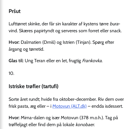
Pršut
Lufttørret skinke, der får sin karakter af kystens tørre
bura
-
vind. Skæres papirtyndt og serveres som forret eller snack.
Hvor:
Dalmatien (Drniš) og Istrien (Tinjan). Spørg efter
årgang og tørretid.
Glas til:
Ung Teran eller en let, frugtig
Frankovka
.
Istriske trøfler (tartufi)
Sorte året rundt; hvide fra oktober-december. Riv dem over
frisk pasta, æg eller – i
Motovun (ALT.dk)
– endda isdessert.
Hvor:
Mirna-dalen og især Motovun (378 m.o.h.). Tag på
trøffeljagt eller find dem på lokale
konobaer
.