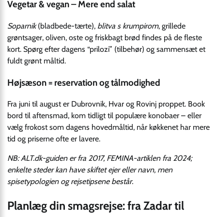
Vegetar & vegan – Mere end salat
Soparnik
(bladbede-tærte),
blitva s krumpirom
, grillede
grøntsager, oliven, oste og friskbagt brød findes på de fleste
kort. Spørg efter dagens “prilozi” (tilbehør) og sammensæt et
fuldt grønt måltid.
Højsæson = reservation og tålmodighed
Fra juni til august er Dubrovnik, Hvar og Rovinj proppet. Book
bord til aftensmad, kom tidligt til populære konobaer – eller
vælg frokost som dagens hovedmåltid, når køkkenet har mere
tid og priserne ofte er lavere.
NB: ALT.dk-guiden er fra 2017, FEMINA-artiklen fra 2024;
enkelte steder kan have skiftet ejer eller navn, men
spisetypologien og rejsetipsene består.
Planlæg din smagsrejse: fra Zadar til