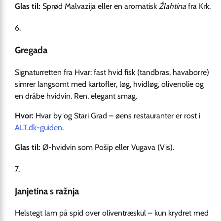
Glas til:
Sprød Malvazija eller en aromatisk
Žlahtina
fra Krk.
Gregada
Signaturretten fra Hvar: fast hvid fisk (tandbras, havaborre)
simrer langsomt med kartofler, løg, hvidløg, olivenolie og
en dråbe hvidvin. Ren, elegant smag.
Hvor:
Hvar by og Stari Grad – øens restauranter er rost i
ALT.dk-guiden
.
Glas til:
Ø-hvidvin som Pošip eller Vugava (Vis).
Janjetina s ražnja
Helstegt lam på spid over oliventræskul – kun krydret med