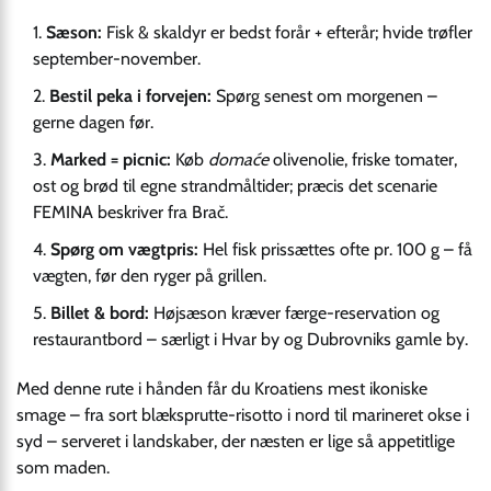
Sæson:
Fisk & skaldyr er bedst forår + efterår; hvide trøfler
september-november.
Bestil peka i forvejen:
Spørg senest om morgenen –
gerne dagen før.
Marked = picnic:
Køb
domaće
olivenolie, friske tomater,
ost og brød til egne strandmåltider; præcis det scenarie
FEMINA beskriver fra Brač.
Spørg om vægtpris:
Hel fisk prissættes ofte pr. 100 g – få
vægten, før den ryger på grillen.
Billet & bord:
Højsæson kræver færge-reservation og
restaurantbord – særligt i Hvar by og Dubrovniks gamle by.
Med denne rute i hånden får du Kroatiens mest ikoniske
smage – fra sort blæksprutte-risotto i nord til marineret okse i
syd – serveret i landskaber, der næsten er lige så appetitlige
som maden.