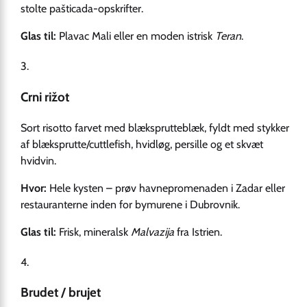
stolte pašticada-opskrifter.
Glas til:
Plavac Mali eller en moden istrisk
Teran
.
Crni rižot
Sort risotto farvet med blæksprutteblæk, fyldt med stykker
af blæksprutte/cuttlefish, hvidløg, persille og et skvæt
hvidvin.
Hvor:
Hele kysten – prøv havnepromenaden i Zadar eller
restauranterne inden for bymurene i Dubrovnik.
Glas til:
Frisk, mineralsk
Malvazija
fra Istrien.
Brudet / brujet