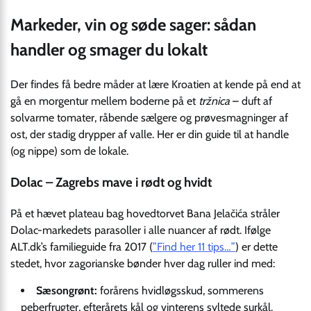
Markeder, vin og søde sager: sådan
handler og smager du lokalt
Der findes få bedre måder at lære Kroatien at kende på end at
gå en morgentur mellem boderne på et
tržnica
– duft af
solvarme tomater, råbende sælgere og prøvesmagninger af
ost, der stadig drypper af valle. Her er din guide til at handle
(og nippe) som de lokale.
Dolac – Zagrebs mave i rødt og hvidt
På et hævet plateau bag hovedtorvet Bana Jelačića stråler
Dolac-markedets parasoller i alle nuancer af rødt. Ifølge
ALT.dk’s familieguide fra 2017 (
”Find her 11 tips…”
) er dette
stedet, hvor zagorianske bønder hver dag ruller ind med:
Sæsongrønt:
forårens hvidløgsskud, sommerens
peberfrugter, efterårets kål og vinterens syltede surkål.