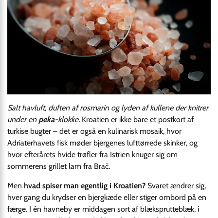
Salt havluft, duften af rosmarin og lyden af kullene der knitrer
under en
peka
-klokke.
Kroatien er ikke bare et postkort af
turkise bugter – det er også en kulinarisk mosaik, hvor
Adriaterhavets fisk møder bjergenes lufttørrede skinker, og
hvor efterårets hvide trøfler fra Istrien knuger sig om
sommerens grillet lam fra Brač.
Men
hvad spiser man egentlig i Kroatien?
Svaret ændrer sig,
hver gang du krydser en bjergkæde eller stiger ombord på en
færge. I én havneby er middagen sort af blæksprutteblæk, i