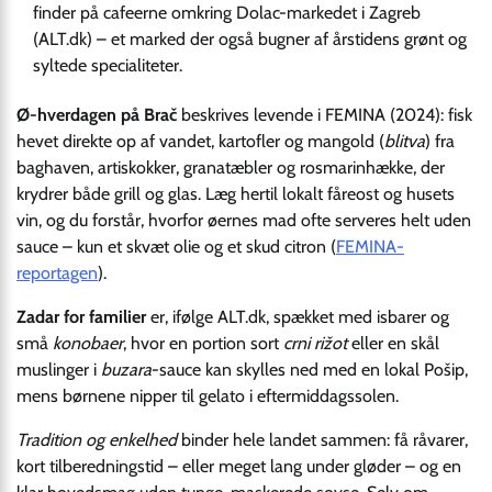
finder på cafeerne omkring Dolac-markedet i Zagreb
(ALT.dk) – et marked der også bugner af årstidens grønt og
syltede specialiteter.
Ø-hverdagen på Brač
beskrives levende i FEMINA (2024): fisk
hevet direkte op af vandet, kartofler og mangold (
blitva
) fra
baghaven, artiskokker, granatæbler og rosmarinhække, der
krydrer både grill og glas. Læg hertil lokalt fåreost og husets
vin, og du forstår, hvorfor øernes mad ofte serveres helt uden
sauce – kun et skvæt olie og et skud citron (
FEMINA-
reportagen
).
Zadar for familier
er, ifølge ALT.dk, spækket med isbarer og
små
konobaer
, hvor en portion sort
crni rižot
eller en skål
muslinger i
buzara
-sauce kan skylles ned med en lokal Pošip,
mens børnene nipper til gelato i eftermiddagssolen.
Tradition og enkelhed
binder hele landet sammen: få råvarer,
kort tilberedningstid – eller meget lang under gløder – og en