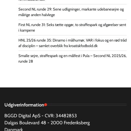
Second NL runde 29: Sene udligninger, markante udebanesejre og
målrige anden halvlege
First NL runde 31: Seks tætte opgør, to straffespark og afgørelser sent
i kampene
HNL 25/26 runde 35: Dinamo i målhumør, VAR i fokus og en rød tråd
af disciplin – samlet overblik fra kroatiskfodbold.dk
Smalle sejre, straffespark og en målfest i Pula – Second NL 2025/26,
runde 28
Udgiverinformation
BGGD Digital ApS - CVR: 34482853
Dalgas Boulevard 48 - 2000 Frederiksberg
Danmark