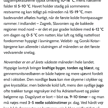
dagtemperaturerne typisk omkring
10-16 °C
, mens nætterne
falder til
5-10 °C
. Havet holder stadig på sommerens
restvarme og kan tidligt på måneden nå
15-19 °C
, men
badevandet afkøles hurtigt, når de første kolde frontpassager
rammer. I indlandet – Zagreb, Slavonien og de bakkede
regioner mod nord – er det et par grader koldere med
6-12 °C
om dagen og
0-5 °C
om natten; klar luft og tidlig nattefrost
forekommer hyppigt i lavningerne. Velebit- og Gorski Kotar-
bjergene kan allerede i slutningen af måneden se det første
vedvarende snelag.
November er en af årets vådeste måneder
i hele landet.
Hyppige lavtryk bringer
kraftige byger, torden og blæst
, og
gennemsnitsnedbøren er både højere og mere ujævnt fordelt
end i oktober. Den nordlige
bura
kan rive skyerne i stykker og
give krystalklar, men bidende kold luft, mens den sydlige
jugo
ofte trækker tunge regnskyer ind fra Adriaterhavet og pisker
bølgerne op. Dagslyset er kort – blot
ca. 9-10 timer
– og man
må nøjes med
3-5 reelle solskinstimer
pr. dag. Ved hårdt vejr