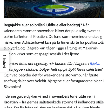
Regnjakke eller solbriller? Uldhue eller badetøj?
Når
kalenderen rammer november, bliver det pludselig svært at
pakke kufferten til Kroatien. De lune sommerminder er stadig
friske, men Adriaterhavet kan på få timer skifte fra postkortblå
til blygråt, og i Zagreb kan tågen ligge så tung, at Maksimir-
stadion virker som et spøgelsesskib i det fjerne.
→
Indhold
Hvordan føles det egentlig, når buraen flår i flagene i
Rijeka,
mens jugoen skubber bølger helt op på Split Rivas caféstole?
Og hvad betyder det for weekendens storkamp, når første
snefnug daler over Velebit-bjergene eller frostgraderne bider i
Slavonien?
I denne guide dykker vi ned i
novembers lunefulde vejr i
Kroatien
– fra øernes saltstænkede storme til indlandets stille
kulde. Du får både tal, tips og konkrete råd, så du kan klæde