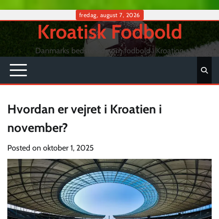
Skip
fredag, august 7, 2026
Kroatisk Fodbold
to
content
Danmarks bedste side om fodbold i Kroation
Hvordan er vejret i Kroatien i
november?
Posted on
oktober 1, 2025