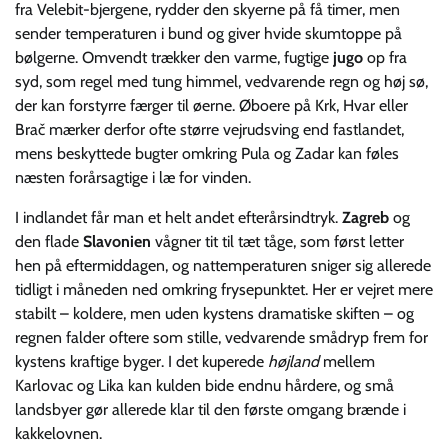
fra Velebit-bjergene, rydder den skyerne på få timer, men
sender temperaturen i bund og giver hvide skumtoppe på
bølgerne. Omvendt trækker den varme, fugtige
jugo
op fra
syd, som regel med tung himmel, vedvarende regn og høj sø,
der kan forstyrre færger til øerne. Øboere på Krk, Hvar eller
Brač mærker derfor ofte større vejrudsving end fastlandet,
mens beskyttede bugter omkring Pula og Zadar kan føles
næsten forårsagtige i læ for vinden.
I indlandet får man et helt andet efterårsindtryk.
Zagreb
og
den flade
Slavonien
vågner tit til tæt tåge, som først letter
hen på eftermiddagen, og nattemperaturen sniger sig allerede
tidligt i måneden ned omkring frysepunktet. Her er vejret mere
stabilt – koldere, men uden kystens dramatiske skiften – og
regnen falder oftere som stille, vedvarende smådryp frem for
kystens kraftige byger. I det kuperede
højland
mellem
Karlovac og Lika kan kulden bide endnu hårdere, og små
landsbyer gør allerede klar til den første omgang brænde i
kakkelovnen.