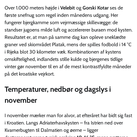
Over 1.000 meters højde i
Velebit
og
Gorski Kotar
ses de
første snefnug som regel inden månedens udgang. Her
fungerer bjergkamme som vejrmæssige skillevægge: de
standser jugoens milde luft og accelererer buraen mod kysten.
Resultatet er, at man på samme dag kan opleve sneklædte
graner ved skiområdet Platak, mens der spilles fodbold i 14 °C
i Rijeka blot 30 kilometer væk. Kombinationen af kystens
omskiftelighed, indlandets stille kulde og bjergenes tidlige
vinter gør november til en af de mest kontrastfyldte måneder
på det kroatiske vejrkort.
Temperaturer, nedbør og dagslys i
november
I november mærker man for alvor, at efteråret har bidt sig fast
i Kroatien. Langs Adriaterhavskysten – fra Istrien ned over
Kvarnerbugten til Dalmatien og øerne – ligger