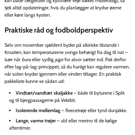
kan både færgeruter og kystnære veje lukkes midlertidigt, så
tjek altid opdateringer, hvis du planlægger at krydse øerne
eller køre langs kysten.
Praktiske råd og fodboldperspektiv
Selv om november sjældent byder på sibiriske tilstande i
Kroatien, kan temperaturerne svinge behørigt fra dag til nat –
især når
bura
eller sydlig
jugo
for alvor sætter ind. Pak derfor
efter lag-på-lag-princippet, så du hurtigt kan regulere varmen,
når solen bryder igennem eller vinden tiltager. En praktisk
pakkeliste kunne se sådan ud:
Vindtæt/vandtæt skaljakke
– både til byturene i Split
og til bjergpassagerne på Velebit.
Isolerende mellemlag
– fleecetrøje eller tynd dunjakke.
Lange, varme trøjer
– uld eller merino til de kølige
aftentimer.