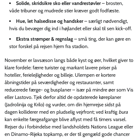
Solide, skridsikre sko eller vandrestøvler
– brosten,
våde tribuner og mudrede stier kræver godt fodfæste.
Hue, let halsedisse og handsker
– særligt nødvendigt,
hvis du bevæger dig ind i højlandet eller skal til sen kick-off.
Ekstra strømper & regnslag
– små ting, der kan gøre en
stor forskel på rejsen hjem fra stadion.
November er lavsæson langs både kyst og øer, hvilket giver to
klare fordele: færre turister og markant lavere priser på
hoteller, ferielejligheder og billeje. Ulempen er kortere
åbningstider på seværdigheder og restauranter, samt
reducerede færge- og busplaner – især på mindre øer som Vis
eller Lastovo. Tjek derfor altid de opdaterede køreplaner
(Jadrolinija og Krilo) og vurder, om din hjemrejse sidst på
dagen kolliderer med en pludselig vejrfront; ved kraftig
bura
kan enkelte færgeafgange blive aflyst med få timers varsel.
Rejser du i forbindelse med landsholdets Nations League eller
en Dinamo-Rijeka topkamp, er der til gengæld gode chancer