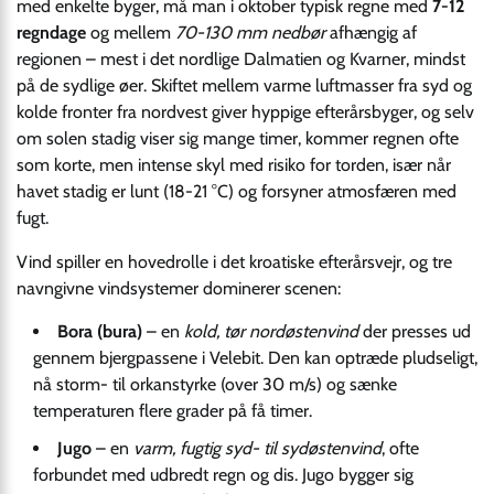
med enkelte byger, må man i oktober typisk regne med
7-12
regndage
og mellem
70-130 mm nedbør
afhængig af
regionen – mest i det nordlige Dalmatien og Kvarner, mindst
på de sydlige øer. Skiftet mellem varme luftmasser fra syd og
kolde fronter fra nordvest giver hyppige efterårsbyger, og selv
om solen stadig viser sig mange timer, kommer regnen ofte
som korte, men intense skyl med risiko for torden, især når
havet stadig er lunt (18-21 °C) og forsyner atmosfæren med
fugt.
Vind spiller en hovedrolle i det kroatiske efterårsvejr, og tre
navngivne vindsystemer dominerer scenen:
Bora (bura)
– en
kold, tør nordøstenvind
der presses ud
gennem bjergpassene i Velebit. Den kan optræde pludseligt,
nå storm- til orkanstyrke (over 30 m/s) og sænke
temperaturen flere grader på få timer.
Jugo
– en
varm, fugtig syd- til sydøstenvind
, ofte
forbundet med udbredt regn og dis. Jugo bygger sig