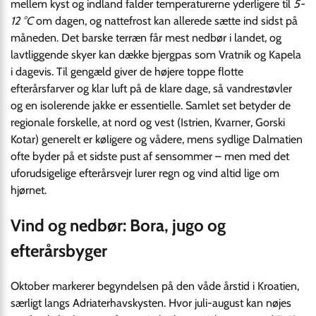
mellem kyst og indland falder temperaturerne yderligere til
5-
12 °C
om dagen, og nattefrost kan allerede sætte ind sidst på
måneden. Det barske terræn får mest nedbør i landet, og
lavtliggende skyer kan dække bjergpas som Vratnik og Kapela
i dagevis. Til gengæld giver de højere toppe flotte
efterårsfarver og klar luft på de klare dage, så vandrestøvler
og en isolerende jakke er essentielle. Samlet set betyder de
regionale forskelle, at nord og vest (Istrien, Kvarner, Gorski
Kotar) generelt er køligere og vådere, mens sydlige Dalmatien
ofte byder på et sidste pust af sensommer – men med det
uforudsigelige efterårsvejr lurer regn og vind altid lige om
hjørnet.
Vind og nedbør: Bora, jugo og
efterårsbyger
Oktober markerer begyndelsen på den våde årstid i Kroatien,
særligt langs Adriaterhavskysten. Hvor juli-august kan nøjes