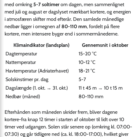
med omkring
5-7 soltimer
om dagen, men sammenlignet
med juli og august er dagslyset mærkbart kortere, og energien
i atmosfæren skifter mod efterår. Den samlede månedlige
nedbør ligger i omegnen af
80-110 mm
, fordelt på flere
kortere, men intensere byger end i sommermånederne.
Klimaindikator (landsplan)
Gennemsnit i oktober
Dagtemperatur
15-20 °C
Nattemperatur
10-12 °C
Havtemperatur (Adriaterhavet)
18-21 °C
Solskinstimer pr. dag
5-7
Dagslængde (1. okt. → 31. okt.)
11 t 45 m → 10 t 15 m
Nedbør (måned)
80-110 mm
Efterhånden som måneden skrider frem, bliver dagene
kortere-fra knap 12 timer i starten af oktober til lidt over 10
timer ved udgangen. Solen står senere op (omkring kl. 07:00-
07:30) og går tidligere ned (ca. kl. 18:00-17:00), hvilket giver