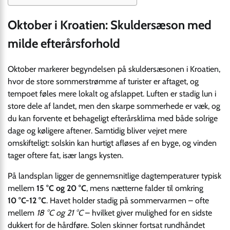
Oktober i Kroatien: Skuldersæson med
milde efterårsforhold
Oktober markerer begyndelsen på skuldersæsonen i Kroatien,
hvor de store sommerstrømme af turister er aftaget, og
tempoet føles mere lokalt og afslappet. Luften er stadig lun i
store dele af landet, men den skarpe sommerhede er væk, og
du kan forvente et behageligt efterårsklima med både solrige
dage og køligere aftener. Samtidig bliver vejret mere
omskifteligt: solskin kan hurtigt afløses af en byge, og vinden
tager oftere fat, især langs kysten.
På landsplan ligger de gennemsnitlige dagtemperaturer typisk
mellem
15 °C og 20 °C
, mens nætterne falder til omkring
10 °C-12 °C
. Havet holder stadig på sommervarmen – ofte
mellem
18 °C og 21 °C
– hvilket giver mulighed for en sidste
dukkert for de hårdføre. Solen skinner fortsat rundhåndet