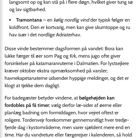
langsomt op og kan stå på i flere døgn, hvilket giver tung sø
og lav sigtbarhed.
Tramontana
– en
kølig nordlig vind
der typisk følger en
koldfront. Den er kortvarig, men kan give skumtoppe og ru
hav især i det nordlige Adriaterhav.
Disse vinde bestemmer dagsformen på vandet: Bora kan
lukke færger til øer som Pag og Krk, mens jugo ofte giver
forsinkelser på katamaranruterne i Dalmatien. For lystsejlere
kræver oktober ekstra opmærksomhed på varsler;
havnekapetanaterne udsender hyppige meldinger, og det er
klogt at tjekke dem dagligt.
For badegæster betyder vindene, at
bølgehøjden kan
fordobles på få timer
; vælg derfor læ-sider af øerne eller
planlæg badning om formiddagen, hvor vejret oftest er
roligere. Tordenvejr forekommer gennemsnitligt hver tredje-
fjerde dag i kystområderne, men varer sjældent mere end en
time. Har du vandreture eller færgerejser i kalenderen, så hold