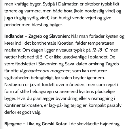
men kraftige byger. Sydpå i Dalmatien er oktober typisk lidt
tørrere og varmere, men både
bora
(kold nordøstlig vind) og
jugo
(fugtig sydlig vind) kan hurtigt vende vejret og give
perioder med blæst og bølger.
Indlandet – Zagreb og Slavonien:
Når man forlader kysten og
kører ind i det kontinentale Kroatien, falder temperaturen
markant. Om dagen ligger niveauet typisk på
12-18 °C
, men
nætter helt ned til 5 °C er ikke usædvanlige i oplandet. De
store flodsletter i Slavonien og Sava-dalen omkring Zagreb
får ofte
tågebanker om morgenen
, som kan reducere
sigtbarheden betragteligt, før solen bryder igennem.
Nedbøren er jævnt fordelt over måneden, men som regel i
form af stille heldagsregn snarere end kystens pludselige
byger. Hvis du planlægger byvandring eller vinsmagning i
Kontinental­kroatien, er lag-på-lag tøj og en kompakt paraply
derfor et godt valg.
Bjergene – Lika og Gorski Kotar:
I de skovklædte højdedrag