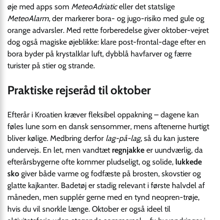
øje med apps som
MeteoAdriatic
eller det statslige
MeteoAlarm
, der markerer bora- og jugo-risiko med gule og
orange advarsler. Med rette forberedelse giver oktober-vejret
dog også magiske øjeblikke: klare post-frontal-dage efter en
bora byder på krystalklar luft, dybblå havfarver og færre
turister på stier og strande.
Praktiske rejseråd til oktober
Efterår i Kroatien kræver fleksibel oppakning – dagene kan
føles lune som en dansk sensommer, mens aftenerne hurtigt
bliver kølige. Medbring derfor
lag-på-lag
, så du kan justere
undervejs. En let, men vandtæt
regnjakke
er uundværlig, da
efterårsbygerne ofte kommer pludseligt, og solide,
lukkede
sko
giver både varme og fodfæste på brosten, skovstier og
glatte kajkanter. Badetøj er stadig relevant i første halvdel af
måneden, men supplér gerne med en tynd neopren-trøje,
hvis du vil snorkle længe. Oktober er også ideel til