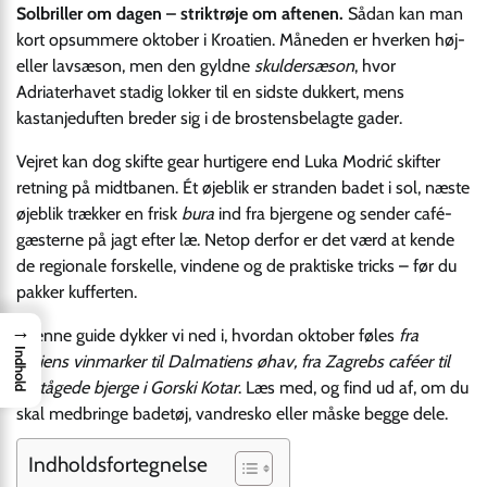
Solbriller om dagen – striktrøje om aftenen.
Sådan kan man
kort opsummere oktober i Kroatien. Måneden er hverken høj-
eller lavsæson, men den gyldne
skuldersæson
, hvor
Adriaterhavet stadig lokker til en sidste dukkert, mens
kastanjeduften breder sig i de brostensbelagte gader.
Vejret kan dog skifte gear hurtigere end Luka Modrić skifter
retning på midtbanen. Ét øjeblik er stranden badet i sol, næste
øjeblik trækker en frisk
bura
ind fra bjergene og sender café­
gæsterne på jagt efter læ. Netop derfor er det værd at kende
de regionale forskelle, vindene og de praktiske tricks – før du
pakker kufferten.
→
I denne guide dykker vi ned i, hvordan oktober føles
fra
Indhold
Istriens vinmarker til Dalmatiens øhav, fra Zagrebs caféer til
de tågede bjerge i Gorski Kotar
. Læs med, og find ud af, om du
skal medbringe badetøj, vandresko eller måske begge dele.
Indholdsfortegnelse