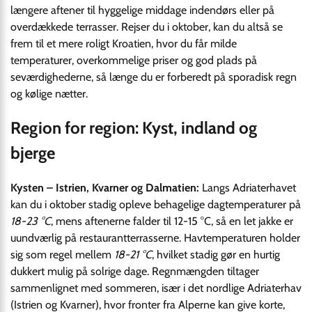
længere aftener til hyggelige middage indendørs eller på
overdækkede terrasser. Rejser du i oktober, kan du altså se
frem til et mere roligt Kroatien, hvor du får milde
temperaturer, overkommelige priser og god plads på
seværdighederne, så længe du er forberedt på sporadisk regn
og kølige nætter.
Region for region: Kyst, indland og
bjerge
Kysten – Istrien, Kvarner og Dalmatien:
Langs Adriaterhavet
kan du i oktober stadig opleve behagelige dagtemperaturer på
18-23 °C
, mens aftenerne falder til 12-15 °C, så en let jakke er
uundværlig på restaurant­terrasserne. Havtemperaturen holder
sig som regel mellem
18-21 °C
, hvilket stadig gør en hurtig
dukkert mulig på solrige dage. Regnmængden tiltager
sammenlignet med sommeren, især i det nordlige Adriaterhav
(Istrien og Kvarner), hvor fronter fra Alperne kan give korte,