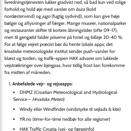
livredningstjenesten lukker gradvist ned, så bad kun ved rolige
forhold og hold øje med varsler om
bura
(kold
nordøstenvind) og
jugo
(fugtig sydvind), som kan give høje
bølger og aflysninger af færger. Mange museer, nationalparker
og restauranter skifter til kortere åbningstider (ofte 09-17),
men til gengæld falder priserne på hotel og billeje 20-40 %.
For at følge vejret præcist bør du hente lokale apps; det
kroatiske meteorologiske institut sender push-varsler for
blæst og torden, og trafik-appen HAK advarer om lukkede
vejstrækninger over bjergpas, hvor tidlig frost kan forekomme
fra midten af måneden.
Anbefalede vejr- og rejseapps
:
DHMZ (Croatian Meteorological and Hydrological
Service –
Hrvatska Meteo
)
Windy eller Windfinder (vindstyrke til sejlads & kite)
YR.no (time-for-time nedbør for alle regioner)
HAK Traffic Croatia (vej- og færgeinfo)