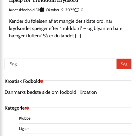
Hjælp for Trolddom Krydsord
Kroatiskfodbold.dk
0
Oktober 19, 2025
Kender du følelsen af at mangle det sidste ord, når
krydsordet spørger efter “trolddom” – og blyanten bare
hænger i luften? Så er du landet […]
Søg
efter:
Kroatisk Fodbold
Danmarks bedste side om fodbold i Kroation
Kategorier
Klubber
Ligaer