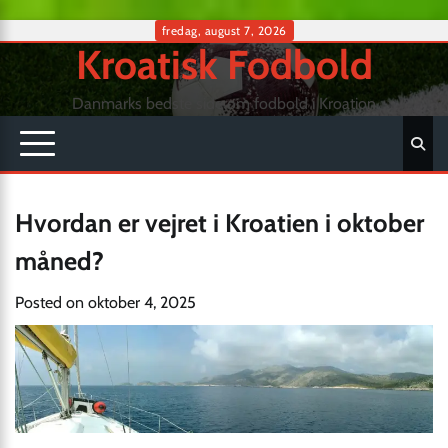
Skip
fredag, august 7, 2026
Kroatisk Fodbold
to
content
Danmarks bedste side om fodbold i Kroation
Hvordan er vejret i Kroatien i oktober
måned?
Posted on
oktober 4, 2025