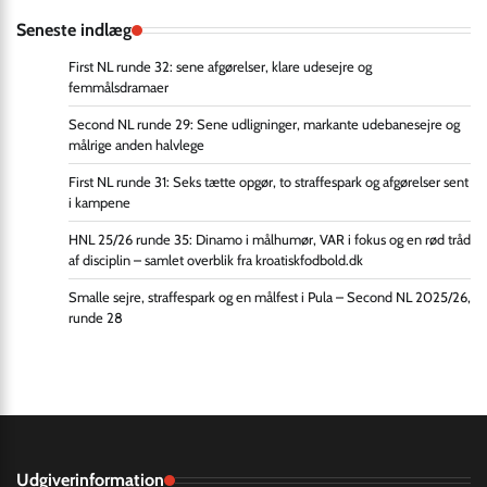
Seneste indlæg
First NL runde 32: sene afgørelser, klare udesejre og
femmålsdramaer
Second NL runde 29: Sene udligninger, markante udebanesejre og
målrige anden halvlege
First NL runde 31: Seks tætte opgør, to straffespark og afgørelser sent
i kampene
HNL 25/26 runde 35: Dinamo i målhumør, VAR i fokus og en rød tråd
af disciplin – samlet overblik fra kroatiskfodbold.dk
Smalle sejre, straffespark og en målfest i Pula – Second NL 2025/26,
runde 28
Udgiverinformation