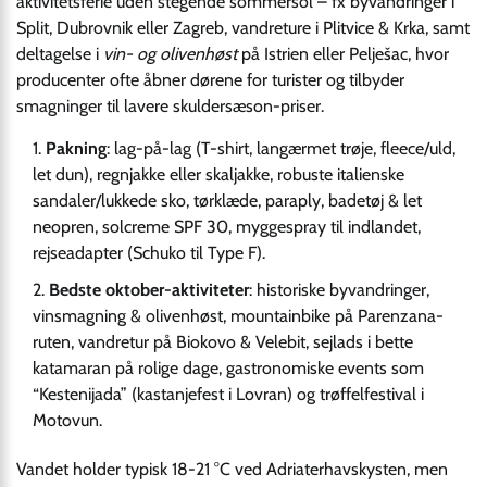
aktivitetsferie uden stegende sommersol – fx byvandringer i
Split, Dubrovnik eller Zagreb, vandreture i Plitvice & Krka, samt
deltagelse i
vin- og olivenhøst
på Istrien eller Pelješac, hvor
producenter ofte åbner dørene for turister og tilbyder
smagninger til lavere skuldersæson-priser.
Pakning
: lag-på-lag (T-shirt, langærmet trøje, fleece/uld,
let dun), regnjakke eller skaljakke, robuste italienske
sandaler/lukkede sko, tørklæde, paraply, badetøj & let
neopren, solcreme SPF 30, myggespray til indlandet,
rejseadapter (Schuko til Type F).
Bedste oktober-aktiviteter
: historiske byvandringer,
vinsmagning & olivenhøst, mountainbike på Parenzana-
ruten, vandretur på Biokovo & Velebit, sejlads i bette
katamaran på rolige dage, gastronomiske events som
“Kestenijada” (kastanjefest i Lovran) og trøffelfestival i
Motovun.
Vandet holder typisk 18-21 °C ved Adriaterhavskysten, men