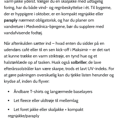
varm
jakke yderst. Vælger du en skaljakke med udtagelig
foring, har du både vind- og regnbeskyttelse i ét. Til bygerne,
der er hyppigere i oktober, er en kompakt regnjakke eller
paraply
nærmest obligatorisk, og har du planer om
vandreture i Medvednica-bjergene, bør du supplere med
vandafvisende fodtøj.
Når aftenkulden sætter ind – hvad enten du sidder på en
udendørs café eller til en sen kick-off i Maksimir – er det rart
at kunne trække en varm striktrøje, en tynd hue og et
halstørklæde op af tasken. Husk også
solbriller
; de lave
efterårssolstråler kan være skarpe, trods et lavt UV-indeks. For
at gøre pakningen overskuelig kan du tjekke listen herunder og
krydse af, inden du flyver:
Åndbare T-shirts og langærmede baselayers
Let fleece eller uldtrøje til mellemlag
Let foret jakke eller skaljakke + kompakt
regnjakke/paraply