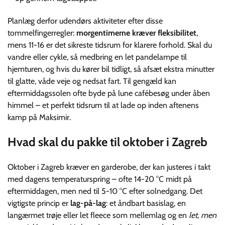
Planlæg derfor udendørs aktiviteter efter disse
tommelfingerregler:
morgentimerne kræver fleksibilitet
,
mens 11-16 er det sikreste tidsrum for klarere forhold. Skal du
vandre eller cykle, så medbring en let pandelampe til
hjemturen, og hvis du kører bil tidligt, så afsæt ekstra minutter
til glatte, våde veje og nedsat fart. Til gengæld kan
eftermiddagssolen ofte byde på lune cafébesøg under åben
himmel – et perfekt tidsrum til at lade op inden aftenens
kamp på Maksimir.
Hvad skal du pakke til oktober i Zagreb
Oktober i Zagreb kræver en garderobe, der kan justeres i takt
med dagens temperatur­spring – ofte 14-20 °C midt på
eftermiddagen, men ned til 5-10 °C efter solnedgang. Det
vigtigste princip er
lag-på-lag
: et åndbart basislag, en
langærmet trøje eller let fleece som mellem­lag og en
let, men