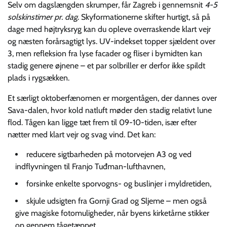
Selv om dagslængden skrumper, får Zagreb i gennemsnit
4-5
solskinstimer pr. dag
. Skyformationerne skifter hurtigt, så på
dage med højtryksryg kan du opleve overraskende klart vejr
og næsten forårsagtigt lys. UV-indekset topper sjældent over
3, men refleksion fra lyse facader og fliser i bymidten kan
stadig genere øjnene – et par solbriller er derfor ikke spildt
plads i rygsækken.
Et særligt oktoberfænomen er morgentågen, der dannes over
Sava-​dalen, hvor kold natluft møder den stadig relativt lune
flod. Tågen kan ligge tæt frem til 09-10-tiden, især efter
nætter med klart vejr og svag vind. Det kan:
reducere sigtbarheden på motorvejen A3 og ved
indflyvningen til Franjo Tuđman-lufthavnen,
forsinke enkelte sporvogns- og buslinjer i myldretiden,
skjule udsigten fra Gornji Grad og Sljeme – men også
give magiske fotomuligheder, når byens kirketårne stikker
op gennem tågetæppet.