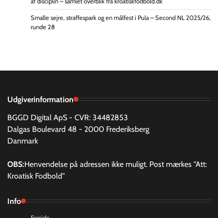
af disciplin – samlet overblik fra kroatiskfodbold.dk
Smalle sejre, straffespark og en målfest i Pula – Second NL 2025/26,
runde 28
Udgiverinformation
BGGD Digital ApS - CVR: 34482853
Dalgas Boulevard 48 - 2000 Frederiksberg
Danmark
OBS:
Henvendelse på adressen ikke muligt. Post mærkes "Att:
Kroatisk Fodbold"
Info
Forside