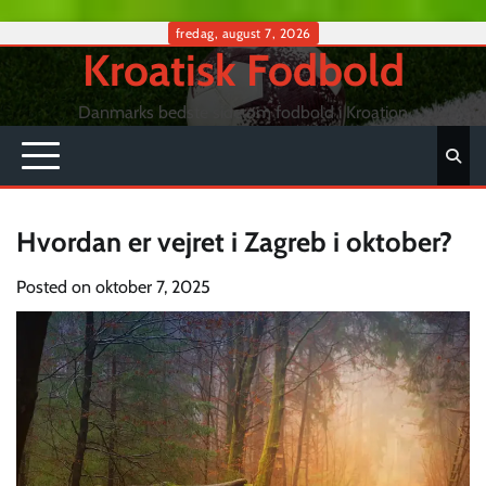
Skip
fredag, august 7, 2026
Kroatisk Fodbold
to
content
Danmarks bedste side om fodbold i Kroation
Hvordan er vejret i Zagreb i oktober?
Posted on
oktober 7, 2025