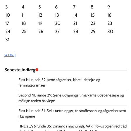
3
4
5
6
7
8
9
10
11
12
13
14
15
16
17
18
19
20
21
22
23
24
25
26
27
28
29
30
31
« maj
Seneste indlæg
First NL runde 32: sene afgørelser, klare udesejre og
femmålsdramaer
Second NL runde 29: Sene udligninger, markante udebanesejre og
målrige anden halvlege
First NL runde 31: Seks tætte opgør, to straffespark og afgørelser sent
i kampene
HNL 25/26 runde 35: Dinamo i målhumør, VAR i fokus og en rød tråd