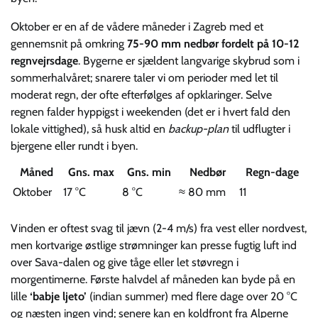
Oktober er en af de vådere måneder i Zagreb med et
gennemsnit på omkring
75-90 mm nedbør fordelt på 10-12
regnvejrsdage
. Bygerne er sjældent langvarige skybrud som i
sommerhalvåret; snarere taler vi om perioder med let til
moderat regn, der ofte efterfølges af opklaringer. Selve
regnen falder hyppigst i weekenden (det er i hvert fald den
lokale vittighed), så husk altid en
backup-plan
til udflugter i
bjergene eller rundt i byen.
Måned
Gns. max
Gns. min
Nedbør
Regn-dage
Oktober
17 °C
8 °C
≈ 80 mm
11
Vinden er oftest svag til jævn (2-4 m/s) fra vest eller nordvest,
men kortvarige østlige strømninger kan presse fugtig luft ind
over Sava-dalen og give tåge eller let støvregn i
morgentimerne. Første halvdel af måneden kan byde på en
lille
‘babje ljeto’
(indian summer) med flere dage over 20 °C
og næsten ingen vind; senere kan en koldfront fra Alperne