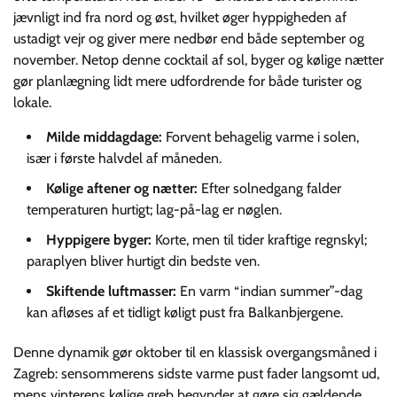
jævnligt ind fra nord og øst, hvilket øger hyppigheden af
ustadigt vejr og giver mere nedbør end både september og
november. Netop denne cocktail af sol, byger og kølige nætter
gør planlægning lidt mere udfordrende for både turister og
lokale.
Milde middagdage:
Forvent behagelig varme i solen,
især i første halvdel af måneden.
Kølige aftener og nætter:
Efter solnedgang falder
temperaturen hurtigt; lag-på-lag er nøglen.
Hyppigere byger:
Korte, men til tider kraftige regnskyl;
paraplyen bliver hurtigt din bedste ven.
Skiftende luftmasser:
En varm “indian summer”-dag
kan afløses af et tidligt køligt pust fra Balkanbjergene.
Denne dynamik gør oktober til en klassisk overgangsmåned i
Zagreb: sensommerens sidste varme pust fader langsomt ud,
mens vinterens kølige greb begynder at gøre sig gældende.