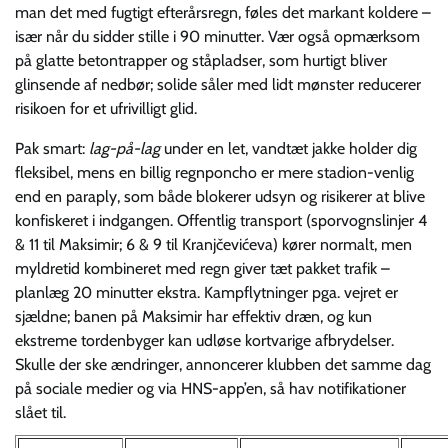
man det med fugtigt efterårsregn, føles det markant koldere –
især når du sidder stille i 90 minutter. Vær også opmærksom
på glatte betontrapper og ståpladser, som hurtigt bliver
glinsende af nedbør; solide såler med lidt mønster reducerer
risikoen for et ufrivilligt glid.
Pak smart:
lag-på-lag
under en let, vandtæt jakke holder dig
fleksibel, mens en billig regnponcho er mere stadion-venlig
end en paraply, som både blokerer udsyn og risikerer at blive
konfiskeret i indgangen. Offentlig transport (sporvognslinjer 4
& 11 til Maksimir; 6 & 9 til Kranjčevićeva) kører normalt, men
myldretid kombineret med regn giver tæt pakket trafik –
planlæg 20 minutter ekstra. Kampflytninger pga. vejret er
sjældne; banen på Maksimir har effektiv dræn, og kun
ekstreme tordenbyger kan udløse kortvarige afbrydelser.
Skulle der ske ændringer, annoncerer klubben det samme dag
på sociale medier og via HNS-app’en, så hav notifikationer
slået til.