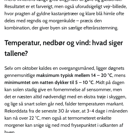
Resultatet er et farverigt, men også uforudsigeligt vejr-billede,
hvor pragten af gyldne kastanjetræer og klare blå himle ofte
deles med regndis og morgenkulde – præcis den
kombination, der giver byen sin særlige efterårsstemning.
Temperatur, nedbør og vind: hvad siger
tallene?
Selv om oktober kaldes en overgangsmåned, ligger døgnets
gennemsnitlige
maksimum typisk mellem 14 – 20 °C
, mens
minimumtet om natten dykker til 5 – 10 °C
. Midt på dagen
kan solen stadig give en fornemmelse af sensommer, men
det er næsten altid nødvendigt med en ekstra trøje i skyggen,
og lige så snart solen går ned, falder temperaturen markant.
Rekorddata fra de seneste 30 år viser, at 3-4 dage i måneden
kan nå over 22 °C, men også at termometeret enkelte
morgener kan snige sig ned mod frysepunktet i udkanten af
byen.