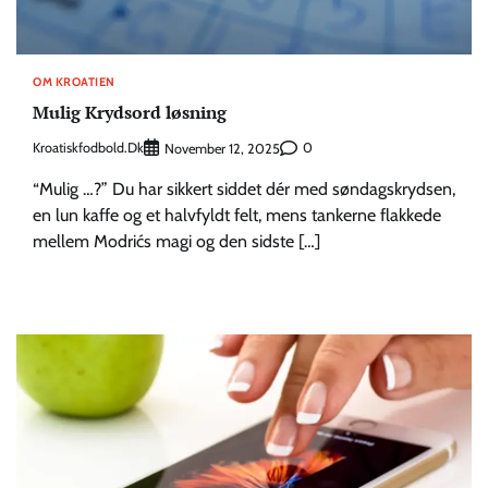
OM KROATIEN
Mulig Krydsord løsning
Kroatiskfodbold.dk
0
November 12, 2025
“Mulig …?” Du har sikkert siddet dér med søndagskrydsen,
en lun kaffe og et halvfyldt felt, mens tankerne flakkede
mellem Modrićs magi og den sidste […]