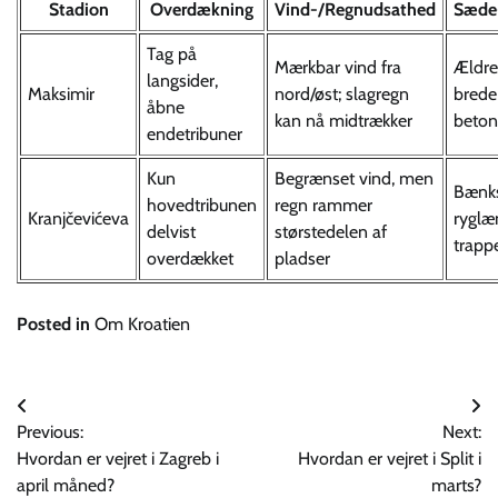
Stadion
Overdækning
Vind-/Regnudsathed
Sæde-
Tag på
Mærkbar vind fra
Ældre
langsider,
Maksimir
nord/øst; slagregn
brede
åbne
kan nå midtrækker
beton
endetribuner
Kun
Begrænset vind, men
Bænk
hovedtribunen
regn rammer
Kranjčevićeva
ryglæn
delvist
størstedelen af
trapp
overdækket
pladser
Posted in
Om Kroatien
Indlægsnavigation
Previous:
Next:
Hvordan er vejret i Zagreb i
Hvordan er vejret i Split i
april måned?
marts?