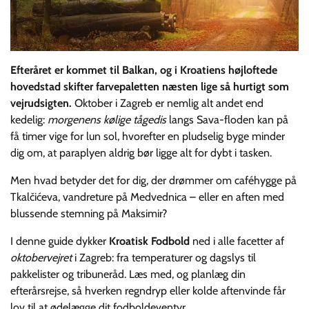
Efteråret er kommet til Balkan, og i Kroatiens højloftede
hovedstad skifter farvepaletten næsten lige så hurtigt som
vejrudsigten.
Oktober i Zagreb er nemlig alt andet end
kedelig:
morgenens kølige tågedis
langs Sava-floden kan på
få timer vige for lun sol, hvorefter en pludselig byge minder
dig om, at paraplyen aldrig bør ligge alt for dybt i tasken.
Men hvad betyder det for dig, der drømmer om caféhygge på
Tkalčićeva, vandreture på Medvednica – eller en aften med
blussende stemning på Maksimir?
I denne guide dykker
Kroatisk Fodbold
ned i alle facetter af
oktobervejret
i Zagreb: fra temperaturer og dagslys til
pakkelister og tribuneråd. Læs med, og planlæg din
efterårsrejse, så hverken regndryp eller kolde aftenvinde får
lov til at ødelægge dit fodboldeventyr.