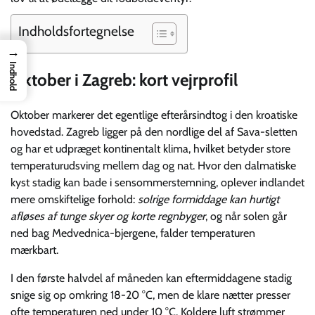
Indholdsfortegnelse
→
Indhold
Oktober i Zagreb: kort vejrprofil
Oktober markerer det egentlige efterårsindtog i den kroatiske
hovedstad. Zagreb ligger på den nordlige del af Sava-sletten
og har et udpræget kontinentalt klima, hvilket betyder store
temperaturudsving mellem dag og nat. Hvor den dalmatiske
kyst stadig kan bade i sensommerstemning, oplever indlandet
mere omskiftelige forhold:
solrige formiddage kan hurtigt
afløses af tunge skyer og korte regnbyger
, og når solen går
ned bag Medvednica-bjergene, falder temperaturen
mærkbart.
I den første halvdel af måneden kan eftermiddagene stadig
snige sig op omkring 18-20 °C, men de klare nætter presser
ofte temperaturen ned under 10 °C. Koldere luft strømmer