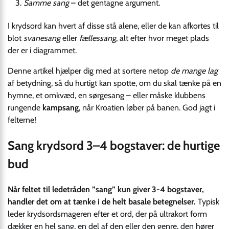
Samme sang
– det gentagne argument.
I krydsord kan hvert af disse stå alene, eller de kan afkortes til
blot
svanesang
eller
fællessang
, alt efter hvor meget plads
der er i diagrammet.
Denne artikel hjælper dig med at sortere netop
de mange lag
af betydning, så du hurtigt kan spotte, om du skal tænke på en
hymne, et omkvæd, en sørgesang – eller måske klubbens
rungende
kampsang
, når Kroatien løber på banen. God jagt i
felterne!
Sang krydsord 3–4 bogstaver: de hurtige
bud
Når feltet til ledetråden ”sang” kun giver 3-4 bogstaver,
handler det om at tænke i de helt basale betegnelser.
Typisk
leder krydsordsmageren efter et ord, der på ultrakort form
dækker en hel sang, en del af den eller den genre, den hører