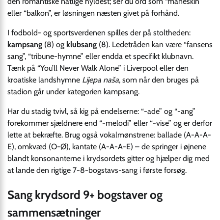
den romantiske natlige hyldest; ser du ord som “måneskin”
eller “balkon”, er løsningen næsten givet på forhånd.
I fodbold- og sportsverdenen spilles der på stoltheden:
kampsang
(8) og
klubsang
(8). Ledetråden kan være “fansens
sang”, “tribune-hymne” eller endda et specifikt klubnavn.
Tænk på “You’ll Never Walk Alone” i Liverpool eller den
kroatiske landshymne
Lijepa naša
, som når den bruges på
stadion går under kategorien kampsang.
Har du stadig tvivl, så kig på endelserne: “-ade” og “-ang”
forekommer sjældnere end “-melodi” eller “-vise” og er derfor
lette at bekræfte. Brug også vokal­mønstrene: ballade (A-A-A-
E), omkvæd (O-Ø), kantate (A-A-A-E) – de springer i øjnene
blandt konsonanterne i krydsordets gitter og hjælper dig med
at lande den rigtige 7-8-bogstavs-sang i første forsøg.
Sang krydsord 9+ bogstaver og
sammensætninger