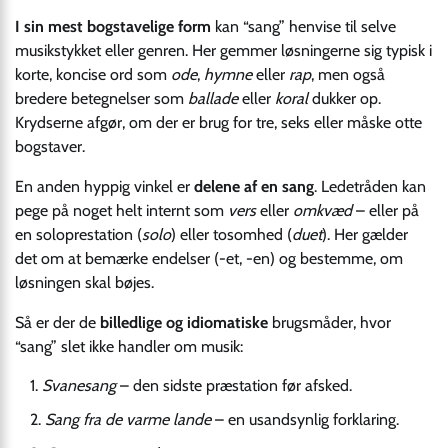
I sin mest bogstavelige form
kan “sang” henvise til selve
musikstykket eller genren. Her gemmer løsningerne sig typisk i
korte, koncise ord som
ode
,
hymne
eller
rap
, men også
bredere betegnelser som
ballade
eller
koral
dukker op.
Krydserne afgør, om der er brug for tre, seks eller måske otte
bogstaver.
En anden hyppig vinkel er
delene af en sang
. Ledetråden kan
pege på noget helt internt som
vers
eller
omkvæd
– eller på
en soloprestation (
solo
) eller tosomhed (
duet
). Her gælder
det om at bemærke endelser (-et, -en) og bestemme, om
løsningen skal bøjes.
Så er der de
billedlige og idiomatiske
brugsmåder, hvor
“sang” slet ikke handler om musik:
Svanesang
– den sidste præstation før afsked.
Sang fra de varme lande
– en usandsynlig forklaring.