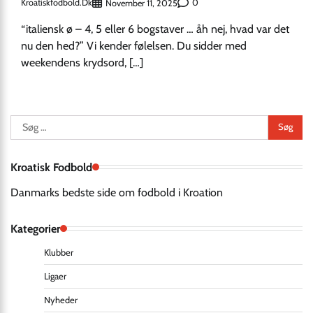
Kroatiskfodbold.dk
0
November 11, 2025
“italiensk ø – 4, 5 eller 6 bogstaver … åh nej, hvad var det
nu den hed?” Vi kender følelsen. Du sidder med
weekendens krydsord, […]
Søg
efter:
Kroatisk Fodbold
Danmarks bedste side om fodbold i Kroation
Kategorier
Klubber
Ligaer
Nyheder