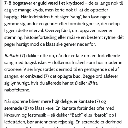
7-8 bogstaver er guld værd i et krydsord
– de er lange nok til
at give mange kryds, men korte nok til, at de optræder
hyppigt. Når ledetråden blot siger “sang”, kan løsningen
gemme sig under en genre- eller formbetegnelse, der netop
ligger i dette interval. Overvej først, om opgaven nævner
stemning, historiefortælling eller måske en bestemt rytme; dét
peger hurtigt mod de klassiske genrer nedenfor.
Ballade
(7) dukker ofte op, når der er tale om en fortællende
sang med tragisk islæt – i folkemusik såvel som hos moderne
croonere. Viser krydsordet derimod til en gentagende del af
sangen, er
omkvæd
(7) det oplagte bud. Begge ord afslører
sig lynhurtigt, hvis du allerede har et
B
eller
Ø
fra
nabofelterne.
Når sporene bliver mere højtidelige, er
kantate
(7) og
serenade
(8) to klassikere. En kantate forbindes ofte med
kirkerum og festmusik – så dukker “Bach” eller “barok” op i
lede­tråden, bør antennerne rejse sig. En serenade er derimod