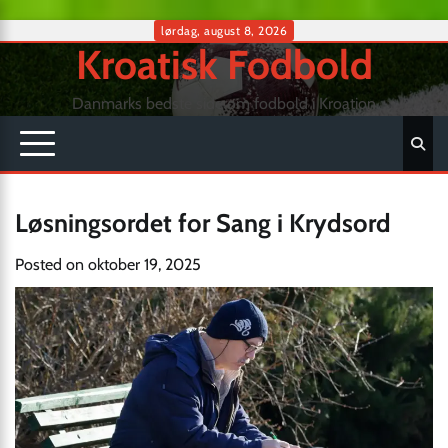
Skip
lørdag, august 8, 2026
Kroatisk Fodbold
to
content
Danmarks bedste side om fodbold i Kroation
Løsningsordet for Sang i Krydsord
Posted on
oktober 19, 2025