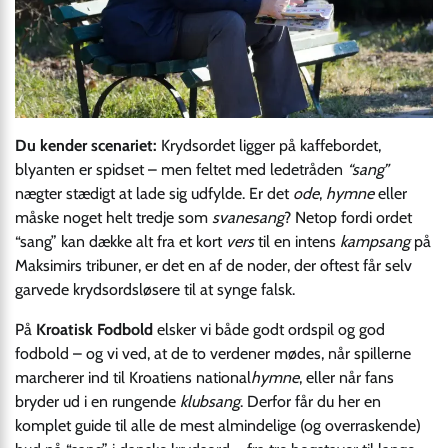
Du kender scenariet:
Krydsordet ligger på kaffebordet,
blyanten er spidset – men feltet med ledetråden
“sang”
nægter stædigt at lade sig udfylde. Er det
ode
,
hymne
eller
måske noget helt tredje som
svanesang
? Netop fordi ordet
“sang” kan dække alt fra et kort
vers
til en intens
kampsang
på
Maksimirs tribuner, er det en af de noder, der oftest får selv
garvede krydsordsløsere til at synge falsk.
På
Kroatisk Fodbold
elsker vi både godt ordspil og god
fodbold – og vi ved, at de to verdener mødes, når spillerne
marcherer ind til Kroatiens national
hymne
, eller når fans
bryder ud i en rungende
klubsang
. Derfor får du her en
komplet guide til alle de mest almindelige (og overraskende)