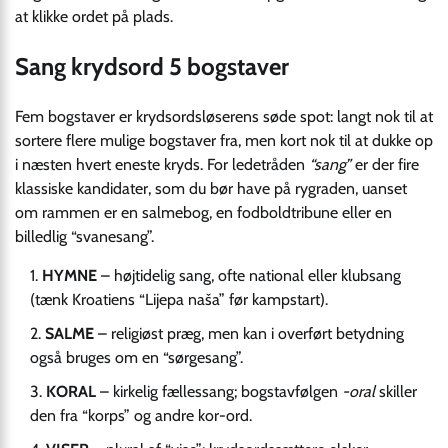
at klikke ordet på plads.
Sang krydsord 5 bogstaver
Fem bogstaver er krydsordsløserens søde spot: langt nok til at
sortere flere mulige bogstaver fra, men kort nok til at dukke op
i næsten hvert eneste kryds. For ledetråden
“sang”
er der fire
klassiske kandidater, som du bør have på rygraden, uanset
om rammen er en salmebog, en fodboldtribune eller en
billedlig “svanesang”.
HYMNE
– højtidelig sang, ofte national eller klubsang
(tænk Kroatiens “Lijepa naša” før kampstart).
SALME
– religiøst præg, men kan i overført betydning
også bruges om en “sørgesang”.
KORAL
– kirkelig fællessang; bogstavfølgen
-oral
skiller
den fra “korps” og andre kor-ord.