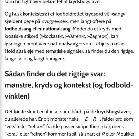
som hurtigt bliver bekræftet af krydsbogstaver.
Og husk konteksten: i et fodboldrettet krydsord vil »sang«
sjældent pege på »vuggevise«, men langt oftere på
fodboldsang
eller
nationalsang
. Møder du et kryds med
kroatiske stikord (»kockasti«, »Vatreni«, »Zagreb«), kan
løsningen nemt være
nationalsang
– vores »Lijepa naša«.
Hold altså øje med tematiske signaler, så finder du den rigtige,
lange løsning langt hurtigere.
Sådan finder du det rigtige svar:
mønstre, kryds og kontekst (og fodbold-
vinklen)
Det første skridt er altid at stirre hårdt på de
krydsbogstaver
,
du allerede har. Er dit mønster f.eks.
_ E _ R _
, falder ord som
“vers” eller “refræn” fra (de passer simpelthen ikke), mens
“koral” eller “refræn” kommer i spil, så snart et
R
eller
N
dukker