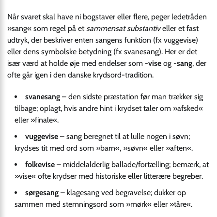
Når svaret skal have ni bogstaver eller flere, peger ledetråden
»sang« som regel på et
sammensat substantiv
eller et fast
udtryk, der beskriver enten sangens funktion (fx vuggevise)
eller dens symbolske betydning (fx svanesang). Her er det
især værd at holde øje med endelser som
-vise
og
-sang
, der
ofte går igen i den danske krydsord-tradition.
svanesang
– den sidste præstation før man trækker sig
tilbage; oplagt, hvis andre hint i krydset taler om »afsked«
eller »finale«.
vuggevise
– sang beregnet til at lulle nogen i søvn;
krydses tit med ord som »barn«, »søvn« eller »aften«.
folkevise
– middelalderlig ballade/fortælling; bemærk, at
»vise« ofte krydser med historiske eller litterære begreber.
sørgesang
– klagesang ved begravelse; dukker op
sammen med stemningsord som »mørk« eller »tåre«.