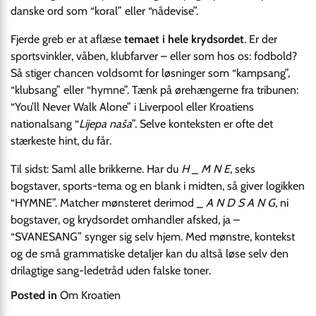
danske ord som “koral” eller “nådevise”.
Fjerde greb er at aflæse
temaet i hele krydsordet
. Er der
sportsvinkler, våben, klubfarver – eller som hos os: fodbold?
Så stiger chancen voldsomt for løsninger som “kampsang”,
“klubsang” eller “hymne”. Tænk på ørehængerne fra tribunen:
“You’ll Never Walk Alone” i Liverpool eller Kroatiens
nationalsang “
Lijepa naša
”. Selve konteksten er ofte det
stærkeste hint, du får.
Til sidst: Saml alle brikkerne. Har du
H _ M N E
, seks
bogstaver, sports-tema og en blank i midten, så giver logikken
“HYMNE”. Matcher mønsteret derimod
_ A N D S A N G
, ni
bogstaver, og krydsordet omhandler afsked, ja –
“SVANESANG” synger sig selv hjem. Med mønstre, kontekst
og de små grammatiske detaljer kan du altså løse selv den
drilagtige sang-ledetråd uden falske toner.
Posted in
Om Kroatien