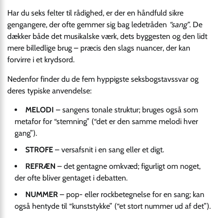
Har du seks felter til rådighed, er der en håndfuld sikre
gengangere, der ofte gemmer sig bag ledetråden
“sang”
. De
dækker både det musikalske værk, dets byggesten og den lidt
mere billedlige brug – præcis den slags nuancer, der kan
forvirre i et krydsord.
Nedenfor finder du de fem hyppigste seksbogstavssvar og
deres typiske anvendelse:
MELODI
– sangens tonale struktur; bruges også som
metafor for “stemning” (“det er den samme melodi hver
gang”).
STROFE
– versafsnit i en sang eller et digt.
REFRÆN
– det gentagne omkvæd; figurligt om noget,
der ofte bliver gentaget i debatten.
NUMMER
– pop- eller rockbetegnelse for en sang; kan
også hentyde til “kunststykke” (“et stort nummer ud af det”).