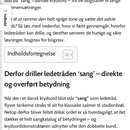
bud på “sang” i danske krydsord – fra tre bogstaver til lange
sammensætninger.
→
Indhold
Klar til at ramme den helt rigtige tone og sætte det sidste
kryds?
Så læs med nedenfor, hvor vi først gennemgår, hvorfor
ledetråden kan drille, og derefter serverer de hurtige og sikre
løsninger, bogstav for bogstav.
Indholdsfortegnelse
Derfor driller ledetråden ‘sang’ – direkte
og overført betydning
Når der i et dansk krydsord blot står
“sang”
som ledetråd,
flyver tankerne straks til alt fra klassiske salmer til stadionbrøl.
Netop derfor bliver feltet drilsk: ordet er så hverdagsligt, at det
dækker et helt sangkatalog af betydninger – og
krydsordskonstruktøren udnytter ofte den dobbelte bund.