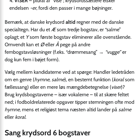
VISER
– plural af “vise”; krydsordssættere elsker
endelsen
-er
, fordi den passer i mange bøjninger.
Bemærk, at danske krydsord
altid
regner med de danske
specialtegn. Har du et
Æ
som tredje bogstav, er “salme”
oplagt; et
Y
som første bogstav eliminerer alle ovenstående.
Omvendt kan et
Ø
eller
Å
pege på andre
fembogstavsløsninger (f.eks. “drømmesang” →
“vugge”
er
dog kun fem i bøjet form).
Vælg mellem kandidaterne ved at spørge: Handler ledetråden
om en genre (
hymne
,
salme
), en bestemt funktion (
koral
som
fællessang) eller en mere løs mængdebetegnelse (
viser
)?
Brug krydsbogstaverne – især vokalerne – til at skære feltet
ned; i fodboldrelaterede opgaver tipper stemningen ofte mod
hymne
, mens et religiøst tema næsten altid lander på
salme
eller
koral
.
Sang krydsord 6 bogstaver