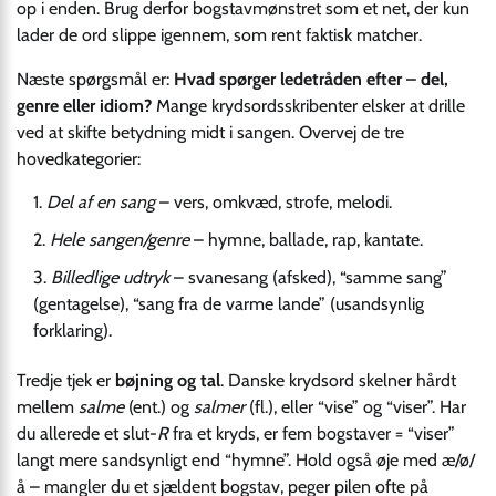
op i enden. Brug derfor bogstavmønstret som et net, der kun
lader de ord slippe igennem, som rent faktisk matcher.
Næste spørgsmål er:
Hvad spørger ledetråden efter – del,
genre eller idiom?
Mange krydsordsskribenter elsker at drille
ved at skifte betydning midt i sangen. Overvej de tre
hovedkategorier:
Del af en sang
– vers, omkvæd, strofe, melodi.
Hele sangen/genre
– hymne, ballade, rap, kantate.
Billedlige udtryk
– svanesang (afsked), “samme sang”
(gentagelse), “sang fra de varme lande” (usandsynlig
forklaring).
Tredje tjek er
bøjning og tal
. Danske krydsord skelner hårdt
mellem
salme
(ent.) og
salmer
(fl.), eller “vise” og “viser”. Har
du allerede et slut-
R
fra et kryds, er fem bogstaver = “viser”
langt mere sandsynligt end “hymne”. Hold også øje med æ/ø/
å – mangler du et sjældent bogstav, peger pilen ofte på