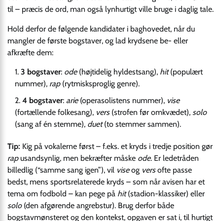
til – præcis de ord, man også lynhurtigt ville bruge i daglig tale.
Hold derfor de følgende kandidater i baghovedet, når du
mangler de første bogstaver, og lad krydsene be- eller
afkræfte dem:
3 bogstaver
:
ode
(højtidelig hyldestsang),
hit
(populært
nummer),
rap
(rytmisksproglig genre).
4 bogstaver
:
arie
(operasolistens nummer),
vise
(fortællende folkesang),
vers
(strofen før omkvædet),
solo
(sang af én stemme),
duet
(to stemmer sammen).
Tip:
Kig på vokalerne først – f.eks. et kryds i tredje position gør
rap
usandsynlig, men bekræfter måske
ode
. Er ledetråden
billedlig (“samme sang igen”), vil
vise
og
vers
ofte passe
bedst, mens sportsrelaterede kryds – som når avisen har et
tema om fodbold – kan pege på
hit
(stadion-klassiker) eller
solo
(den afgørende angrebstur). Brug derfor både
bogstavmønsteret og den kontekst, opgaven er sat i, til hurtigt