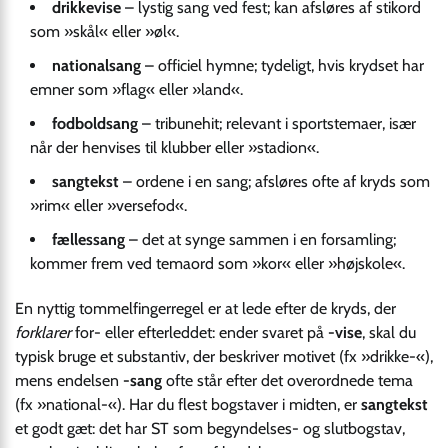
drikkevise
– lystig sang ved fest; kan afsløres af stikord
som »skål« eller »øl«.
nationalsang
– officiel hymne; tydeligt, hvis krydset har
emner som »flag« eller »land«.
fodboldsang
– tribunehit; relevant i sportstemaer, især
når der henvises til klubber eller »stadion«.
sangtekst
– ordene i en sang; afsløres ofte af kryds som
»rim« eller »versefod«.
fællessang
– det at synge sammen i en forsamling;
kommer frem ved temaord som »kor« eller »højskole«.
En nyttig tommelfingerregel er at lede efter de kryds, der
forklarer
for- eller efterleddet: ender svaret på
-vise
, skal du
typisk bruge et substantiv, der beskriver motivet (fx »drikke-«),
mens endelsen
-sang
ofte står efter det overordnede tema
(fx »national-«). Har du flest bogstaver i midten, er
sangtekst
et godt gæt: det har ST som begyndelses- og slutbogstav,