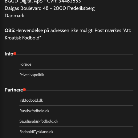
BGGD Digital ApS - CVR: 34482853
Dalgas Boulevard 48 - 2000 Frederiksberg
Danmark
OBS:
Henvendelse på adressen ikke muligt. Post mærkes "Att:
Kroatisk Fodbold"
Info
Forside
Privatlivspolitik
Partnere
Irskfodbold.dk
Russiskfodbold.dk
Saudiarabiskfodbold.dk
FodboldiTyskland.dk