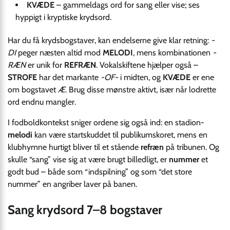
KVÆDE
– gammeldags ord for sang eller vise; ses
hyppigt i kryptiske krydsord.
Har du få krydsbogstaver, kan endelserne give klar retning:
-
DI
peger næsten altid mod
MELODI
, mens kombinationen
-
RÆN
er unik for
REFRÆN
. Vokalskiftene hjælper også –
STROFE
har det markante
-OF-
i midten, og
KVÆDE
er ene
om bogstavet
Æ
. Brug disse mønstre aktivt, især når lodrette
ord endnu mangler.
I fodboldkontekst sniger ordene sig også ind: en stadion-
melodi
kan være startskuddet til publikumskoret, mens en
klubhymne hurtigt bliver til et stående
refræn
på tribunen. Og
skulle “sang” vise sig at være brugt billedligt, er
nummer
et
godt bud – både som “indspilning” og som “det store
nummer” en angriber laver på banen.
Sang krydsord 7–8 bogstaver