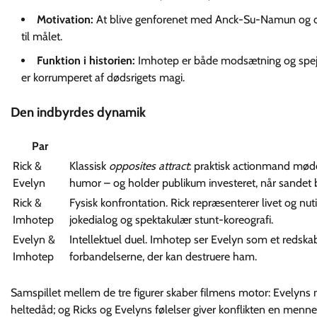
Motivation:
At blive genforenet med Anck-Su-Namun og opnå
til målet.
Funktion i historien:
Imhotep er både modsætning og spejl 
er korrumperet af dødsrigets magi.
Den indbyrdes dynamik
Par
Rick &
Klassisk
opposites attract
: praktisk actionmand møde
Evelyn
humor – og holder publikum investeret, når sandet b
Rick &
Fysisk konfrontation. Rick repræsenterer livet og n
Imhotep
jokedialog og spektakulær stunt-koreografi.
Evelyn &
Intellektuel duel. Imhotep ser Evelyn som et redska
Imhotep
forbandelserne, der kan destruere ham.
Samspillet mellem de tre figurer skaber filmens motor: Evelyns n
heltedåd; og Ricks og Evelyns følelser giver konflikten en menne