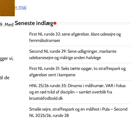
« maj
Seneste indlæg
99. Med
First NL runde 32: sene afgørelser, klare udesejre og
femmålsdramaer
Second NL runde 29: Sene udligninger, markante
udebanesejre og målrige anden halvlege
ger vi,
First NL runde 31: Seks tætte opgør, to straffespark og
afgørelser sent i kampene
il de
HNL 25/26 runde 35: Dinamo i målhumør, VAR i fokus
og en rød tråd af disciplin – samlet overblik fra
kroatiskfodbold.dk
Smalle sejre, straffespark og en målfest i Pula – Second
NL 2025/26, runde 28