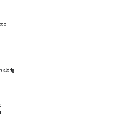
ede
n aldrig
s
t