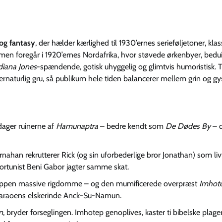
 og fantasy
, der hælder kærlighed til 1930’ernes serieføljetoner, klas
en foregår i 1920’ernes Nord­afrika, hvor støvede ørkenbyer, bedui
diana Jones
-spændende, gotisk uhyggelig og glimtvis humoristisk.
rnaturlig gru, så publikum hele tiden balancerer mellem grin og gy
ager ruinerne af
Hamunaptra
– bedre kendt som
De Dødes By
– 
nahan rekrutterer Rick (og sin uforbederlige bror Jonathan) som li
ortunist Beni Gabor jagter samme skat.
gruppen massive rigdomme – og den mumificerede overpræst
Imhot
 faraoens elskerinde Anck-Su-Namun.
n
, bryder forseglingen. Imhotep genoplives, kaster ti bibelske plage