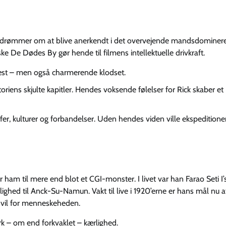
er drømmer om at blive anerkendt i det overvejende mandsdominer
e De Dødes By gør hende til filmens intellektuelle drivkraft.
læst – men også charmerende klodset.
oriens skjulte kapitler. Hendes voksende følelser for Rick skaber et
ffer, kulturer og forbandelser. Uden hendes viden ville ekspeditione
ham til mere end blot et CGI-monster. I livet var han Farao Seti I’
ighed til Anck-Su-Namun. Vakt til live i 1920’erne er hans mål nu a
t vil for menneskeheden.
rk – om end forkvaklet – kærlighed.