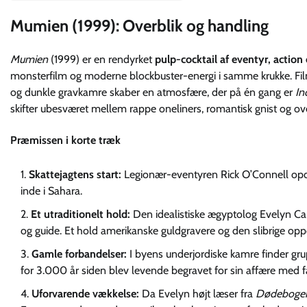
Mumien (1999): Overblik og handling
Mumien
(1999) er en rendyrket
pulp-cocktail af eventyr, action
monsterfilm og moderne blockbuster-energi i samme krukke. Film
og dunkle gravkamre skaber en atmosfære, der på én gang er
In
skifter ubesværet mellem rappe oneliners, romantisk gnist og ove
Præmissen i korte træk
Skattejagtens start:
Legionær-eventyren Rick O’Connell opd
inde i Sahara.
Et utraditionelt hold:
Den idealistiske ægyptolog Evelyn Car
og guide. Et hold amerikanske guldgravere og den slibrige opp
Gamle forbandelser:
I byens underjordiske kamre finder 
for 3.000 år siden blev levende begravet for sin affære med
Uforvarende vækkelse:
Da Evelyn højt læser fra
Dødeboge