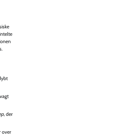
siske
ntelte
 Tonen
s.
dybt
vvagt
ep
, der
r over