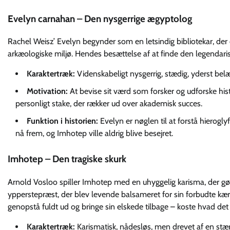
Evelyn carnahan – Den nysgerrige ægyptolog
Rachel Weisz’ Evelyn begynder som en letsindig bibliotekar, d
arkæologiske miljø. Hendes besættelse af at finde den legendarisk
Karaktertræk:
Videnskabeligt nysgerrig, stædig, yderst be
Motivation:
At bevise sit værd som forsker og udforske hist
personligt stake, der rækker ud over akademisk succes.
Funktion i historien:
Evelyn er nøglen til at forstå hierogly
nå frem, og Imhotep ville aldrig blive besejret.
Imhotep – Den tragiske skurk
Arnold Vosloo spiller Imhotep med en uhyggelig karisma, der gør 
ypperstepræst, der blev levende balsameret for sin forbudte kærl
genopstå fuldt ud og bringe sin elskede tilbage – koste hvad de
Karaktertræk:
Karismatisk, nådesløs, men drevet af en stæ