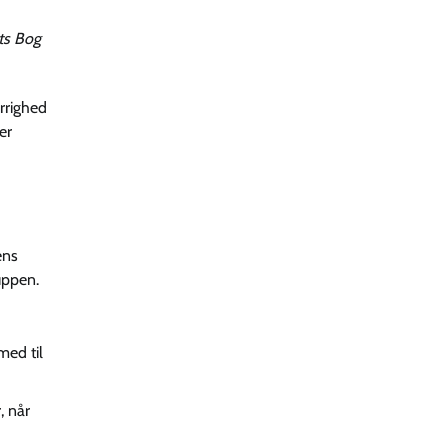
ts Bog
rrighed
er
ens
uppen.
med til
, når