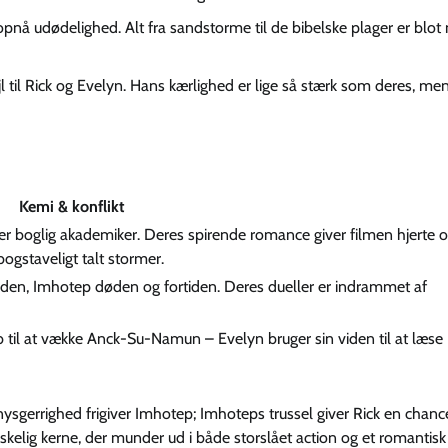
 udødelighed. Alt fra sandstorme til de bibelske plager er blot 
til Rick og Evelyn. Hans kærlighed er lige så stærk som deres, me
Kemi & konflikt
r boglig akademiker. Deres spirende romance giver filmen hjerte 
ogstaveligt talt stormer.
utiden, Imhotep døden og fortiden. Deres dueller er indrammet af
b til at vække Anck-Su-Namun – Evelyn bruger sin viden til at læse
ysgerrighed frigiver Imhotep; Imhoteps trussel giver Rick en chanc
skelig kerne, der munder ud i både storslået action og et romantisk