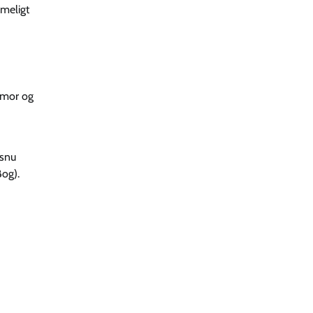
meligt
humor og
 snu
og).