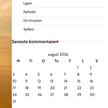
Ligaer
Nyheder
Om Kroatien
Spillere
Seneste kommentarer
august 2026
M
Ti
O
To
F
L
S
1
2
3
4
5
6
7
8
9
10
11
12
13
14
15
16
17
18
19
20
21
22
23
24
25
26
27
28
29
30
31