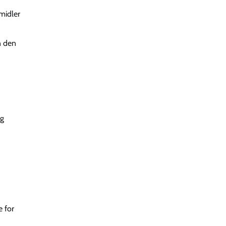
midler
n den
og
e for