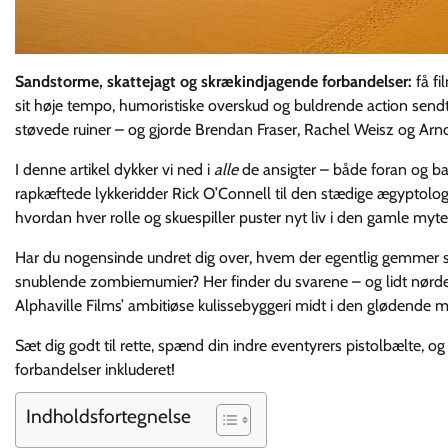
Sandstorme, skattejagt og skrækindjagende forbandelser:
få fi
sit høje tempo, humoristiske overskud og buldrende action sen
støvede ruiner – og gjorde Brendan Fraser, Rachel Weisz og Arno
I denne artikel dykker vi ned i
alle
de ansigter – både foran og bag
rapkæftede lykkeridder Rick O’Connell til den stædige ægyptolo
hvordan hver rolle og skuespiller puster nyt liv i den gamle myte
Har du nogensinde undret dig over, hvem der egentlig gemmer sig
snublende zombiemumier? Her finder du svarene – og lidt nørd
Alphaville Films’ ambitiøse kulissebyggeri midt i den glødende 
Sæt dig godt til rette, spænd din indre eventyrers pistolbælte, o
forbandelser inkluderet!
Indholdsfortegnelse