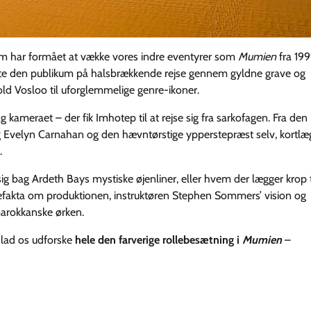
lm har formået at vække vores indre eventyrer som
Mumien
fra 19
dte den publikum på halsbrækkende rejse gennem gyldne grave og
ld Vosloo til uforglemmelige genre-ikoner.
 kameraet – der fik Imhotep til at rejse sig fra sarkofagen. Fra den
g Evelyn Carnahan og den hævntørstige ypperstepræst selv, kortlæg
.
 bag Ardeth Bays mystiske øjenliner, eller hvem der lægger krop t
efakta om produktionen, instruktøren Stephen Sommers’ vision og
marokkanske ørken.
g lad os udforske
hele den farverige rollebesætning i
Mumien
–