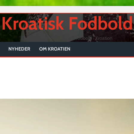
Kroatisk Fodbold
Danmarks bedste side om fodbold i Kroation
NYHEDER
OM KROATIEN