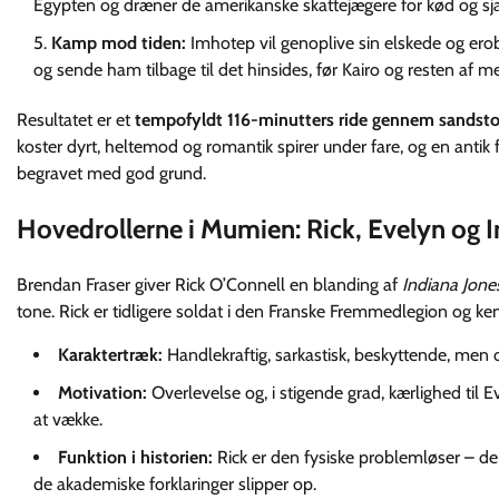
Egypten og dræner de amerikanske skattejægere for kød og sjæl
Kamp mod tiden:
Imhotep vil genoplive sin elskede og ero
og sende ham tilbage til det hinsides, før Kairo og resten af
Resultatet er et
tempofyldt 116-minutters ride gennem sandst
koster dyrt, heltemod og romantik spirer under fare, og en ant
begravet med god grund.
Hovedrollerne i Mumien: Rick, Evelyn og
Brendan Fraser giver Rick O’Connell en blanding af
Indiana Jone
tone. Rick er tidligere soldat i den Franske Fremmedlegion og k
Karaktertræk:
Handlekraftig, sarkastisk, beskyttende, men 
Motivation:
Overlevelse og, i stigende grad, kærlighed til
at vække.
Funktion i historien:
Rick er den fysiske problemløser – d
de akademiske forklaringer slipper op.