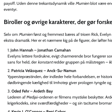
payoff. Uden denne trekantsdynamik ville
Mumien
blot være en
eventyr.
Biroller og øvrige karakterer, der gør forsk
Selv om
Mumien
først og fremmest bæres af trioen Rick, Evelyn o
ekstra dramatik. Her er et nærmere kig på de figurer, der løfter
John Hannah – Jonathan Carnahan
Evelyns lettere fordrukne, evigt charmerende bror fungerer 
sans for held, der
konstant
redder gruppen på målstregen – ikke
Patricia Velásquez – Anck-Su-Namun
Ypperstepræstinden, der indleder hele forbandelsen, er histor
dødbringende kærlighed til Imhotep giver prologen tyngde og 
Oded Fehr – Ardeth Bay
Lederen af Medjai-ordenen er filmens mystiske beskytter. Ard
krigerkodeks, sine sværdfærdigheder – og sin taciturne broman
Kevin J. O’Connor – Beni Gabor