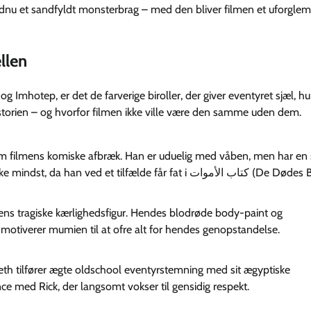
dnu et sandfyldt monsterbrag – med den bliver filmen et uforglem
ellen
g Imhotep, er det de farverige biroller, der giver eventyret sjæl, 
 historien – og hvorfor filmen ikke ville være den samme uden dem.
som filmens komiske afbræk. Han er uduelig med våben, men har en
 mindst, da han ved et tilfælde får fat i
كتاب الأموات
(De Dødes B
iens tragiske kærlighedsfigur. Hendes blodrøde body-paint og
motiverer mumien til at ofre alt for hendes genopstandelse.
eth tilfører ægte oldschool eventyrstemning med sit ægyptiske
ce med Rick, der langsomt vokser til gensidig respekt.