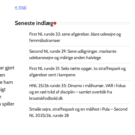
« maj
Seneste indlæg
First NL runde 32: sene afgørelser, klare udesejre og
femmålsdramaer
Second NL runde 29: Sene udligninger, markante
udebanesejre og målrige anden halvlege
ar gjort
First NL runde 31: Seks tætte opgør, to straffespark og
afgørelser sent i kampene
ien
eje ham
HNL 25/26 runde 35: Dinamo i målhumør, VAR i fokus
igt
og en rød tråd af disciplin – samlet overblik fra
e
kroatiskfodbold.dk
 spiller
Smalle sejre, straffespark og en målfest i Pula – Second
NL 2025/26, runde 28