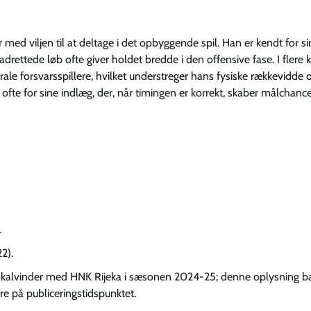
d viljen til at deltage i det opbyggende spil. Han er kendt for si
rettede løb ofte giver holdet bredde i den offensive fase. I flere 
le forsvarsspillere, hvilket understreger hans fysiske rækkevidde 
ofte for sine indlæg, der, når timingen er korrekt, skaber målchance
.
2).
okalvinder med HNK Rijeka i sæsonen 2024-25; denne oplysning b
re på publiceringstidspunktet.