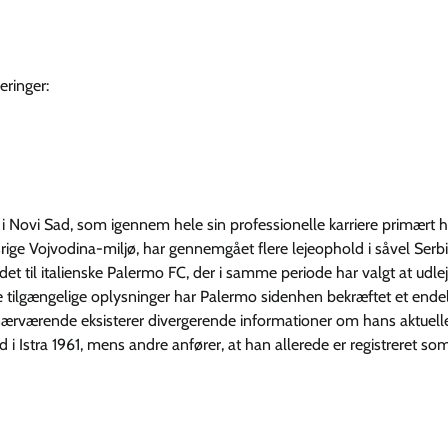
eringer:
 i Novi Sad, som igennem hele sin professionelle karriere primært h
rige Vojvodina-miljø, har gennemgået flere lejeophold i såvel Serb
 til italienske Palermo FC, der i samme periode har valgt at udl
e de tilgængelige oplysninger har Palermo sidenhen bekræftet et endel
r nærværende eksisterer divergerende informationer om hans aktuell
d i Istra 1961, mens andre anfører, at han allerede er registreret som