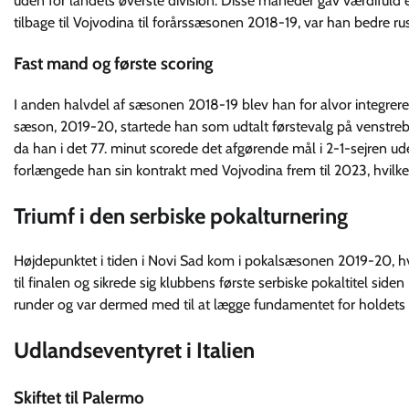
uden for landets øverste division. Disse måneder gav værdifuld e
tilbage til Vojvodina til forårssæsonen 2018-19, var han bedre rus
Fast mand og første scoring
I anden halvdel af sæsonen 2018-19 blev han for alvor integrer
sæson, 2019-20, startede han som udtalt førstevalg på venstreba
da han i det 77. minut scorede det afgørende mål i 2-1-sejren ud
forlængede han sin kontrakt med Vojvodina frem til 2023, hvilket 
Triumf i den serbiske pokalturnering
Højdepunktet i tiden i Novi Sad kom i pokalsæsonen 2019-20, hv
til finalen og sikrede sig klubbens første serbiske pokaltitel siden
runder og var dermed med til at lægge fundamentet for holdets suc
Udlandseventyret i Italien
Skiftet til Palermo