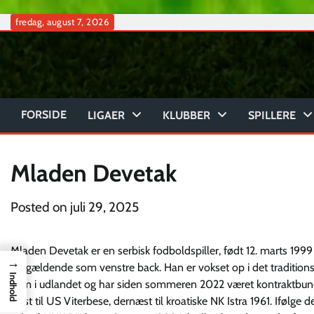
Skip
fredag, august 7, 2026
to
content
FORSIDE
LIGAER
KLUBBER
SPILLERE
Mladen Devetak
Posted on
juli 29, 2025
Mladen Devetak er en serbisk fodboldspiller, født 12. marts 1999
→
sig gældende som venstre back. Han er vokset op i det traditions
Indhold
som i udlandet og har siden sommeren 2022 været kontraktbundet
først til US Viterbese, dernæst til kroatiske NK Istra 1961. Ifølg