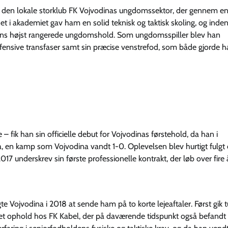
 i den lokale storklub FK Vojvodinas ungdomssektor, der gennem e
et i akademiet gav ham en solid teknisk og taktisk skoling, og inde
bbens højst rangerede ungdomshold. Som ungdomsspiller blev han
e defensive transfaser samt sin præcise venstrefod, som både gjorde 
– fik han sin officielle debut for Vojvodinas førstehold, da han i
a, en kamp som Vojvodina vandt 1-0. Oplevelsen blev hurtigt fulgt 
17 underskrev sin første professionelle kontrakt, der løb over fire å
gte Vojvodina i 2018 at sende ham på to korte lejeaftaler. Først gik tu
 et ophold hos FK Kabel, der på daværende tidspunkt også befandt 