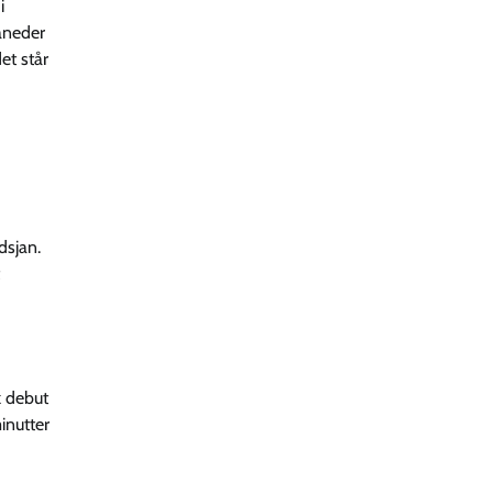
i
åneder
et står
dsjan.
k debut
inutter