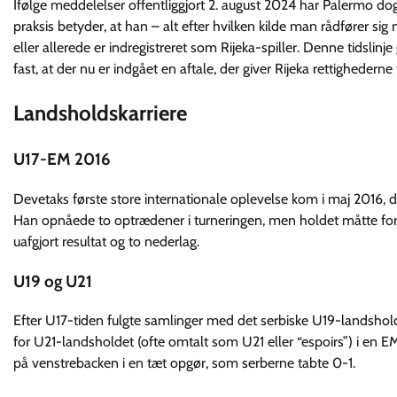
Ifølge meddelelser offentliggjort 2. august 2024 har Palermo dog
praksis betyder, at han – alt efter hvilken kilde man rådfører si
eller allerede er indregistreret som Rijeka-spiller. Denne tidslin
fast, at der nu er indgået en aftale, der giver Rijeka rettighederne t
Landsholdskarriere
U17-EM 2016
Devetaks første store internationale oplevelse kom i maj 2016, 
Han opnåede to optrædener i turneringen, men holdet måtte forl
uafgjort resultat og to nederlag.
U19 og U21
Efter U17-tiden fulgte samlinger med det serbiske U19-landshol
for U21-landsholdet (ofte omtalt som U21 eller “espoirs”) i en 
på venstrebacken i en tæt opgør, som serberne tabte 0-1.