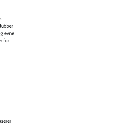
n
klubber
og evne
r for
aserer