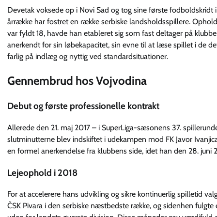
Devetak voksede op i Novi Sad og tog sine første fodboldskridt
årrække har fostret en række serbiske landsholdsspillere. Ophold
var fyldt 18, havde han etableret sig som fast deltager på klu
anerkendt for sin løbekapacitet, sin evne til at læse spillet i d
farlig på indlæg og nyttig ved standardsituationer.
Gennembrud hos Vojvodina
Debut og første professionelle kontrakt
Allerede den 21. maj 2017 – i SuperLiga-sæsonens 37. spillerunde 
slutminutterne blev indskiftet i udekampen mod FK Javor Ivanjic
en formel anerkendelse fra klubbens side, idet han den 28. juni 20
Lejeophold i 2018
For at accelerere hans udvikling og sikre kontinuerlig spilletid val
ČSK Pivara i den serbiske næstbedste række, og sidenhen fulgte