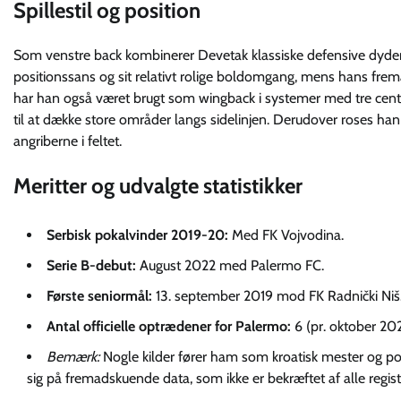
Spillestil og position
Som venstre back kombinerer Devetak klassiske defensive dyder me
positionssans og sit relativt rolige boldomgang, mens hans fremad
har han også været brugt som wingback i systemer med tre centra
til at dække store områder langs sidelinjen. Derudover roses han 
angriberne i feltet.
Meritter og udvalgte statistikker
Serbisk pokalvinder 2019-20:
Med FK Vojvodina.
Serie B-debut:
August 2022 med Palermo FC.
Første seniormål:
13. september 2019 mod FK Radnički Niš
Antal officielle optrædener for Palermo:
6 (pr. oktober 202
Bemærk:
Nogle kilder fører ham som kroatisk mester og p
sig på fremadskuende data, som ikke er bekræftet af alle regist