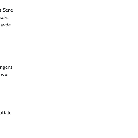
s Serie
 seks
 havde
ringens
 hvor
aftale