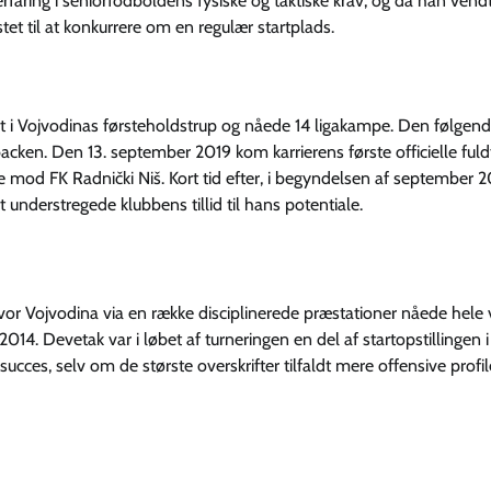
rfaring i seniorfodboldens fysiske og taktiske krav, og da han vend
tet til at konkurrere om en regulær startplads.
et i Vojvodinas førsteholdstrup og nåede 14 ligakampe. Den følgen
cken. Den 13. september 2019 kom karrierens første officielle fuldt
e mod FK Radnički Niš. Kort tid efter, i begyndelsen af september 
understregede klubbens tillid til hans potentiale.
or Vojvodina via en række disciplinerede præstationer nåede hele 
 2014. Devetak var i løbet af turneringen en del af startopstillingen i
ces, selv om de største overskrifter tilfaldt mere offensive profil