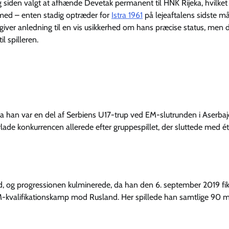
 siden valgt at afhænde Devetak permanent til HNK Rijeka, hvilket 
g med – enten stadig optræder for
Istra 1961
på lejeaftalens sidste m
je giver anledning til en vis usikkerhed om hans præcise status, men d
il spilleren.
da han var en del af Serbiens U17-trup ved EM-slutrunden i Aserbaj
ade konkurrencen allerede efter gruppespillet, der sluttede med ét
d, og progressionen kulminerede, da han den 6. september 2019 fi
EM-kvalifikationskamp mod Rusland. Her spillede han samtlige 90 m