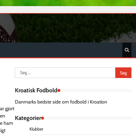
Søg
efter:
Kroatisk Fodbold
Danmarks bedste side om fodbold i Kroation
ar gjort
ien
Kategorier
eje ham
Klubber
igt