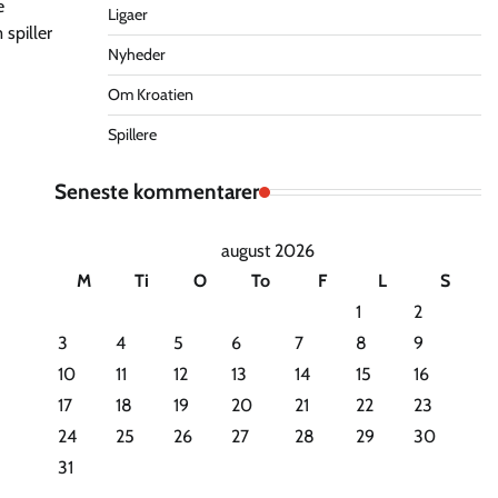
e
Ligaer
 spiller
Nyheder
Om Kroatien
Spillere
Seneste kommentarer
august 2026
M
Ti
O
To
F
L
S
1
2
3
4
5
6
7
8
9
10
11
12
13
14
15
16
17
18
19
20
21
22
23
24
25
26
27
28
29
30
31