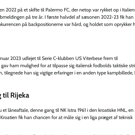
n 2022 på et skifte til Palermo FC, der netop var rykket op i Italien
lubmeldingen på tre år. I første halvdel af sæsonen 2022-23 fik han
r konkurrencen på backpositionerne var hård, og holdet som oprykker
anuar 2023 udlejet til Serie C-klubben US Viterbese frem til
gav ham mulighed for at tilpasse sig italiensk fodbolds taktiske st
ilegnede han sig vigtige erfaringer i en anden type kampbillede,
til Rijeka
et låneaftale, denne gang til NK Istra 1961 i den kroatiske HNL, en 
Kroatien fik han chancen for at måle sig i en liga præget af teknisk