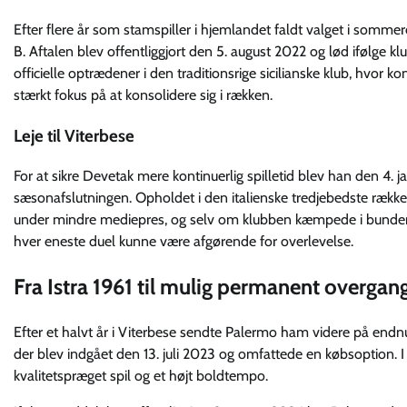
Efter flere år som stamspiller i hjemlandet faldt valget i sommere
B. Aftalen blev offentliggjort den 5. august 2022 og lød ifølge k
officielle optrædener i den traditionsrige sicilianske klub, hvo
stærkt fokus på at konsolidere sig i rækken.
Leje til Viterbese
For at sikre Devetak mere kontinuerlig spilletid blev han den 4. j
sæsonafslutningen. Opholdet i den italienske tredjebedste række 
under mindre mediepres, og selv om klubben kæmpede i bunden, t
hver eneste duel kunne være afgørende for overlevelse.
Fra Istra 1961 til mulig permanent overgang 
Efter et halvt år i Viterbese sendte Palermo ham videre på endnu 
der blev indgået den 13. juli 2023 og omfattede en købsoption. I 
kvalitetspræget spil og et højt boldtempo.