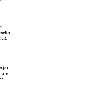
te
de
ræffer,
2020,
vejen
 flere
er.