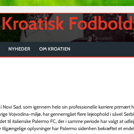
Kroatisk Fodbold
Danmarks bedste side om fodbold i Kroation
NYHEDER
OM KROATIEN
 i Novi Sad, som igennem hele sin professionelle karriere primært h
rige Vojvodina-miljø, har gennemgået flere lejeophold i såvel Serb
 til italienske Palermo FC, der i samme periode har valgt at udl
e de tilgængelige oplysninger har Palermo sidenhen bekræftet et endel