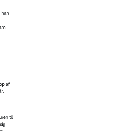
n
n han
ham
op af
r.
ren til
sig