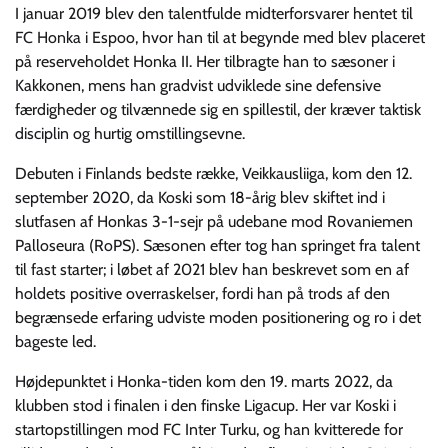
I januar 2019 blev den talentfulde midterforsvarer hentet til
FC Honka i Espoo, hvor han til at begynde med blev placeret
på reserveholdet Honka II. Her tilbragte han to sæsoner i
Kakkonen, mens han gradvist udviklede sine defensive
færdigheder og tilvænnede sig en spillestil, der kræver taktisk
disciplin og hurtig omstillingsevne.
Debuten i Finlands bedste række, Veikkausliiga, kom den 12.
september 2020, da Koski som 18-årig blev skiftet ind i
slutfasen af Honkas 3-1-sejr på udebane mod Rovaniemen
Palloseura (RoPS). Sæsonen efter tog han springet fra talent
til fast starter; i løbet af 2021 blev han beskrevet som en af
holdets positive overraskelser, fordi han på trods af den
begrænsede erfaring udviste moden positionering og ro i det
bageste led.
Højdepunktet i Honka-tiden kom den 19. marts 2022, da
klubben stod i finalen i den finske Ligacup. Her var Koski i
startopstillingen mod FC Inter Turku, og han kvitterede for