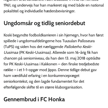
1961, og undervejs har han markeret sig med både en national
pokaltitel og individuelle hædersbevisninger.
Ungdomsår og tidlig seniordebut
Koski begyndte fodboldkarrieren i sin hjemegn, hvor han først
spillede i ungdomsafdelingerne hos Tuusulan Palloseura
(TuPS) og siden hos det nærliggende
Pallokerho Keski-
Uusimaa
(PK Keski-Uusimaa). Allerede som 16-årig fik han
chancen på seniorniveau, da han den 13. maj 2018 optrådte
for PK Keski-Uusimaa i Kakkonen – den finske tredjebedste
række – i et 1-1-opgør mod Jippo. Denne tidlige debut gav
ham værdifuld erfaring i en konkurrencepræget
seniorkontekst, og den lagde fundamentet for det
efterfølgende skifte til en større kluborganisation.
Gennembrud i FC Honka