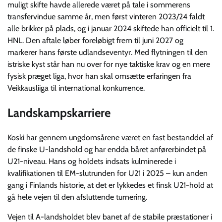
muligt skifte havde allerede været på tale i sommerens
transfervindue samme år, men først vinteren 2023/24 faldt
alle brikker på plads, og i januar 2024 skiftede han officielt til 1.
HNL. Den aftale løber foreløbigt frem til juni 2027 og
markerer hans første udlandseventyr. Med flytningen til den
istriske kyst står han nu over for nye taktiske krav og en mere
fysisk præget liga, hvor han skal omsætte erfaringen fra
Veikkausliiga til international konkurrence.
Landskampskarriere
Koski har gennem ungdomsårene været en fast bestanddel af
de finske U-landshold og har endda båret anførerbindet på
U21-niveau. Hans og holdets indsats kulminerede i
kvalifikationen til EM-slutrunden for U21 i 2025 – kun anden
gang i Finlands historie, at det er lykkedes et finsk U21-hold at
gå hele vejen til den afsluttende turnering.
Vejen til A-landsholdet blev banet af de stabile præstationer i