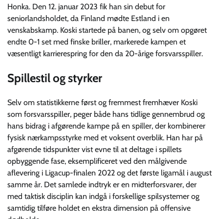
Honka. Den 12. januar 2023 fik han sin debut for
seniorlandsholdet, da Finland mødte Estland i en
venskabskamp. Koski startede på banen, og selv om opgøret
endte 0-1 set med finske briller, markerede kampen et
væsentligt karrierespring for den da 20-årige forsvarsspiller.
Spillestil og styrker
Selv om statistikkerne først og fremmest fremhæver Koski
som forsvarsspiller, peger både hans tidlige gennembrud og
hans bidrag i afgørende kampe på en spiller, der kombinerer
fysisk nærkampsstyrke med et voksent overblik. Han har på
afgørende tidspunkter vist evne til at deltage i spillets
opbyggende fase, eksemplificeret ved den målgivende
aflevering i Ligacup-finalen 2022 og det første ligamål i august
samme år. Det samlede indtryk er en midterforsvarer, der
med taktisk disciplin kan indgå i forskellige spilsystemer og
samtidig tilføre holdet en ekstra dimension på offensive