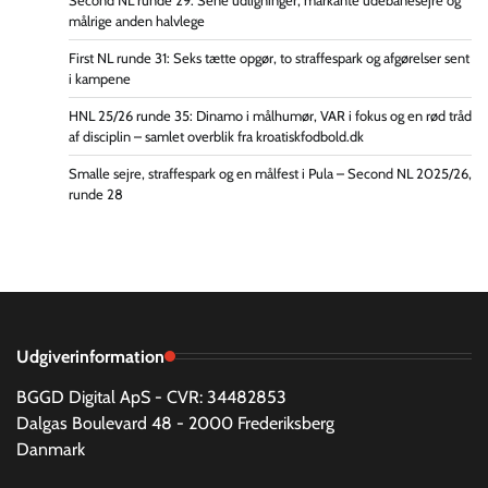
Second NL runde 29: Sene udligninger, markante udebanesejre og
målrige anden halvlege
First NL runde 31: Seks tætte opgør, to straffespark og afgørelser sent
i kampene
HNL 25/26 runde 35: Dinamo i målhumør, VAR i fokus og en rød tråd
af disciplin – samlet overblik fra kroatiskfodbold.dk
Smalle sejre, straffespark og en målfest i Pula – Second NL 2025/26,
runde 28
Udgiverinformation
BGGD Digital ApS - CVR: 34482853
Dalgas Boulevard 48 - 2000 Frederiksberg
Danmark