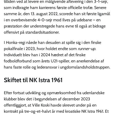
tilliden ved at levere en målgivende aflevering i den 3-1-sejr,
som indbragte ham karrierens første officielle trofæ. Senere
samme år, den 13. august 2022, scorede han sit første ligamål
i en overbevisende 4-0-sejr mod Ilves på udebane – en
præstation der understregede hans evne til også at bidrage
offensivt på standardsituationer.
I Honka-regi nåede han desuden at spille sig i den finske
pokalfinale i 2023, hvor holdet endte som
runner-up
.
Individuelt blev han i 2024 hædret af det finske
fodboldforbund som årets U21-spiller, en anerkendelse af
hans faste rolle og lederansvar i ungdomslandsholdstruppen.
Skiftet til NK Istra 1961
Efter fortsat udvikling og opmærksomhed fra udenlandske
klubber blev det i begyndelsen af december 2023
offentliggjort, at Ville Koski havde skrevet under på en
kontrakt på tre-og-et-halvt år med kroatiske NK Istra 1961. Et