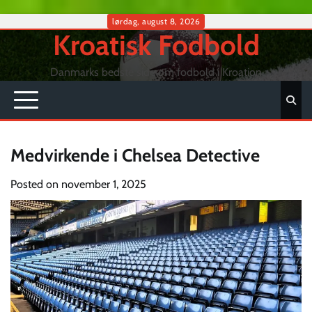
Skip
lørdag, august 8, 2026
Kroatisk Fodbold
to
content
Danmarks bedste side om fodbold i Kroation
Medvirkende i Chelsea Detective
Posted on
november 1, 2025