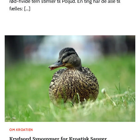
rød-hvide tern stimler til Poljud. Én ting har de alle til
fælles: […]
OM KROATIEN
Krydsord Synonymer for Kroatisk Sanger