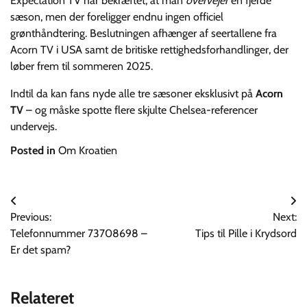
Expectation TV har bekræftet, at man
overvejer
en fjerde
sæson, men der foreligger endnu ingen officiel
grønthåndtering. Beslutningen afhænger af seertallene fra
Acorn TV i USA samt de britiske rettighedsforhandlinger, der
løber frem til sommeren 2025.
Indtil da kan fans nyde alle tre sæsoner eksklusivt på
Acorn
TV
– og måske spotte flere skjulte Chelsea-referencer
undervejs.
Posted in
Om Kroatien
Indlægsnavigation
Previous:
Next:
Telefonnummer 73708698 –
Tips til Pille i Krydsord
Er det spam?
Relateret