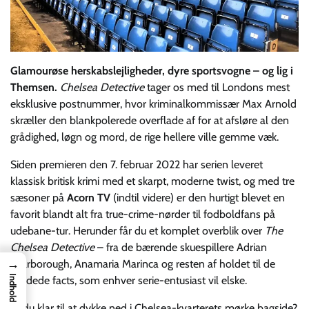
Glamourøse herskabslejligheder, dyre sportsvogne – og lig i
Themsen.
Chelsea Detective
tager os med til Londons mest
eksklusive postnummer, hvor kriminalkommissær Max Arnold
skræller den blankpolerede overflade af for at afsløre al den
grådighed, løgn og mord, de rige hellere ville gemme væk.
Siden premieren den 7. februar 2022 har serien leveret
klassisk britisk krimi med et skarpt, moderne twist, og med tre
sæsoner på
Acorn TV
(indtil videre) er den hurtigt blevet en
favorit blandt alt fra true-crime-nørder til fodboldfans på
udebane-tur. Herunder får du et komplet overblik over
The
Chelsea Detective
– fra de bærende skuespillere Adrian
→
Scarborough, Anamaria Marinca og resten af holdet til de
Indhold
nørdede facts, som enhver serie-entusiast vil elske.
Er du klar til at dykke ned i Chelsea-kvarterets mørke bagside?