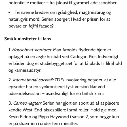
potentielle motiver – fra jalousi til gammel adelssnobberi.
Temaerne kredser om
grådighed
,
magtmisbrug
og
naturligvis
mord
. Serien spørger: Hvad er prisen for at
bevare en fejlfri facade?
Små kuriositeter til fans
Houseboat-kontoret:
Max Arnolds flydende hjem er
optaget på en ægte husbåd ved Cadogan Pier. Indvendigt
er båden dog et studiebygget sæt for at få plads til filmhold
og kameraudstyr.
International cocktail:
ZDFs involvering betyder, at alle
episoder har en synkroniseret tysk version klar ved
udsendelsesstart – usædvanligt for en britisk krimi.
Cameo-jagten:
Serien har gjort en sport ud af at placere
kendte West-End-skuespillere i små roller. Hold øje med
Kevin Eldon og Pippa Haywood i sæson 2, som begge kun
er på skærmen i under fem minutter.