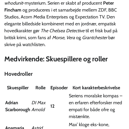
whodunit
-mysterium. Serien er skabt af producent
Peter
Fincham
og produceres i et samarbejde mellem ZDF, BBC
Studios, Acorn Media Enterprises og Expectation TV. Den
elegante billedside kombineret med en jordnær, empatisk
hovedkarakter gør
The Chelsea Detective
til et frisk bud på
britisk krimi, som fans af
Morse
,
Vera
og
Grantchester
bør
skrive på watchlisten.
Medvirkende: Skuespillere og roller
Hovedroller
Skuespiller
Rolle
Episoder
Kort karakter­beskrivelse
Seriens moralske kompas –
Adrian
DI Max
en erfaren efterforsker med
12
Scarborough
Arnold
empati for både ofre og
mistænkte.
Max’ kloge eks-kone,
Anamaria
Astrid