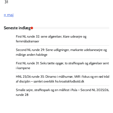
31
« maj
Seneste indlæg
First NL runde 32: sene afgørelser, klare udesejre og
femmålsdramaer
Second NL runde 29: Sene udligninger, markante udebanesejre og
målrige anden halvlege
First NL runde 31: Seks tætte opgør, to straffespark og afgørelser sent
i kampene
HNL 25/26 runde 35: Dinamo i målhumør, VAR i fokus og en rød tråd
af disciplin – samlet overblik fra kroatiskfodbold.dk
Smalle sejre, straffespark og en målfest i Pula – Second NL 2025/26,
runde 28