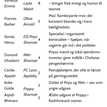
Vanessa
Layla
8
– bringer frisk energi og humor til
Emme
Walsh
teamet.
Max’ flamboyante mor, der
Frances
Olivia
5
konstant blander sig i hans
Barber
Arnold
kærlighedsliv.
Specialist i organiseret
Sonita
DS Priya
4
kriminalitet – hjælper, når
Henry
Shamsie
sagerne går ind i det politiske.
Priyas mand og lokal ejendoms­
Davood
Nitin
4
investor; giver indblik i Chelseas
Ghadami
Shamsie
pengestrømme.
Cecilia
PC Lana
Patruljebetjent, der ofte er første
2
Appiah
Appleby
på gernings­stedet.
Kobe
Datter af Priya og Nitin – ses som
2
Golde
yngre udgave.
Poppy
Shamsie
Aiylah
Ældre udgave af Poppy i
2
Bhimani
flashforward-scener.