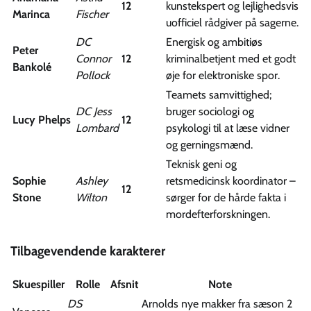
12
kunstekspert og lejlighedsvis
Marinca
Fischer
uofficiel rådgiver på sagerne.
DC
Energisk og ambitiøs
Peter
Connor
12
kriminalbetjent med et godt
Bankolé
Pollock
øje for elektroniske spor.
Teamets samvittighed;
DC Jess
bruger sociologi og
Lucy Phelps
12
Lombard
psykologi til at læse vidner
og gerningsmænd.
Teknisk geni og
Sophie
Ashley
retsmedicinsk koordinator –
12
Stone
Wilton
sørger for de hårde fakta i
mord­efterforskningen.
Tilbagevendende karakterer
Skuespiller
Rolle
Afsnit
Note
DS
Arnolds nye makker fra sæson 2