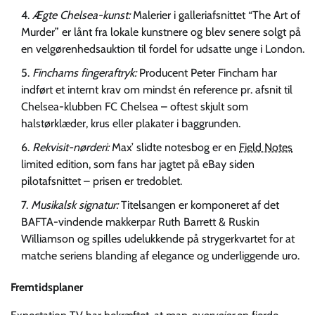
Ægte Chelsea-kunst:
Malerier i galleriafsnittet “The Art of
Murder” er lånt fra lokale kunstnere og blev senere solgt på
en velgørenhedsauktion til fordel for udsatte unge i London.
Finchams fingeraftryk:
Producent Peter Fincham har
indført et internt krav om mindst én reference pr. afsnit til
Chelsea-klubben
FC Chelsea
– oftest skjult som
halstørklæder, krus eller plakater i baggrunden.
Rekvisit-nørderi:
Max’ slidte notesbog er en
Field Notes
limited edition, som fans har jagtet på eBay siden
pilotafsnittet – prisen er tredoblet.
Musikalsk signatur:
Titelsangen er komponeret af det
BAFTA-vindende makkerpar Ruth Barrett & Ruskin
Williamson og spilles udelukkende på strygerkvartet for at
matche seriens blanding af elegance og underliggende uro.
Fremtidsplaner